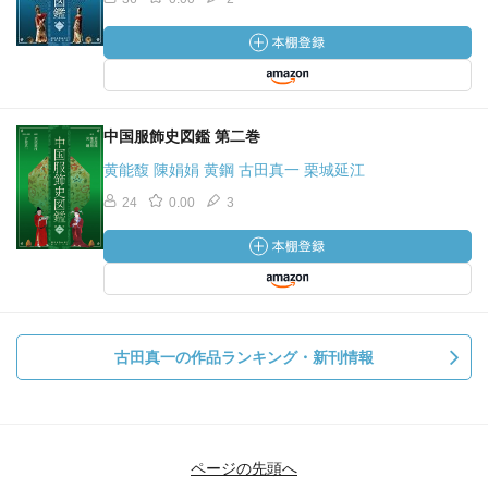
中国服飾史図鑑 第二巻
黄能馥 陳娟娟 黄鋼 古田真一 栗城延江
24
0.00
3
古田真一の作品ランキング・新刊情報
ページの先頭へ