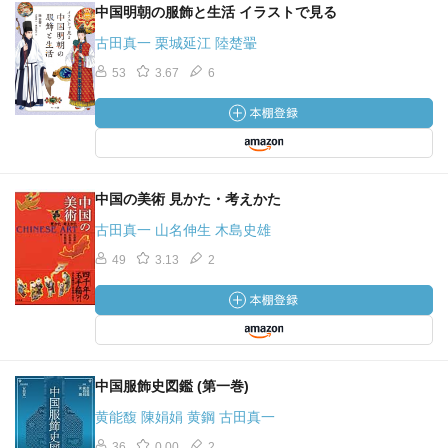
中国明朝の服飾と生活 イラストで見る
古田真一 栗城延江 陸楚翬
53
3.67
6
中国の美術 見かた・考えかた
古田真一 山名伸生 木島史雄
49
3.13
2
中国服飾史図鑑 (第一巻)
黄能馥 陳娟娟 黄鋼 古田真一
36
0.00
2