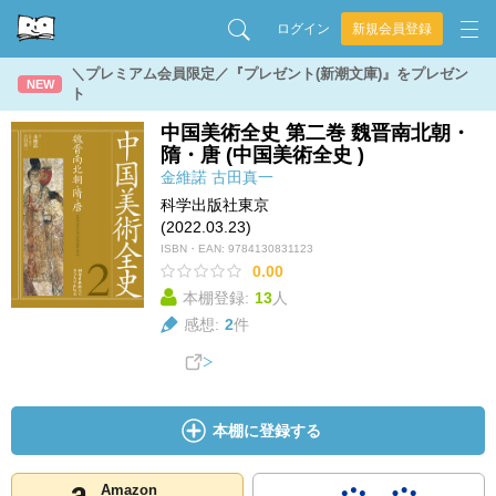
ログイン
新規会員登録
＼プレミアム会員限定／『プレゼント(新潮文庫)』をプレゼン
NEW
ト
中国美術全史 第二巻 魏晋南北朝・
隋・唐 (中国美術全史 )
金維諾
古田真一
科学出版社東京
(2022.03.23)
ISBN・EAN:
9784130831123
0.00
本棚登録:
13
人
感想:
2
件
本棚に登録する
Amazon