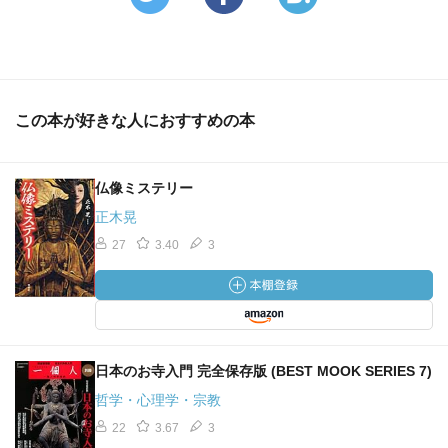
この本が好きな人におすすめの本
仏像ミステリー
正木晃
27
3.40
3
日本のお寺入門 完全保存版 (BEST MOOK SERIES 7)
哲学・心理学・宗教
22
3.67
3