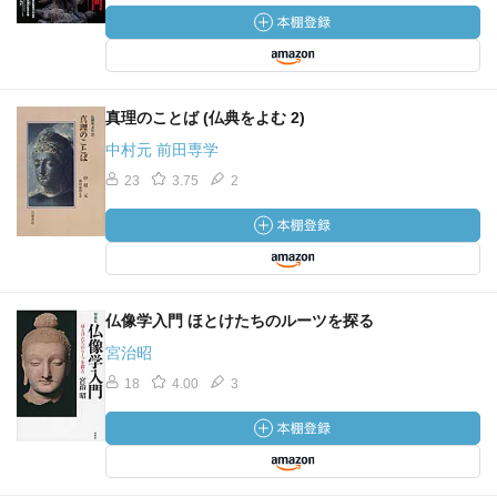
真理のことば (仏典をよむ 2)
中村元 前田専学
23
3.75
2
仏像学入門 ほとけたちのルーツを探る
宮治昭
18
4.00
3