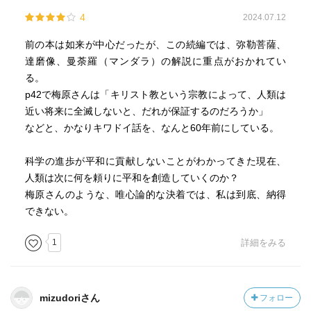
4
2024.07.12
前の本は如来が中心だったが、この続編では、弥勒菩薩、
達磨像、曼荼羅（マンダラ）の解説に重点がおかれてい
る。
p42で梅原さんは「キリスト教という宗教によって、人類は
近い将来に全滅しないと、だれが保証するのだろうか」
などと、かなりキワドイ話を、なんと60年前にしている。
科学の進歩が平和に貢献しないことがわかってきた現在、
人類は次に何を頼りに平和を創造していくのか？
梅原さんのような、唯心論的な決着では、私は到底、納得
できない。
1
詳細をみる
mizudoriさん
フォロー