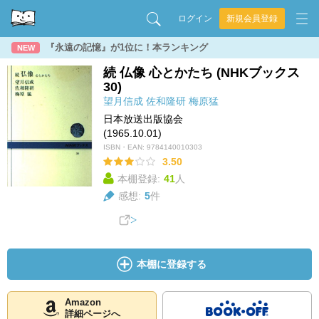
ログイン
新規会員登録
『永遠の記憶』が1位に！本ランキング
NEW
続 仏像 心とかたち (NHKブックス
30)
望月信成
佐和隆研
梅原猛
日本放送出版協会
(1965.10.01)
ISBN・EAN:
9784140010303
3.50
本棚登録:
41
人
感想:
5
件
本棚に登録する
Amazon
詳細ページへ