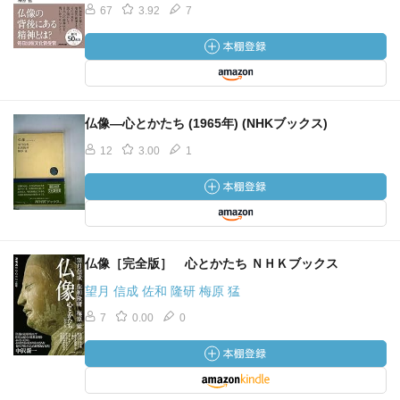
67
3.92
7
仏像―心とかたち (1965年) (NHKブックス)
12
3.00
1
仏像［完全版］ 心とかたち ＮＨＫブックス
望月 信成 佐和 隆研 梅原 猛
7
0.00
0