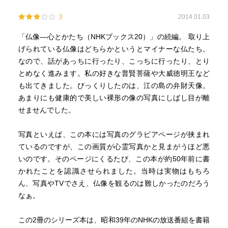
3
2014.01.03
「仏像―心とかたち（NHKブックス20）」の続編。 取り上
げられている仏像はどちらかというとマイナーな仏たち。
なので、話があっちに行ったり、こっちに行ったり、とり
とめなく進みます。私の好きな普賢菩薩や大威徳明王など
も出てきました。びっくりしたのは、江の島の弁財天像。
あまりにも健康的で美しい裸形の像の写真にしばし目が離
せませんでした。
写真といえば、この本には写真のグラビアページが挟まれ
ているのですが、この画質が心霊写真かと見まがうほど悪
いのです。そのページにくるたび、この本が約50年前に書
かれたことを認識させられました。当時は実物はもちろ
ん、写真やTVでさえ、仏像を観るのは難しかったのだろう
なぁ。
この2冊のシリーズ本は、昭和39年のNHKの放送番組を書籍