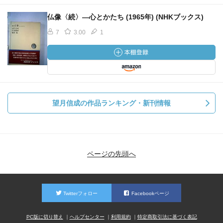
仏像〈続〉―心とかたち (1965年) (NHKブックス)
7
3.00
1
望月信成の作品ランキング・新刊情報
ページの先頭へ
Twitterフォロー
Facebookページ
PC版に切り替え
ヘルプセンター
利用規約
特定商取引法に基づく表記