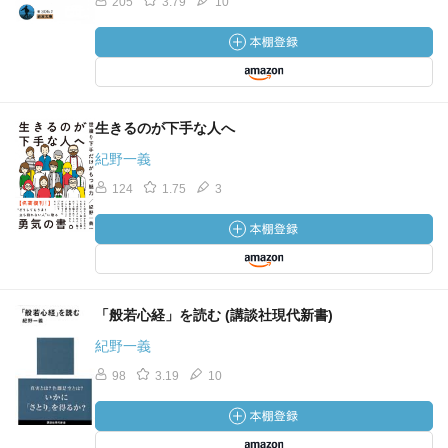
205
3.79
10
生きるのが下手な人へ
紀野一義
124
1.75
3
「般若心経」を読む (講談社現代新書)
紀野一義
98
3.19
10