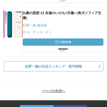
仏教の思想 12 永遠のいのち<日蓮> (角川ソフィア文
庫)
紀野一義 梅原猛
82
3.33
2
紀野一義の作品ランキング・新刊情報
ページの先頭へ