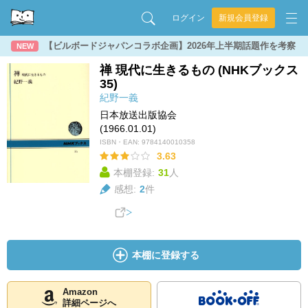
ログイン
新規会員登録
【ビルボードジャパンコラボ企画】2026年上半期話題作を考察
NEW
禅 現代に生きるもの (NHKブックス
35)
紀野一義
日本放送出版協会
(1966.01.01)
ISBN・EAN:
9784140010358
3.63
本棚登録:
31
人
感想:
2
件
本棚に登録する
Amazon
詳細ページへ