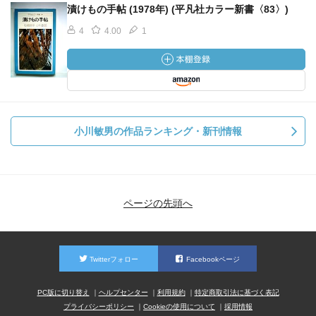
漬けもの手帖 (1978年) (平凡社カラー新書〈83〉)
4
4.00
1
小川敏男の作品ランキング・新刊情報
ページの先頭へ
Twitterフォロー
Facebookページ
PC版に切り替え
ヘルプセンター
利用規約
特定商取引法に基づく表記
プライバシーポリシー
Cookieの使用について
採用情報