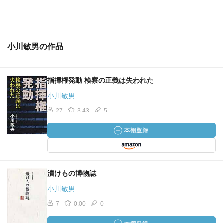
小川敏男の作品
指揮権発動 検察の正義は失われた
小川敏男
27
3.43
5
漬けもの博物誌
小川敏男
7
0.00
0