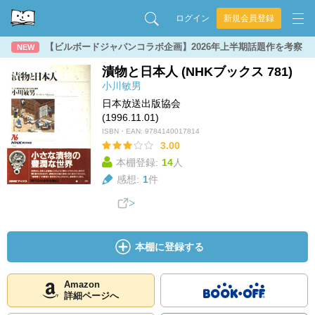
ログイン
新規会員登録
【ビルボードジャパンコラボ企画】2026年上半期話題作を考察
NEW
漬物と日本人 (NHKブックス 781)
小川敏男
日本放送出版協会
(1996.11.01)
ISBN・EAN:
9784140017814
3.00
本棚登録:
14
人
感想:
1
件
本棚に登録する
Amazon
詳細ページへ