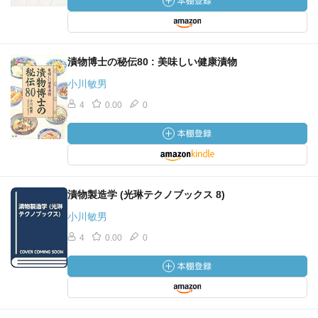
漬物博士の秘伝80 : 美味しい健康漬物
小川敏男
4
0.00
0
漬物製造学 (光琳テクノブックス 8)
小川敏男
4
0.00
0