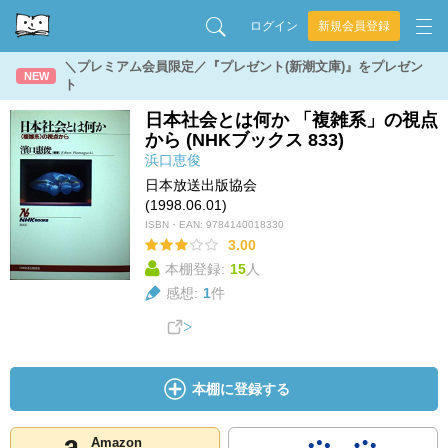
ログイン
新規会員登録
＼プレミアム会員限定／『プレゼント(新潮文庫)』をプレゼン
NEW
ト
日本社会とは何か 「複雑系」の視点
から (NHKブックス 833)
浜口恵俊
日本放送出版協会
(1998.06.01)
ISBN・EAN:
9784140018330
3.00
本棚登録:
15
人
感想:
1
件
本棚に登録する
Amazon