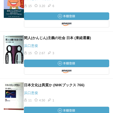
15
3.20
6
間人(かんじん)主義の社会 日本 (東経選書)
浜口恵俊
15
2.67
3
日本文化は異質か (NHKブックス 766)
浜口恵俊
11
4.50
1