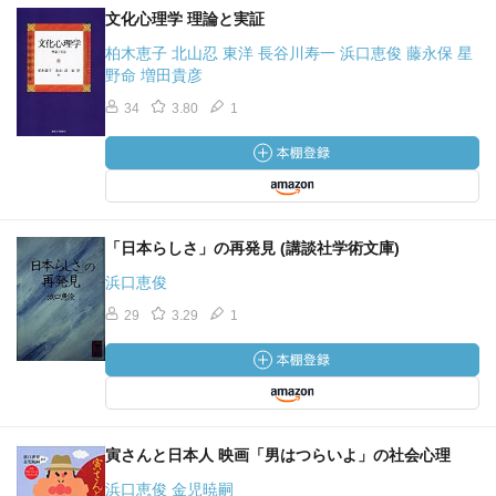
文化心理学 理論と実証
柏木恵子 北山忍 東洋 長谷川寿一 浜口恵俊 藤永保 星
野命 増田貴彦
34
3.80
1
「日本らしさ」の再発見 (講談社学術文庫)
浜口恵俊
29
3.29
1
寅さんと日本人 映画「男はつらいよ」の社会心理
浜口恵俊 金児暁嗣