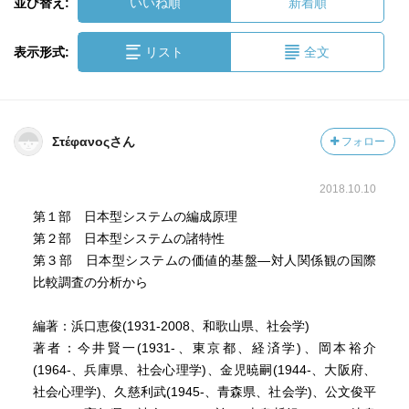
並び替え:
いいね順
新着順
表示形式:
リスト
全文
Στέφανοςさん
フォロー
2018.10.10
第１部 日本型システムの編成原理
第２部 日本型システムの諸特性
第３部 日本型システムの価値的基盤―対人関係観の国際
比較調査の分析から
編著：浜口恵俊(1931-2008、和歌山県、社会学)
著者：今井賢一(1931-、東京都、経済学)、岡本裕介
(1964-、兵庫県、社会心理学)、金児暁嗣(1944-、大阪府、
社会心理学)、久慈利武(1945-、青森県、社会学)、公文俊平