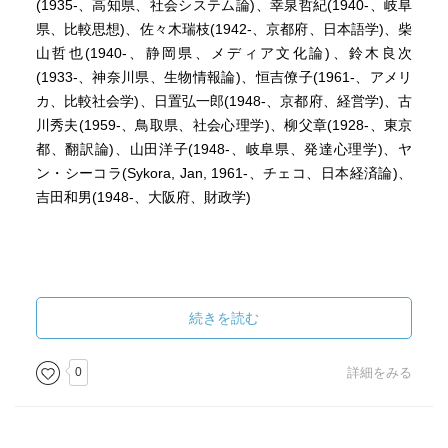
(1935-、高知県、社会システム論)、幸泉哲紀(1940-、岐阜
県、比較思想)、佐々木瑞枝(1942-、京都府、日本語学)、柴
山哲也(1940-、静岡県、メディア文化論)、鈴木良次
(1933-、神奈川県、生物情報論)、恒吉僚子(1961-、アメリ
カ、比較社会学)、日置弘一郎(1948-、京都府、経営学)、古
川秀夫(1959-、鳥取県、社会心理学)、柳父章(1928-、東京
都、翻訳論)、山田洋子(1948-、岐阜県、発達心理学)、ヤ
ン・シーコラ(Sykora, Jan, 1961-、チェコ、日本経済論)、
吉田和男(1948-、大阪府、財政学)
続きを読む
0
詳細をみる