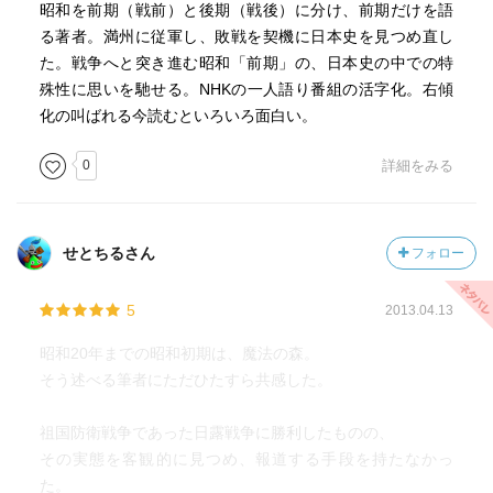
れ、出世する軍人たちの歩むエリート・コースが整備され
昭和を前期（戦前）と後期（戦後）に分け、前期だけを語
てゆくにつれて、しだいに日本が視野狭窄に陥っていった
る著者。満州に従軍し、敗戦を契機に日本史を見つめ直し
と、著者は論じています。
た。戦争へと突き進む昭和「前期」の、日本史の中での特
殊性に思いを馳せる。NHKの一人語り番組の活字化。右傾
化の叫ばれる今読むといろいろ面白い。
0
詳細をみる
せとちるさん
フォロー
5
2013.04.13
昭和20年までの昭和初期は、魔法の森。
そう述べる筆者にただひたすら共感した。
祖国防衛戦争であった日露戦争に勝利したものの、
その実態を客観的に見つめ、報道する手段を持たなかっ
た。