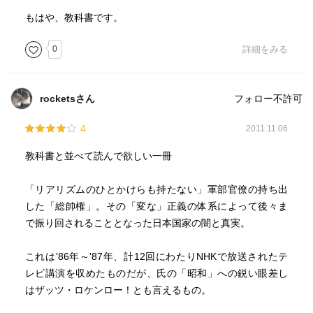
もはや、教科書です。
0
詳細をみる
rocketsさん
フォロー不許可
4
2011.11.06
教科書と並べて読んで欲しい一冊
「リアリズムのひとかけらも持たない」軍部官僚の持ち出
した「総帥権」。その「変な」正義の体系によって後々ま
で振り回されることとなった日本国家の闇と真実。
これは'86年～'87年、計12回にわたりNHKで放送されたテ
レビ講演を収めたものだが、氏の「昭和」への鋭い眼差し
はザッツ・ロケンロー！とも言えるもの。