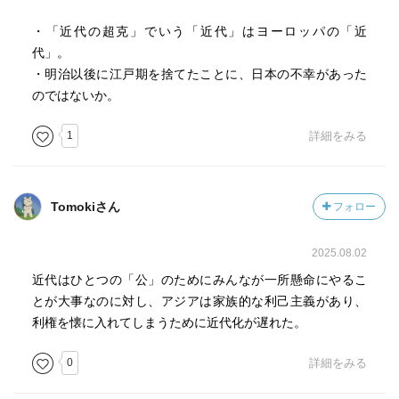
の知識人はノイローゼ気味であったと。
・「近代の超克」でいう「近代」はヨーロッパの「近
それに関して、若干話が外れるが、真珠湾攻撃の直後に
代」。
「文学界」という雑誌が、「近代の超克」というテーマで
・明治以後に江戸期を捨てたことに、日本の不幸があった
座談会を催し、論文が発表されたことに、司馬は注目す
のではないか。
る。
この内容を評して司馬は「西欧というものにあこがれなが
1
詳細をみる
らも、どうしても及ばないと思っていた日本の知識人にと
って、真珠湾攻撃の成功と、イギリスの東洋艦隊の壊滅と
いう華々しい戦果に日本の知識人は、大きな解放感、つか
Tomokiさん
フォロー
の間の極めて心理学的な解放感を得た」という。（当然こ
の座談会は戦後批判に晒された）
2025.08.02
出席者や論文寄稿者は、小林秀雄、河上徹太郎、亀井勝一
郎、林房雄等々、当時を代表する知識人であった。
近代はひとつの「公」のためにみんなが一所懸命にやるこ
司馬はいう。「この座談会が基本的におかしなことは、こ
とが大事なのに対し、アジアは家族的な利己主義があり、
こでいう超克すべき近代というのは、情けないことに江戸
利権を懐に入れてしまうために近代化が遅れた。
時代ではなく、明治維新以後にずっと買い続け、あるいは
0
詳細をみる
移植や接ぎ木されてきたヨーロッパの近代を言っている。
そこにはリアリズムはなく、それまで西欧には敵わないと