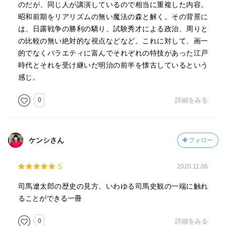
のだが、同じ人が講演しているので相当に重複した内容。
昭和前期をリアリズムの無い魔法の森と解く。その背景に
は、日露戦争の勝利の驕り、試験秀才による政治、周りと
の比較の無い絶対的な視点などなど。これに対して、画一
的でなくバラエティに富んでそれぞれの特技があった江戸
時代とそれを受け継いだ明治の前半を懐古しているという
感じ。
0
詳細をみる
ケンシさん
フォロー
5
2020.11.06
司馬遼太郎の歴史の見方、いわゆる司馬史観の一端に触れ
ることができる一冊
0
詳細をみる