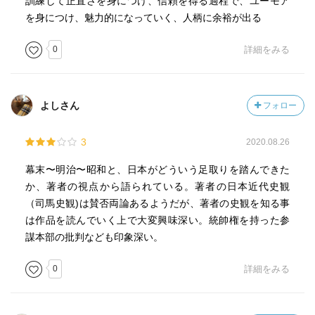
訓練して正直さを身につけ、信頼を得る過程で、ユーモア
を身につけ、魅力的になっていく、人柄に余裕が出る
0
詳細をみる
よしさん
フォロー
3
2020.08.26
幕末〜明治〜昭和と、日本がどういう足取りを踏んできた
か、著者の視点から語られている。著者の日本近代史観
（司馬史観)は賛否両論あるようだが、著者の史観を知る事
は作品を読んでいく上で大変興味深い。統帥権を持った参
謀本部の批判なども印象深い。
0
詳細をみる