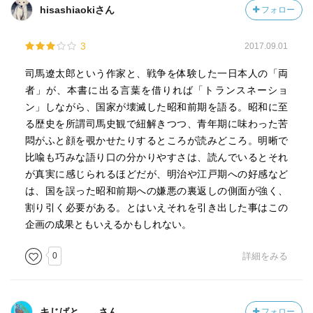
hisashiaokiさん
フォロー
3
2017.09.01
司馬遼太郎という作家と、戦争を体験した一日本人の「両
者」が、本書に出る言葉を借りれば「トランスネーショ
ン」しながら、国家が壊滅した昭和前期を語る。昭和に至
る歴史を所謂司馬史観で紐解きつつ、青年期に味わった苦
悶がふと顔を覗かせたりするところが読みどころ。明晰で
比喩も巧みな語り口の分かりやすさは、読んでいるとそれ
が真実に感じられるほどだが、明治や江戸期への好感など
は、国を誤った昭和前期への嫌悪の裏返しの側面が強く、
割り引く必要がある。とはいえそれを引き出した事はこの
企画の成果ともいえるかもしれない。
0
詳細をみる
キじばと。。さん
フォロー