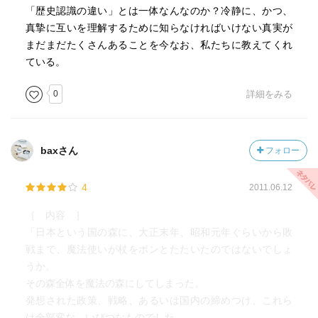
「歴史認識の違い」とは一体なんなのか？冷静に、かつ、
真摯に互いを理解するために知らなければいけない真実が
まだまだたくさんあることを今なお、私たちに教えてくれ
ている。
0
詳細をみる
baxさん
フォロー
4
2011.06.12
［ 内容 ］
「日本という国の森に、大正末年、昭和元年ぐらいから敗
戦まで、魔法使いが杖をポンとたたいたのではないでしょ
うか。
その森全体を魔法の森にしてしまった。
発想された政策、戦略、あるいは国内の締めつけ、これら
は全部変な、いびつなものでした。