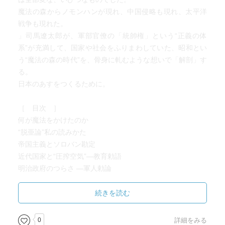
魔法の森からノモンハンが現れ、中国侵略も現れ、太平洋
戦争も現れた。
」司馬遼太郎が、軍部官僚の「統帥権」という“正義の体
系”が充満して、国家や社会をふりまわしていた、昭和とい
う“魔法の森の時代”を、骨身に軋むような想いで「解剖」す
る。
日本のあすをつくるために。
［ 目次 ］
何が魔法をかけたのか
“脱亜論”私の読みかた
帝国主義とソロバン勘定
近代国家と“圧搾空気”―教育勅語
明治政府のつらさ ―軍人勅論
ひとり歩きすることば―軍隊用語
技術崇拝社会を曲げたもの
続きを読む
秀才信仰と骨董兵器
買い続けた西欧近代
0
詳細をみる