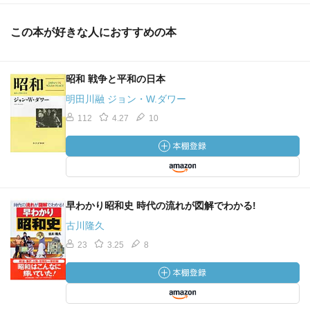
この本が好きな人におすすめの本
昭和 戦争と平和の日本
明田川融 ジョン・W.ダワー
112
4.27
10
早わかり昭和史 時代の流れが図解でわかる!
古川隆久
23
3.25
8