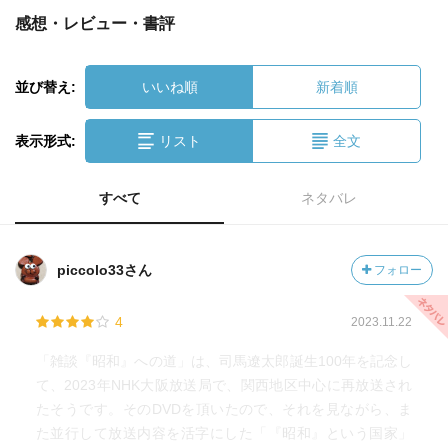
感想・レビュー・書評
並び替え:
いいね順
新着順
表示形式:
リスト
全文
すべて
ネタバレ
piccolo33さん
フォロー
4
2023.11.22
「雑談『昭和』への道」は、司馬遼太郎誕生100年を記念し
て、2023年NHK大阪放送局で、関西地区中心に再放送され
たそうです。そのDVDを頂いたので、それを見ながら、ま
た並行して放送内容を活字にした「『昭和』という国家」