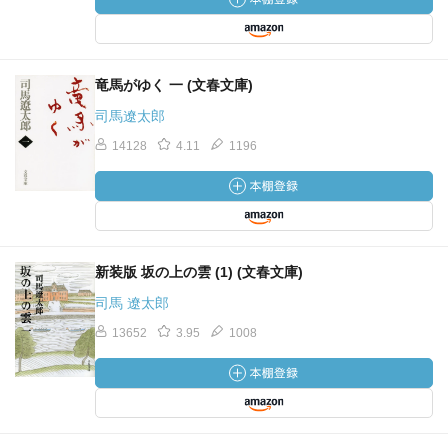
竜馬がゆく 一 (文春文庫)
司馬遼太郎
14128
4.11
1196
新装版 坂の上の雲 (1) (文春文庫)
司馬 遼太郎
13652
3.95
1008