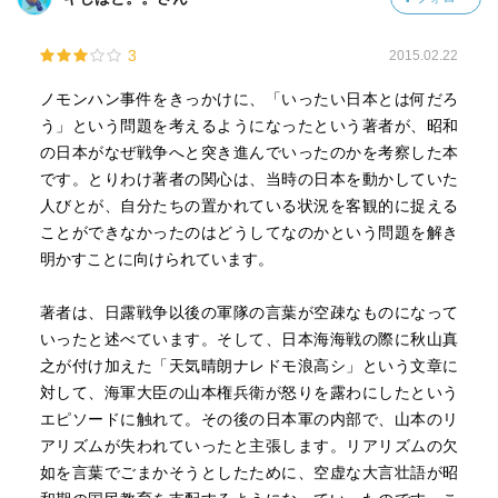
3
2015.02.22
ノモンハン事件をきっかけに、「いったい日本とは何だろ
う」という問題を考えるようになったという著者が、昭和
の日本がなぜ戦争へと突き進んでいったのかを考察した本
です。とりわけ著者の関心は、当時の日本を動かしていた
人びとが、自分たちの置かれている状況を客観的に捉える
ことができなかったのはどうしてなのかという問題を解き
明かすことに向けられています。
著者は、日露戦争以後の軍隊の言葉が空疎なものになって
いったと述べています。そして、日本海海戦の際に秋山真
之が付け加えた「天気晴朗ナレドモ浪高シ」という文章に
対して、海軍大臣の山本権兵衛が怒りを露わにしたという
エピソードに触れて。その後の日本軍の内部で、山本のリ
アリズムが失われていったと主張します。リアリズムの欠
如を言葉でごまかそうとしたために、空虚な大言壮語が昭