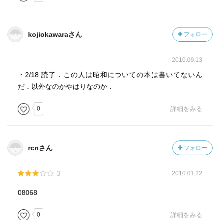
青写真に落ちた影〔ほか〕
［ ＰＯＰ ］
kojiokawaraさん
フォロー
2010.09.13
［ おすすめ度 ］
・2/18 読了．この人は昭和についての本は書いてないん
☆☆☆☆☆☆☆ おすすめ度
だ．以外なのかやはりなのか．
☆☆☆☆☆☆☆ 文章
0
詳細をみる
☆☆☆☆☆☆☆ ストーリー
☆☆☆☆☆☆☆ メッセージ性
☆☆☆☆☆☆☆ 冒険性
☆☆☆☆☆☆☆ 読後の個人的な満足度
rcnさん
フォロー
共感度（空振り三振・一部・参った！）
読書の速度（時間がかかった・普通・一気に読んだ）
3
2010.01.22
［ 関連図書 ］
08068
0
詳細をみる