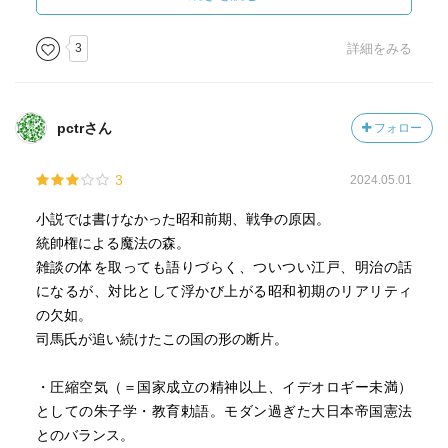
江戸幕府が定めた漢学は朱子学であったが、実態はゆるい
統制であったので、いろいろな学問や思想が噴出して、海
3
詳細をみる
保青陵、山片蟠桃のような市場経済の研究や、その他富永
仲持（哲学・宗教学）、三浦梅園（自然科学）、本居宣長
（国文学）、荻生徂徠（儒学・政治学）、関孝和（和算）
pctrさん
フォロー
等、今と変わらないような学問のレベルまで達していた。
司馬は自身を「明治維新のファン」と自認しているが、一
3
2024.05.01
方このような江戸期のリアリズムを断ち切ったのが明治政
府であり、ヨーロッパの近代を買い続け、それを手本とし
小説では書けなかった昭和前期、戦争の原因。
た不幸を嘆いている。
統帥権による魔法の森。
その不幸の代表例が、明治の申し子というべき漱石であっ
雑談の体を取っても語りづらく、ついつい江戸、明治の話
た。漱石の基本的な学問は子供の頃に習い覚えた漢学であ
になるが、対比として浮かび上がる昭和初期のリアリティ
ったが、その上に洋学が覆い重なった。ここには日本とい
の欠如。
う要素は入っていない（司馬はこれは漱石が悪いのではな
司馬氏が追い続けたこの国の形の断片。
いと強調している）。その結果ロンドンで漱石はノイロー
ゼになる。漱石をノイローゼにさせるような日本人には越
・圧縮空気（＝国家成立の精神以上、イデオロギー未満）
え難いものが、ヨーロッパの近代であったという。
としての朱子学・教育勅語。モダン過ぎた大日本帝国憲法
山崎正和の「不機嫌の時代」を例に挙げて、明治以降日本
とのバランス。