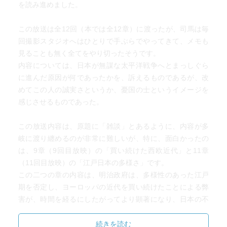
を読み進めました。
この放送は全12回（本では全12章）に渡ったが、司馬は毎
回撮影スタジオへはひとりで手ぶらでやってきて、メモも
見ることも無く全てをやり切ったそうです。
内容については、日本が無謀な太平洋戦争へとまっしぐら
に進んだ原因が何であったかを、訴えるものであるが、改
めてこの人の誠実さというか、憂国の士というイメージを
感じさせるものであった。
この放送内容は、原題に「雑談」とあるように、内容が多
岐に渡り纏めるのが非常に難しいが、特に、面白かったの
は、9章（9回目放映）の「買い続けた西欧近代」と11章
（11回目放映）の「江戸日本の多様さ」です。
この二つの章の内容は、明治政府は、多様性のあった江戸
期を否定し、ヨーロッパの近代を買い続けたことによる弊
害が、時間を経るにしたがってより顕著になり、日本の不
幸を生んだという。
続きを読む