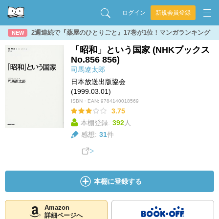
ログイン
新規会員登録
2週連続で『薬屋のひとりごと』17巻が1位！マンガランキング
NEW
「昭和」という国家 (NHKブックス
No.856 856)
司馬遼太郎
日本放送出版協会
(1999.03.01)
ISBN・EAN:
9784140018569
3.75
本棚登録:
392
人
感想:
31
件
本棚に登録する
Amazon
詳細ページへ