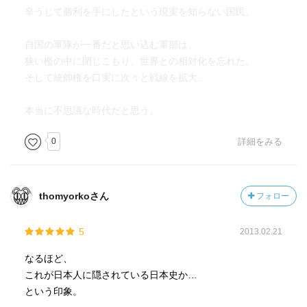
辛うじて勝利を手にしたという現実を知らない国民。
自国の軍隊が一番だと思い込む軍部は、
狭い檻の中に閉じこもり、世界との相対化を忘れた。
そして統帥権を口実に次々と戦線を拡大…
本当に不思議な時代だと思う。
0
詳細をみる
thomyorkoさん
フォロー
5
2013.02.21
なるほど、
これが日本人に隠されている日本史か…
という印象。