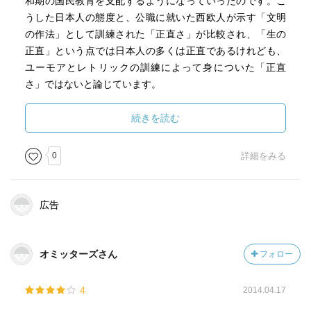
和期の国民教育を支配するようになっていったのです。こ
うした日本人の態度と、公職に就いた西欧人が示す「文明
の作法」として訓練された「正直さ」が比較され、「生の
正直」という点では日本人の多くは正直であるけれども、
ユーモアとレトリックの訓練によって身についた「正直
さ」ではないと論じています。
さらに「教育勅語」にも著者の目は向けられます。「教育
続きを読む
勅語」には、江戸幕府の施政を規定した儒教的道徳が流れ
込んでいました。しかし、江戸時代には、儒学イデオロギ
0
詳細をみる
ーに尽きない多様な思想が存在していました。たとえば、
荻生徂徠の古文辞学であり、海保青陵や山形蟠桃、富永仲
基といった合理主義的な思想もあったのです。そして、彼
広告
らの存在を可能にしたのは、多様性を許容する幕藩体制だ
ったと著者は主張します。また、日本には古くから技術を
崇拝する合理主義が根づいていたことにも触れて、内藤湖
オミッターズさん
フォロー
南や狩野亨吉といった例外はあったものの、明治以降の日
本の知識人がそうした合理主義を正当に評価してこなかっ
4
2014.04.17
たことが批判されます。江戸時代のような多様性が失わ