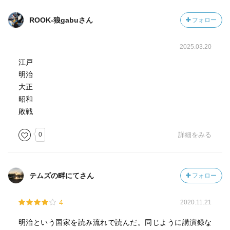
思い、ノイローゼ気味の知識人が溜飲を下げた姿がある」
司馬としては、江戸期に始まった合理主義的な日本の近代
ROOK-狼gabuさん
フォロー
を再評価すべきと強調する。
2025.03.20
以上は、内容の一例であるが、要するに多様性・合理主義
江戸
的であった江戸文化を断ち切って、近代化を突き進んだ日
明治
本が、その不幸の積み重なりを抱えながら昭和へと突入し
大正
た。
昭和
その中でも、特にドイツ陸軍を真似た日本陸軍は、偏差値
敗戦
エリート集団による参謀本部を強化し、後には統帥権の乱
用により、合理主義を捨て、視野狭窄症状態で太平洋戦争
0
詳細をみる
へと突き進んだ。
以上、纏まりに欠けますが、司馬の論理展開の巧さ、博覧
テムズの畔にてさん
フォロー
強記ともいうべき膨大な知識の中から具体的に持ち出す事
例のリアリズムに飛んだ的確さ、物憂げな表情や人懐っこ
い笑顔、その魅力を存分に味わえました。
4
2020.11.21
明治という国家を読み流れで読んだ。同じように講演録な