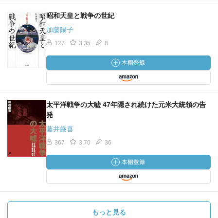
昭和天皇と戦争の世紀
加藤陽子
127
3.35
8
太平洋戦争の大嘘 47年隠され続けた元米大統領の告
発
藤井厳喜
367
3.70
36
もっと見る