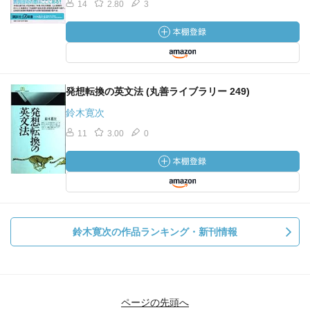
14
2.80
3
発想転換の英文法 (丸善ライブラリー 249)
鈴木寛次
11
3.00
0
鈴木寛次の作品ランキング・新刊情報
ページの先頭へ