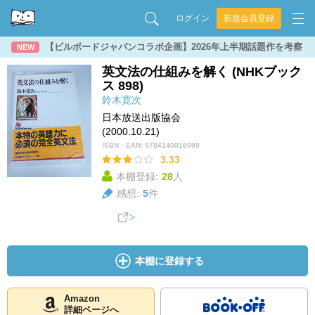
ログイン
新規会員登録
【ビルボードジャパンコラボ企画】2026年上半期話題作を考察
NEW
英文法の仕組みを解く (NHKブック
ス 898)
鈴木寛次
日本放送出版協会
(2000.10.21)
ISBN・EAN:
9784140018989
3.33
本棚登録:
28
人
感想:
5
件
本棚に登録する
Amazon
詳細ページへ