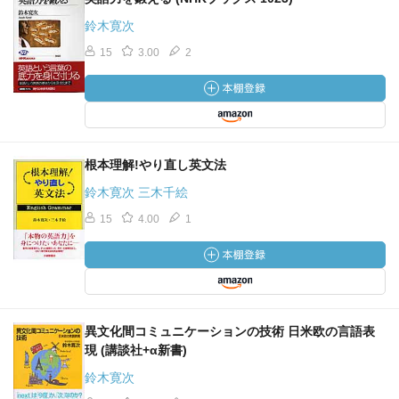
鈴木寛次
15
3.00
2
根本理解!やり直し英文法
鈴木寛次 三木千絵
15
4.00
1
異文化間コミュニケーションの技術 日米欧の言語表
現 (講談社+α新書)
鈴木寛次