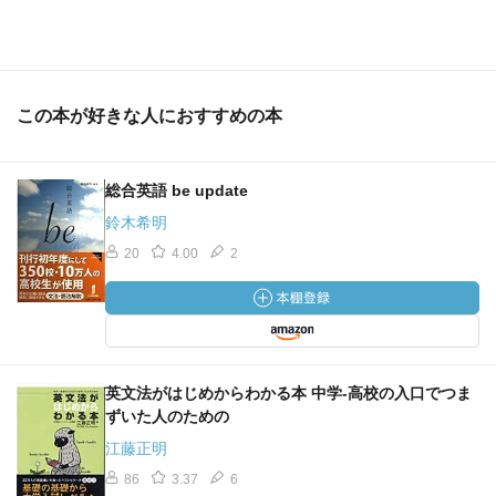
る。」(p.201)という部分が勉強になった。
昔はこんな本ばっかり読んでいたのに、最近久しぶりに
読んだ本。今年は英文法の本を改めてまた色々読んで、知
識をブラッシュアップしたいと思っている。(23/02/05)
この本が好きな人におすすめの本
総合英語 be update
鈴木希明
20
4.00
2
英文法がはじめからわかる本 中学-高校の入口でつま
ずいた人のための
江藤正明
86
3.37
6