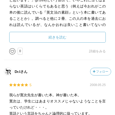
と思います。」(p.269)という部分で、いやこれに当てはま
らない英語はいくらでもあると思う（例えば今おれがこの
本の後に読んでいる『英文法の素顔』という本に書いてあ
ることとか）。調べると他に２冊、この人の本を過去にお
れは読んでいるが、なんかおれは良いこと書いてないの
で、この人と合わないんだろうなあ。英文法とか英語史と
か、内容はおれの興味に当てはまっているけど、どうもお
続きを読む
れはこの人が好きじゃないらしい。
何度も言うがこの人と相性が悪いだけで、英文法自体の
0
詳細をみる
話は面白いと思っているので、今回も勉強したところや気
になったところのメモ。
まず英語の歴史はゲルマン民族のアングル族、サクソン
Dr.Iさん
フォロー
族、ジュート族がブリテン島に移住しました、というとこ
ろから始まるが、よくEnglandがアングル人の土地、という
5
2008.05.25
のは説明されるが、そもそもアングルとかサクソンって
何、っていう話。「アングル人とはユトランド(Jutland)半
我らが寛次先生が書いた本。神が書いた本。
島の付け根に住んでいた民族の総称で、その居住地域がシ
寛次は、学生にはあまりオススメじゃないようなことを言
ュレスヴィヒ地方で鉤形をしていたがゆえにAngle（鉤）族
っていたけれど・・・。
と称される。一説では漁業で生計をたてていたので、つま
英語という言語をちゃんと論理的に扱っています。