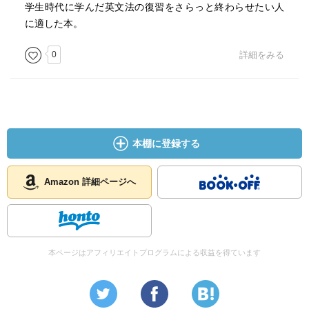
same age.とかHe is (of) much help to her.とか。続けて前
学生時代に学んだ英文法の復習をさらっと終わらせたい人
置詞の話だと、p.204の"He bought the book at five
に適した本。
pounds."はforでも良いのか？「対価のfor」ってこれまで教
えていただけに、atも良かったのか、みたいな。穴埋め問題
0
詳細をみる
とか作らないようにしないと。そういう意味ではThe sun
rises in the east.でinは有名だけど、The wind blows in the
east.はfrom the east(p.215)でも良い、というのは盲点か
も。あと、問題に出したらよくないものとしては、感嘆文
のあとのSVがVSになるかもしれない、ということで並べ替
本棚に登録する
えとかの問題を出さないようにしたい。つまりWhat a poor
man was I!(p.238)みたいな。逆に、p.220の神田弘慶という
人の英文は英文解釈の問題にいいかなあ（ところで神田弘
Amazon 詳細ページへ
慶って誰？という感じで、文献の名前を書いておいてくれ
ても…）。最後に、受動態の歴史、というのはたぶん勉強
したとは思うけど、すっかり忘れていて、beに統一された
結果、動作と状態が区別されなくなり、動作の時はget受動
本ページはアフィリエイトプログラムによる収益を得ています
態を使って、というここまで良いが、状態の時はlieを使
う、というのを知らなかった。"The tree lay uprooted by
the sotrm.のようにlieを使う。また、remain, standも使われ