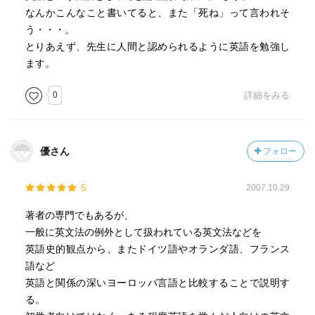
り、angle（釣りをする）からアングル族になったともい
なんかこんなこと書いてると、また「死ね」って言われそ
う。サクソン人とはハンブルクを中心とするエルベ川流域
う・・・。
に住んでいたゲルマン人のことであるが、彼等は戦いに秀
とりあえず、先生に人間と認められるように英語を勉強し
でていて『戦闘用の斧』(sax)を所有していたがゆえにサク
ます。
ソン(Saxon)人と称されている。」(pp.26-7)というのは知ら
なかった。
0
詳細をみる
という小ネタ的な部分はむしろ少なくて、やっぱり英文
法の話がメインだが、すごい「昭和の英文法」もちゃんと
項目として載っているので、オジサンのやり直し英語感が
優さん
フォロー
ある。例えばWould thatの仮定法を使った感嘆文がなぜか何
回も（３回？）出てくるが、これはそんなに重要な文法な
5
2007.10.29
のか？？( Would that he were here!, Would he were here!,
Oh, that he were here! (pp.114-5), Would that I were a bird.
著者の専門でもあるが、
(p.191), Would that I were young again. (p.246)）。他にも
一般に英文法の例外として扱われている英文法などを
「昭和の英文法」感漂う、項目がいくつかあって、個人的
英語史的観点から、またドイツ語やオランダ語、フランス
にはそういう部分を楽しんだ。疑問詞の強調と言えばin the
語など
worldとon earthが学校英語の定番だと思うが、the deuce,
英語と関係の深いヨーロッパ言語と比較することで説明す
the dickensというのがあるらしい(p.261)。面白い。かと思
る。
えば急にdamnとかhellとか、そしてfの言葉まで使った例文