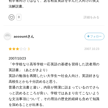
初学者向けではなく、ある程度英語を学んだ人向けの英文
が出てきて、「少々俗語すぎるきらいがあるので」(p.266)
法解説書。
と断ってはいるが、ついていけない。
それはともかく、あと勉強になったのは「疑問詞＋to不定
0
詳細をみる
詞」はbe to不定詞、というのが勉強になった。つまりI
don't know what to do.はI don't know what I am to do.
(p.133)ということ。あと見たことなかったのはp.149の
accountさん
フォロー
She came of a Sunday. とか。aも去ることながら、of a
Sundayで副詞的？副詞的と言えば「副詞的目的格」(p.169)
3
2007.10.23
の話があったが、学生の時に副詞的対格とか副詞的属格と
かまとめて、結局忘れてしまう、というのを繰り返してい
2007/10/23
る。"You should paint it a thought brighter."（君は心持ち明
「中学校なり高等学校一応英語の基礎を習得した読者用の
るく描いた方がよい）(p.170)とかが面白いかなあ。ドリカ
英語書」（あとがきより）
ムの女の人のドキュメンタリーでニューヨークのスタジオ
英語の勉強を再開したい大学生〜社会人向け。英語好きな
かなんかで現地の人に、音量？かなんかの調整で"Just a
高校生とかも十分読めると思う。
hair!"と言って、ほんの少しだけ音量を調整しろと言ってた
普通の文法書と違い，内容が簡潔に詰まっているのでさら
のを思い出した。ofとして、「前置詞ofは『年齢』『色彩』
っと読めるところが良い。学校ではあまり出てこないよう
『形状』『寸法』『有用性』等を表す語が保護となる場合
な文法事項について，その用法の歴史的経緯も含めて知識
にはしばしば省略される」(p.214)のof。They are (of) the
を深めることが出来る。