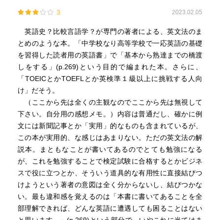
3
2023.02.05
英語史？比較言語学？が専門の著者による、英文法のま
とめのような本。「中学校なり高等学校で一応英語の基礎
を習得した読者用の英語書」で「基本から熟達までの橋渡
しをする」(p.269)という目的で編まれた本。さらに、
「TOEICとかTOEFLとか英検準１級以上に挑戦する人向
け」だそう。
（ここから先は全くの主観なのでここから先は無視して
下さい。自分用の感想メモ。）内容は普通だし、確かに例
文には新聞記事とか「実用」的なものも含まれているが、
この本が実用的、な感じはあまりない。ただの英文法の解
説本。まともなことが書いてあるのでとても勉強になる
が、これを勉強することで検定試験に合格するとかビジネ
スで役に立つとか、そういう道具的な有用性に直接結びつ
けようという著者の意図は全く分からないし、結びつかな
い。最も違和感を覚えるのは「本書に書いてあることを全
部理解できれば、どんな英語に遭遇しても困ることはない