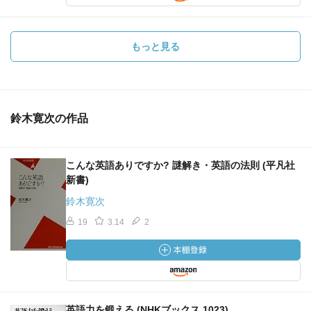
もっと見る
鈴木寛次の作品
こんな英語ありですか? 謎解き・英語の法則 (平凡社
新書)
鈴木寛次
19
3.14
2
英語力を鍛える (NHKブックス 1023)