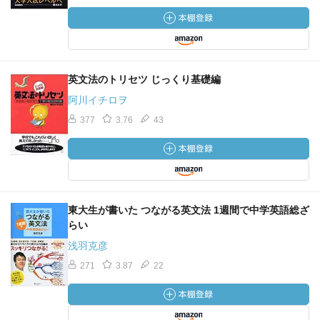
英文法のトリセツ じっくり基礎編
阿川イチロヲ
377
3.76
43
東大生が書いた つながる英文法 1週間で中学英語総ざ
らい
浅羽克彦
271
3.87
22