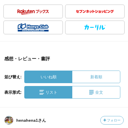
感想・レビュー・書評
並び替え:
いいね順
新着順
表示形式:
リスト
全文
henahena1さん
フォロー