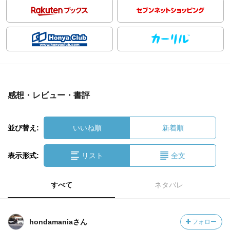
感想・レビュー・書評
並び替え:
いいね順
新着順
表示形式:
リスト
全文
すべて
ネタバレ
hondamaniaさん
フォロー