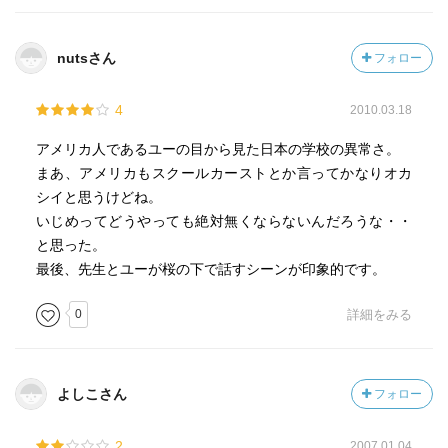
逆に、いじめている子にやり返して怪我したら、”警察沙
汰”。
nutsさん
フォロー
なんか変。
4
2010.03.18
結局、子供のストレスのはけ口が、”いじめ”として出てしま
アメリカ人であるユーの目から見た日本の学校の異常さ。
う。
まあ、アメリカもスクールカーストとか言ってかなりオカ
そのストレスの原因は”親”からのプレッシャー・・・。
シイと思うけどね。
いじめってどうやっても絶対無くならないんだろうな・・
私の子供の頃にも、”喧嘩”や”意地悪”はありました。
と思った。
意地悪はやられた記憶もあります。
最後、先生とユーが桜の下で話すシーンが印象的です。
しかし、クラス全体での無視なんてなかったし、教師まで
0
詳細をみる
一緒になって、
いじめを助長するようなことなんて無かった。
・・・大抵あとから意地悪した奴がこっそり謝りに来た
よしこさん
フォロー
し・・・。
2
2007.01.04