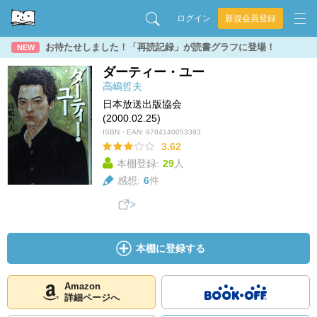
ログイン
新規会員登録
お待たせしました！「再読記録」が読書グラフに登場！
NEW
ダーティー・ユー
高嶋哲夫
日本放送出版協会
(2000.02.25)
ISBN・EAN:
9784140053393
3.62
本棚登録:
29
人
感想:
6
件
本棚に登録する
Amazon
詳細ページへ