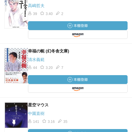
高嶋哲夫
39
3.40
2
幸福の軛 (幻冬舎文庫)
清水義範
44
3.20
7
星空マウス
中園直樹
141
3.16
35