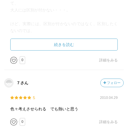
て、
大人には区別が付かない・・・。
けど、実際には、区別が付かないのではなく、区別したく
ないのでは、
と思ってしまいますね。
続きを読む
ようは、教師の責任逃れ。
0
詳細をみる
親もしかりです。
いじめられている親子は、真剣に”いじめ”どと訴えても
７さん
フォロー
いじめている親子からすれば、ただの”悪ふざけ”。
5
2010.04.29
教師も、”いじめ”と認めてしまうと、監督不行き届きとか、
責任問題になるので、認めようとしない。
色々考えさせられる でも熱いと思う
仮に、いじめられている子が怪我をして訴えても、悪ふざ
0
詳細をみる
けで出来た傷。