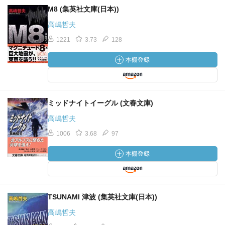
M8 (集英社文庫(日本))
高嶋哲夫
1221
3.73
128
ミッドナイトイーグル (文春文庫)
高嶋哲夫
1006
3.68
97
TSUNAMI 津波 (集英社文庫(日本))
高嶋哲夫