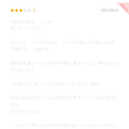
3
2012.06.21
今回のお題は、”いじめ”。
重いテーマです。
主人公は、アメリカ生まれ、アメリカ育ちの日本人の少年
”帰国子女”って奴です。
違和感を覚えつつ日本の中学校に通ううちに、事件がおき
てしまいます。
その事件は、防ぐことが出来たかもしれない事件。
日本の社会が持っている問題点や教育システムの問題点な
ども、
出てきています。
”いじめ”と”悪ふざけ”の境界線があいまいになってきてい