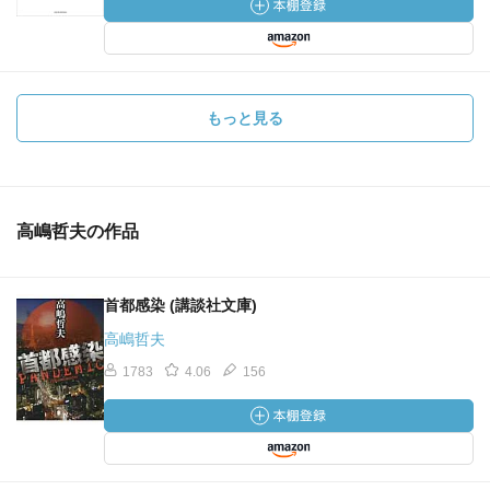
もっと見る
高嶋哲夫の作品
首都感染 (講談社文庫)
高嶋哲夫
1783
4.06
156