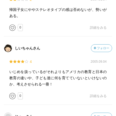
喧嘩はしょっちゅうでした。
”ヤンキー”世代なもので・・・。
帰国子女にややステレオタイプの感は否めないが、勢いが
”ヤンキー”ではなかったでしたけど。
ある。
これから集団生活を始める子を持つ親として、心痛める問
0
詳細をみる
題です。
大事なのは、大人が自分の子供も他人の子供も悪いことは
しいちゃんさん
フォロー
悪いと怒り、
注意できるようになること。
4
2005.09.04
それが遊びであっても。
いじめを扱っているがそれよりもアメリカの教育と日本の
あとは、最近の行き過ぎたお笑い番組が、あくまでも”芝
教育の違いや、子ども達に何を育てていないといけないの
居”であって、
か、考えさせられる一冊！
本気でふざけあっている訳ではないこともしっかりと説明
してから、
0
詳細をみる
見せるべきだなと思いますね。
（体を張って笑いをとる姿を非難する気は無いですが、子