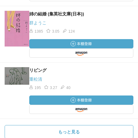
姉の結婚 (集英社文庫(日本))
群ようこ
1385
3.05
124
リビング
重松清
195
3.27
40
もっと見る