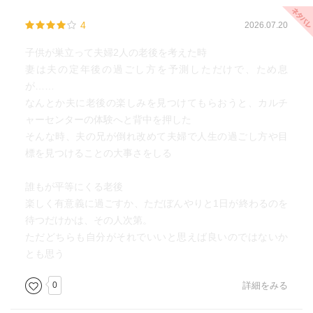
4
2026.07.20
子供が巣立って夫婦2人の老後を考えた時
妻は夫の定年後の過ごし方を予測しただけで、ため息
が……
なんとか夫に老後の楽しみを見つけてもらおうと、カルチ
ャーセンターの体験へと背中を押した
そんな時、夫の兄が倒れ改めて夫婦で人生の過ごし方や目
標を見つけることの大事さをしる
誰もが平等にくる老後
楽しく有意義に過ごすか、ただぼんやりと1日が終わるのを
待つだけかは、その人次第。
ただどちらも自分がそれでいいと思えば良いのではないか
とも思う
0
詳細をみる