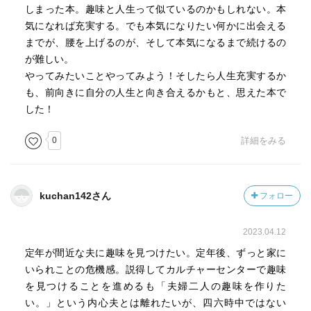
最近の趣味は、読書。小説を読むをメインに。これは、い
しまった本。趣味と人生って似ているのかもしれない。本
つか小説を書きたいなぁと漠然と思っているからかな。
気になれば充実する。でも本気になりたい何かに出会える
までが、腰を上げるのが、そして本気になるまで続けるの
が難しい。
やってみたいことやってみよう！そしたら人生充実するか
も、前向きに自分の人生と向き合えるかもと、思えた本で
した！
0
詳細をみる
kuchan142さん
フォロー
2023.04.12
定年が間近な夫に趣味を見つけたい。定年後、ずっと家に
いられことの危機感。説得してカルチャーセンターで趣味
を見つけることを進めるも「夫婦二人の趣味を作りた
い。」という内心夫とは離れたいが、四六時中ではない