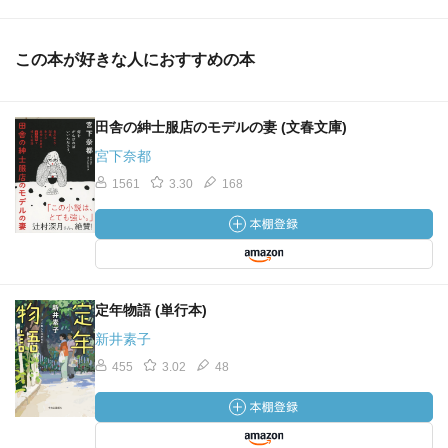
この本が好きな人におすすめの本
田舎の紳士服店のモデルの妻 (文春文庫)
宮下奈都
1561
3.30
168
定年物語 (単行本)
新井素子
455
3.02
48