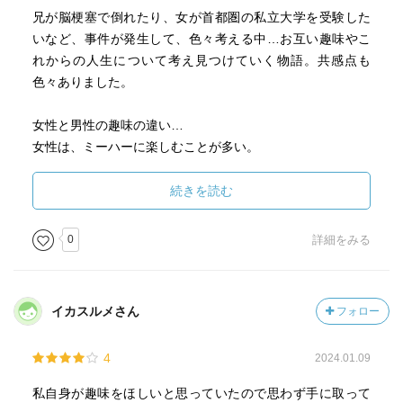
兄が脳梗塞で倒れたり、女が首都圏の私立大学を受験した
いなど、事件が発生して、色々考える中…お互い趣味やこ
れからの人生について考え見つけていく物語。共感点も
色々ありました。
女性と男性の趣味の違い…
女性は、ミーハーに楽しむことが多い。
男性は、ストイックに追及して、上達や目的意識を持つ事
が多い。
続きを読む
私は、完全に男性派。長く続けるなら、上達したいかも。
0
詳細をみる
ミーハーに楽しむこともありますが、それは、1回限りで良
いかも。スカイダイビングとか。
マラソンなんかも、ストイックに練習してましたから…。
イカスルメさん
フォロー
文書書くのも、好きですが、何か目的欲しくなる…ライタ
ーとしてお金もらっていましたし…。お金もらって、締切
4
2024.01.09
に追われるのがしんどくなってやめとんですけどね。
リフォームもしんどいなぁ…これは仕事か。
私自身が趣味をほしいと思っていたので思わず手に取って