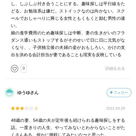
し、しぶしぶ付き合うことにする。趣味探しは平行線をた
どる。お勉強系は嫌だ。ストイックなのは向かない。スク
ールでおしゃべりに興じる女性ともくもくと励む男性の違
い。
娘の進学費用のため趣味探しは中断、妻の生きがいのフラ
ダンス通いもストップするがそのせいで日に日に元気がな
くなり、、子供独立後の夫婦の姿がおもしろい。かけの支
出を決める会計担当が妻であることも現実を反映している
0
詳細をみる
ゆうゆさん
フォロー
3
2021.04.26
48歳の妻、54歳の夫が定年後も続けられる趣味探しをする
話。一度きりの人生、やってみないとわからないことがた
くさんある。何かに挑戦してみたいな〜と思った。