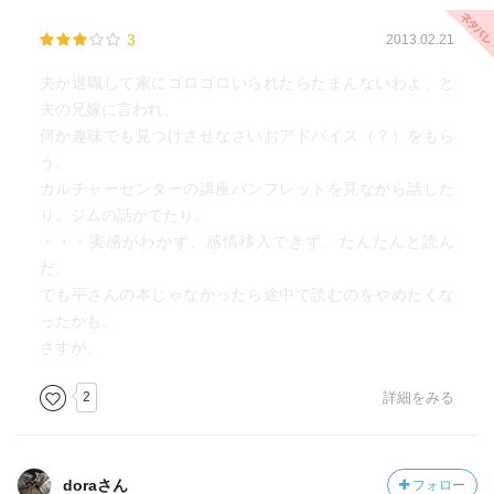
3
2013.02.21
夫が退職して家にゴロゴロいられたらたまんないわよ、と
夫の兄嫁に言われ、
何か趣味でも見つけさせなさいおアドバイス（？）をもら
う。
カルチャーセンターの講座パンフレットを見ながら話した
り、ジムの話がでたり。
・・・実感がわかず、感情移入できず、たんたんと読ん
だ。
でも平さんの本じゃなかったら途中で読むのをやめたくな
ったかも。
さすが。
2
詳細をみる
doraさん
フォロー