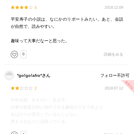
4
2018.12.09
平安寿子の小説は、なにかのリポートみたい。あと、会話
が自然で、読みやすい。
趣味って大事だなーと思った。
0
詳細をみる
*go!go!afro*さん
フォロー不許可
2
2018.07.12
中年夫婦。生きがい。生き方。
仕事や家庭以外に熱中できる趣味ができて何より。
女ばかりが苦労しているんじゃない。
男もそれなりに頑張っている。