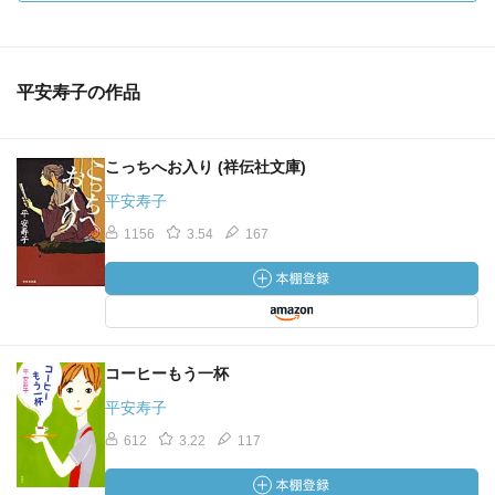
平安寿子の作品
こっちへお入り (祥伝社文庫)
平安寿子
1156
3.54
167
コーヒーもう一杯
平安寿子
612
3.22
117