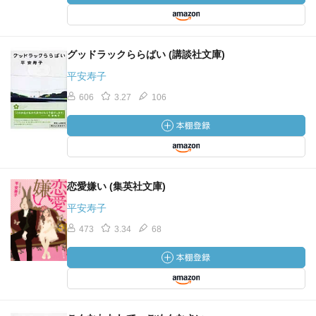
グッドラックららばい (講談社文庫)
平安寿子
606
3.27
106
恋愛嫌い (集英社文庫)
平安寿子
473
3.34
68