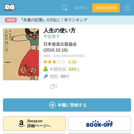
ログイン
新規会員登録
『永遠の記憶』が1位に！本ランキング
NEW
人生の使い方
平安寿子
日本放送出版協会
(2010.10.16)
ISBN・EAN:
9784140055922
3.26
本棚登録:
220
人
感想:
50
件
本棚に登録する
Amazon
詳細ページへ