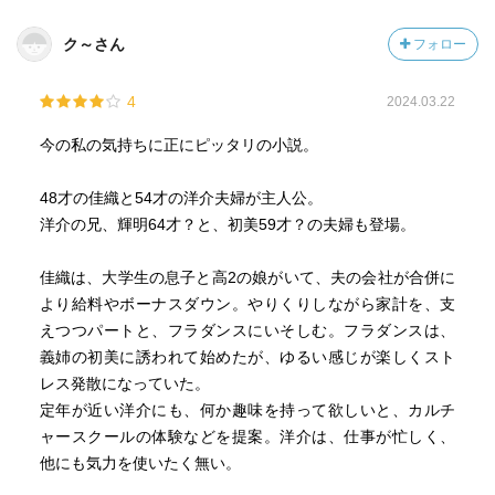
ク～さん
フォロー
4
2024.03.22
今の私の気持ちに正にピッタリの小説。
48才の佳織と54才の洋介夫婦が主人公。
洋介の兄、輝明64才？と、初美59才？の夫婦も登場。
佳織は、大学生の息子と高2の娘がいて、夫の会社が合併に
より給料やボーナスダウン。やりくりしながら家計を、支
えつつパートと、フラダンスにいそしむ。フラダンスは、
義姉の初美に誘われて始めたが、ゆるい感じが楽しくスト
レス発散になっていた。
定年が近い洋介にも、何か趣味を持って欲しいと、カルチ
ャースクールの体験などを提案。洋介は、仕事が忙しく、
他にも気力を使いたく無い。