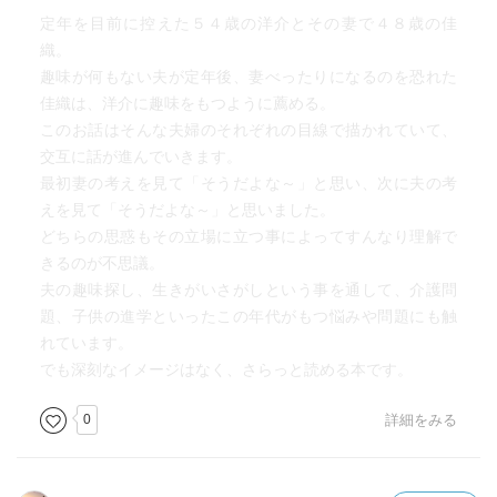
定年を目前に控えた５４歳の洋介とその妻で４８歳の佳
織。
趣味が何もない夫が定年後、妻べったりになるのを恐れた
佳織は、洋介に趣味をもつように薦める。
このお話はそんな夫婦のそれぞれの目線で描かれていて、
交互に話が進んでいきます。
最初妻の考えを見て「そうだよな～」と思い、次に夫の考
えを見て「そうだよな～」と思いました。
どちらの思惑もその立場に立つ事によってすんなり理解で
きるのが不思議。
夫の趣味探し、生きがいさがしという事を通して、介護問
題、子供の進学といったこの年代がもつ悩みや問題にも触
れています。
でも深刻なイメージはなく、さらっと読める本です。
0
詳細をみる