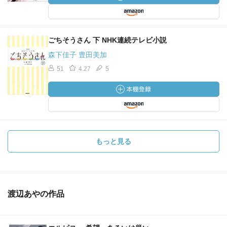
ごちそうさん 下 NHK連続テレビ小説
森下佳子 豊田美加
51
4.27
5
もっと見る
渡辺あやの作品