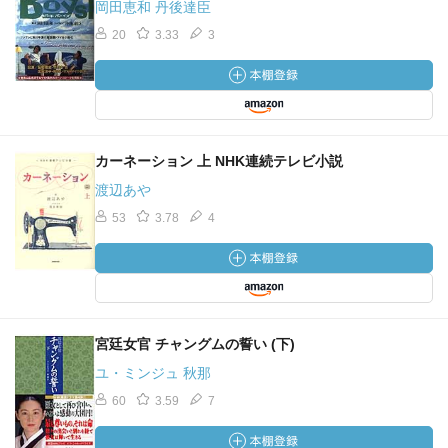
岡田恵和 丹後達臣
20
3.33
3
カーネーション 上 NHK連続テレビ小説
渡辺あや
53
3.78
4
宮廷女官 チャングムの誓い (下)
ユ・ミンジュ 秋那
60
3.59
7