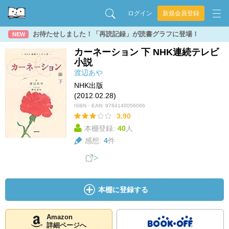
ログイン
新規会員登録
お待たせしました！「再読記録」が読書グラフに登場！
NEW
カーネーション 下 NHK連続テレビ
小説
渡辺あや
NHK出版
(2012.02.28)
ISBN・EAN:
9784140056066
3.90
本棚登録:
40
人
感想:
4
件
本棚に登録する
Amazon
詳細ページへ