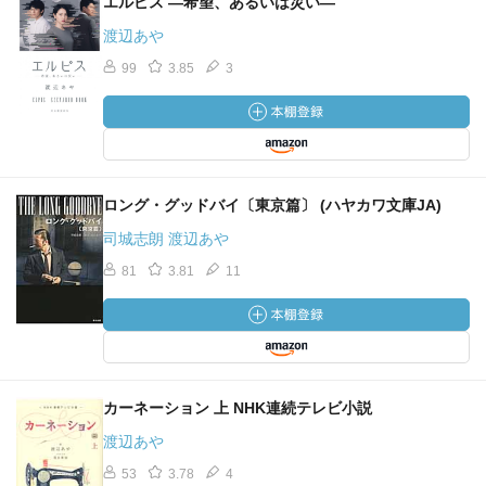
エルピス ―希望、あるいは災い―
渡辺あや
99
3.85
3
ロング・グッドバイ〔東京篇〕 (ハヤカワ文庫JA)
司城志朗 渡辺あや
81
3.81
11
カーネーション 上 NHK連続テレビ小説
渡辺あや
53
3.78
4