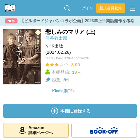
ログイン
新規会員登録
【ビルボードジャパンコラボ企画】2026年上半期話題作を考察
NEW
悲しみのマリア (上)
熊谷敬太郎
NHK出版
(2014.02.26)
ISBN・EAN:
9784140056479
3.00
本棚登録:
33
人
感想:
5
件
Kindle版
本棚に登録する
Amazon
詳細ページへ