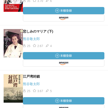
35
3.70
6
悲しみのマリア (下)
熊谷敬太郎
25
2.67
4
江戸湾封鎖
熊谷敬太郎
25
3.67
5