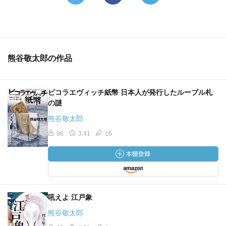
マリア自身は革命の波に晒されてはいないけれど、ロシア
がどれだけ
激動の時代だったが分かると思うのだけれど。
熊谷敬太郎の作品
う～ん、下巻に期待…かな。
ピコラエヴィッチ紙幣 日本人が発行したルーブル札
の謎
熊谷敬太郎
96
3.41
16
吼えよ 江戸象
熊谷敬太郎