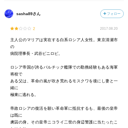
sasha89さん
フォロー
2
2017.08.20
主人公のマリアは実在する白系ロシア人女性。東京清瀬市
の
病院理事長・武谷ピニロピ。
ロシア帝国が誇るバルチック艦隊での勤務経験もある海軍
将校で
ある父は、革命の嵐が吹き荒れるモスクワを後にし妻と一
緒に
極東に逃れる。
帝政ロシアの復活を願い革命軍に抵抗するも、最後の皇帝
は既に
虜囚の身。その皇帝ニコライ二世の身辺警護に当たったこ