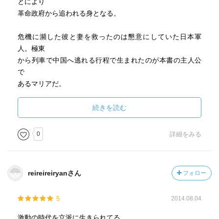
とにより
革命政府から追われる身となる。
危機に瀕した彼と妻を救ったのは懇意にしていた日本軍
人。極東
から列車で中国へ逃れる行程で生まれたのが本書の主人公
で
あるマリアだ。
ハルピンの修道院に預けられ、父か母が現れるのを待つ
続きを読む
日々。
修道女になるしかない瀬戸際で日本への亡命が叶う。
0
詳細をみる
一家が居を構えたのは日本への亡命を手引きしてくれた軍
人の
reireireiryanさん
フォロー
故郷である会津若松。ブルーグレイの瞳に金色の髪を持っ
た少女
5
2014.08.04
は、慣れない日本で成長していく。
激動の時代を立派に生きられてる。