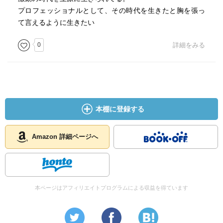
上巻はマリアが女医となり、東京都清瀬市に開業するまで
プロフェッショナルとして、その時代を生きたと胸を張っ
を描く。
て言えるように生きたい
ロシア革命を生き抜いた両親というだけでかなり波乱万
丈。しかも、
0
詳細をみる
亡命先が日本である。
日本語を習得するだけでも苦労が多かったろうが、日本で
女医に
までなるのは並大抵の苦労ではなかったろう。
本棚に登録する
なのに、浅いんだ。なんだかとんとん拍子に話が進んでい
やしないか。
Amazon 詳細ページへ
モデル小説なのは分かる。でも、もうちょっと深みが出せ
ないかな。
ロシア革命なんてバイカル湖の悲劇なんてのもあったんだ
本ページはアフィリエイトプログラムによる収益を得ています
し、もう
ちょっとロシアの状況を描いても良かったんじゃないか
な。