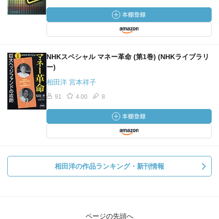
NHKスペシャル マネー革命 (第1巻) (NHKライブラリ
ー)
相田洋 宮本祥子
91
4.00
8
相田洋の作品ランキング・新刊情報
ページの先頭へ