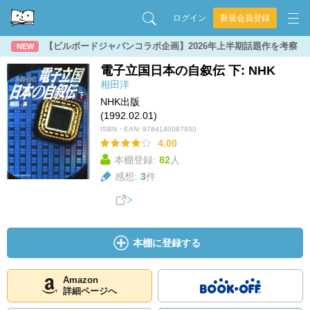
ログイン
新規会員登録
【ビルボードジャパンコラボ企画】2026年上半期話題作を考察
NEW
電子立国日本の自叙伝 下: NHK
相田洋
NHK出版
(1992.02.01)
ISBN・EAN:
9784140087930
4.00
本棚登録:
82
人
感想:
3
件
本棚に登録する
Amazon
詳細ページへ