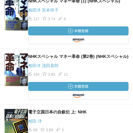
NHKスペシャル マネー革命 (1) (NHKスペシャル)
相田洋 宮本祥子
117
3.74
9
NHKスペシャル マネー革命 (第2巻) (NHKスペシャル)
相田洋 茂田喜郎
104
3.85
11
電子立国日本の自叙伝 上: NHK
相田 洋
99
3.89
5