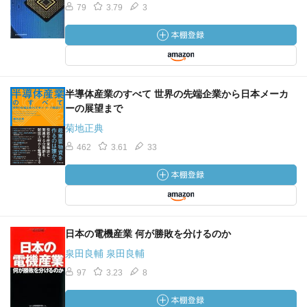
79
3.79
3
半導体産業のすべて 世界の先端企業から日本メーカ
ーの展望まで
菊地正典
462
3.61
33
日本の電機産業 何が勝敗を分けるのか
泉田良輔 泉田良輔
97
3.23
8