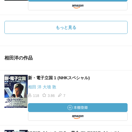
もっと見る
相田洋の作品
新・電子立国 1 (NHKスペシャル)
相田 洋 大墻 敦
118
3.86
7