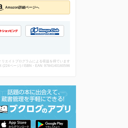
Amazon詳細ページへ
ィリエイトプログラムによる収益を得ています
・本 (224ページ) / ISBN・EAN: 9784140160596