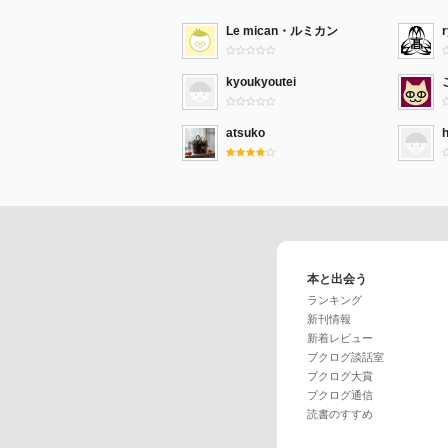
Le mican・ルミカン
kyoukyoutei
atsuko
h
本と出会う
ランキング
新刊情報
新着レビュー
ブクログ談話室
ブクログ大賞
ブクログ通信
読書のすすめ