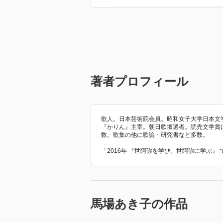
著者プロフィール
歌人。日本芸術院会員。昭和女子大学日本文
『かりん』主宰。朝日歌壇選者。読売文学賞
数。歌集の他に歌論・研究書など多数。
「2016年 『世阿弥を学び、世阿弥に学ぶ』
馬場あき子の作品