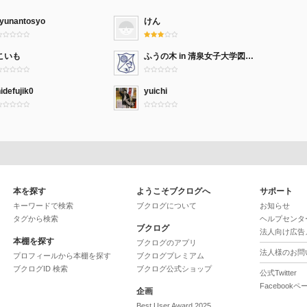
ryunantosyo
けん
こいも
ふうの木 in 清泉女子大学図書館
idefujik0
yuichi
本を探す
ようこそブクログへ
サポート
キーワードで検索
ブクログについて
お知らせ
タグから検索
ヘルプセンタ
ブクログ
法人向け広告
本棚を探す
ブクログのアプリ
法人様のお問
プロフィールから本棚を探す
ブクログプレミアム
ブクログID 検索
ブクログ公式ショップ
公式Twitter
Facebookペ
企画
Best User Award 2025