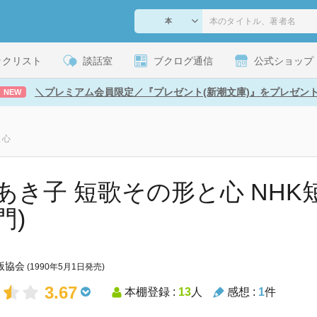
ックリスト
談話室
ブクログ通信
公式ショップ
＼プレミアム会員限定／『プレゼント(新潮文庫)』をプレゼン
NEW
と心
あき子 短歌その形と心 NHK短
門)
版協会
(1990年5月1日発売)
3.67
本棚登録 :
13
人
感想 :
1
件