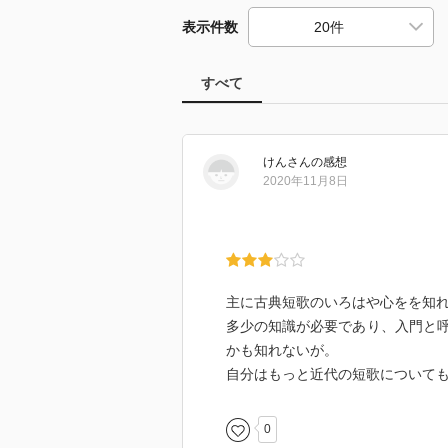
表示件数
すべて
けん
さん
の感想
2020年11月8日
主に古典短歌のいろはや心をを知
多少の知識が必要であり、入門と
かも知れないが。
自分はもっと近代の短歌について
0