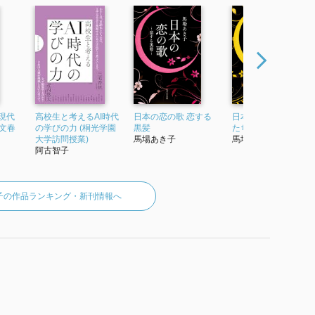
現代
高校生と考えるAI時代
日本の恋の歌 恋する
日本の恋の歌 貴公子
(文春
の学びの力 (桐光学園
黒髪
たちの恋
大学訪問授業)
馬場あき子
馬場あき子
阿古智子
子の作品ランキング・新刊情報へ