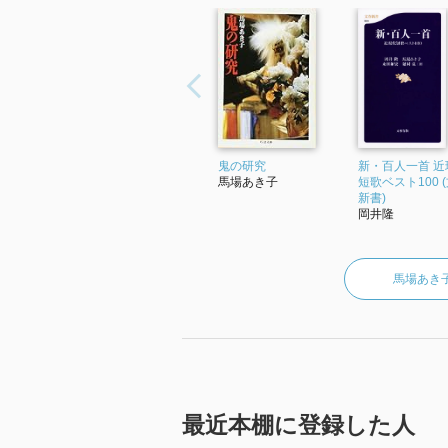
鬼の研究
新・百人一首 近
馬場あき子
短歌ベスト100 
新書)
岡井隆
馬場あき
最近本棚に登録した人