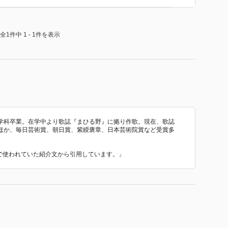
全1件中 1 - 1件を表示
学科卒業。在学中より歌誌『まひる野』に拠り作歌。現在、歌誌
ほか、毎日芸術賞、朝日賞、紫綬褒章、日本芸術院賞など受賞多
 で使われていた紹介文から引用しています。」