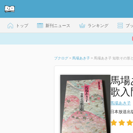
トップ
新刊ニュース
ランキング
ブ
ブクログ
>
馬場あき子
>
馬場あき子 短歌その形
馬場
歌入
馬場あき子
日本放送出