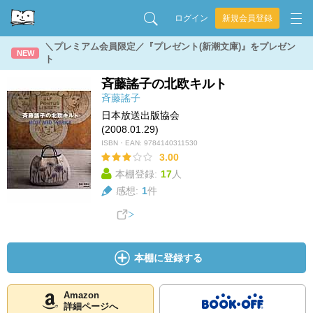
ログイン
新規会員登録
＼プレミアム会員限定／『プレゼント(新潮文庫)』をプレゼン
NEW
ト
斉藤謠子の北欧キルト
斉藤謠子
日本放送出版協会
(2008.01.29)
ISBN・EAN:
9784140311530
3.00
本棚登録:
17
人
感想:
1
件
本棚に登録する
Amazon
詳細ページへ