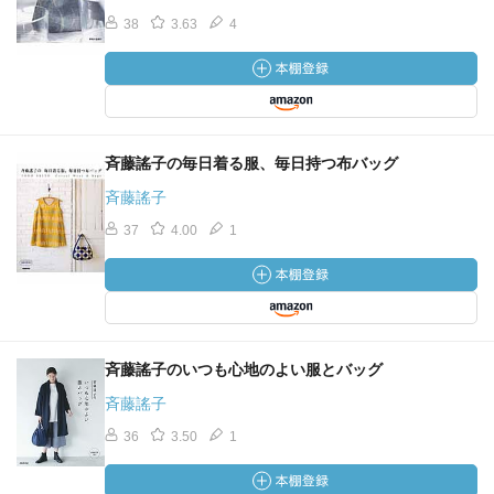
38
3.63
4
斉藤謠子の毎日着る服、毎日持つ布バッグ
斉藤謠子
37
4.00
1
斉藤謠子のいつも心地のよい服とバッグ
斉藤謠子
36
3.50
1