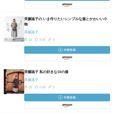
斉藤謠子の いま作りたいシンプルな服とかわいい小
物
斉藤謠子
32
3.50
0
斉藤謠子 私の好きな10の服
斉藤謠子
20
0.00
0