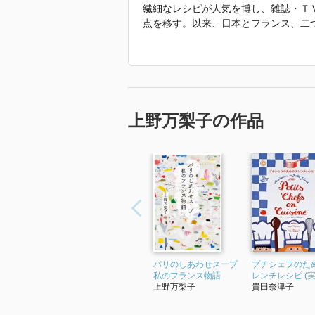
繊細なレシピが人気を博し、雑誌・ＴＶ
点を移す。以来、日本とフランス、二
きた。料理書の著作物も多く、近著に
ラダ、つぶつぶタブレ』（誠文堂新光
た2020年初の書下ろし随筆として『
を刊行。
「2022年 『ストウブでフランス家
上野万梨子の作品
パリのしあわせスープ
プチシェフのた
私のフランス物語
レンチレシピ (実
上野万梨子
貴田奈津子