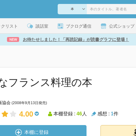
ックリスト
談話室
ブクログ通信
公式ショップ
お待たせしました！「再読記録」が読書グラフに登場！
NEW
なフランス料理の本
版協会
(2008年9月13日発売)
4.00
本棚登録 :
46
人
感想 :
1
件
本棚に登録