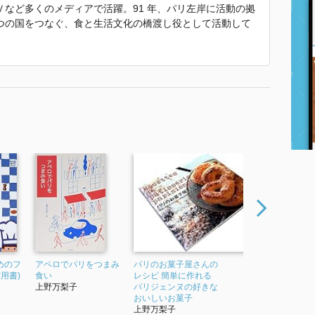
など多くのメディアで活躍。91 年、パリ左岸に活動の拠
つの国をつなぐ、食と生活文化の橋渡し役として活動して
『小さなフランス料理の本』（NHK出版）、『プチプチサ
社）、『アペロでパリをつまみ食い』（光文社）など。ま
パリのしあわせスープ 私のフランス物語』（世界文化社）
庭料理』 で使われていた紹介文から引用しています。」
めのフ
アペロでパリをつまみ
パリのお菓子屋さんの
ストウブ
用書)
食い
レシピ 簡単に作れる
庭料理
上野万梨子
パリジェンヌの好きな
上野万梨
おいしいお菓子
上野万梨子