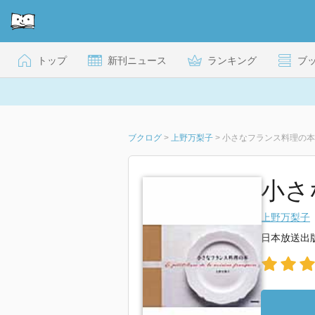
トップ
新刊ニュース
ランキング
ブ
ブクログ
>
上野万梨子
>
小さなフランス料理の本
小さ
上野万梨子
日本放送出