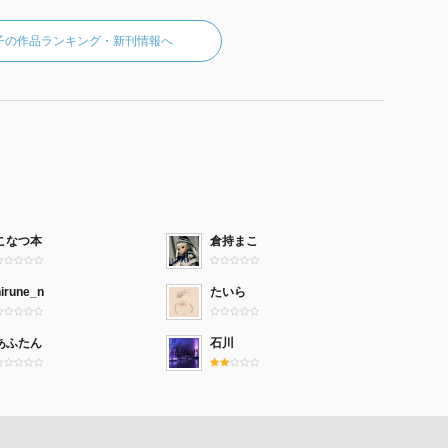
子の作品ランキング・新刊情報へ
こなつ本
倉持まこ
hirune_n
たいら
あふたん
石川