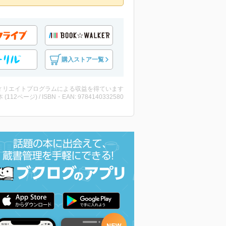
購入ストア一覧
ィリエイトプログラムによる収益を得ています
・本 (112ページ) / ISBN・EAN: 9784140332580