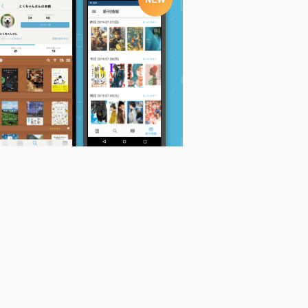
でフランス家
上野万梨子のパリの小
パリのお惣菜屋さんの
パンが残ったら..
さなキッチンから
レシピ 見ているとお
ttes de pain p
子
上野万梨子
なかがすいてくるおい
上野万梨子
しいメニュー
上野万梨子