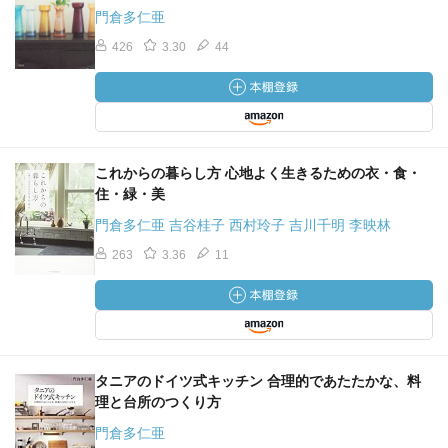
門倉多仁亜
426
3.30
44
これからの暮らし方 心地よく生きるための衣・食・
住・緑・美
門倉多仁亜 吉谷桂子 西村玲子 吉川千明 李映林
263
3.36
11
タニアのドイツ式キッチン 合理的であたたかな、料
理と台所のつくり方
門倉多仁亜