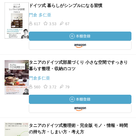
ドイツ式 暮らしがシンプルになる習慣
門倉 多仁亜
617
3.53
67
タニアのドイツ式部屋づくり 小さな空間ですっきり
暮らす整理・収納のコツ
門倉多仁亜
560
3.72
79
タニアのドイツ式整理術・完全版 モノ・情報・時間
の持ち方・しまい方・考え方