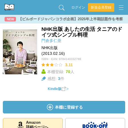
ログイン
新規会員登録
【ビルボードジャパンコラボ企画】2026年上半期話題作を考察
NEW
NHK出版 あしたの生活 タニアのド
イツ式シンプル料理
門倉多仁亜
NHK出版
(2013.02.16)
ISBN・EAN:
9784140332788
3.11
本棚登録:
70
人
感想:
3
件
Kindle版
本棚に登録する
Amazon
詳細ページへ