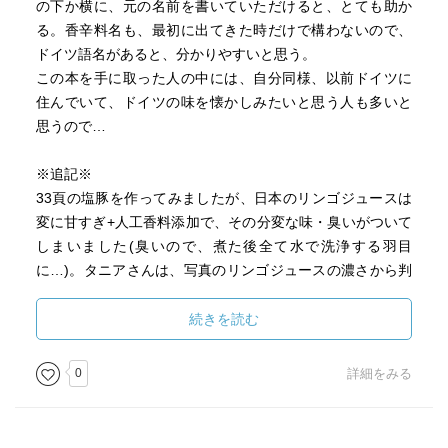
の下か横に、元の名前を書いていただけると、とても助か
る。香辛料名も、最初に出てきた時だけで構わないので、
ドイツ語名があると、分かりやすいと思う。
この本を手に取った人の中には、自分同様、以前ドイツに
住んでいて、ドイツの味を懐かしみたいと思う人も多いと
思うので…
※追記※
33頁の塩豚を作ってみましたが、日本のリンゴジュースは
変に甘すぎ+人工香料添加で、その分変な味・臭いがついて
しまいました(臭いので、煮た後全て水で洗浄する羽目
に…)。タニアさんは、写真のリンゴジュースの濃さから判
断するに、ドイツの直搾りのリンゴジュースを使われてい
るのかもしれません。日本では、野菜ジュースかブイヨン
続きを読む
のスープでで煮た方がよさそうです。
最初、塩を多めに揉んでおけば、ソース無しでもおいしい
0
詳細をみる
のではないかと思いました。