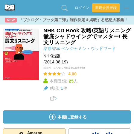
ログイン
新規会員登録
「ブクログ・ブック第二弾」制作決定＆掲載する感想大募集！
NEW
NHK CD Book 攻略!英語リスニング
徹底シャドウイングでマスター! 長
文リスニング
柴原智幸
ベンジャミン・ウッドワード
NHK出版
(2014.08.19)
ISBN・EAN:
9784140395660
4.00
本棚登録:
25
人
感想:
1
件
本棚に登録する
Amazon