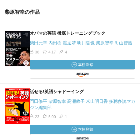
柴原智幸の作品
オバマの英語 徹底トレーニングブック
柴田元幸 内田樹 渡辺靖 明川哲也 柴原智幸 町山智浩
38
4.17
4
話せる!英語シャドーイング
門田修平 柴原智幸 高瀬敦子 米山明日香 多聴多読マガ
ジン編集部
23
5.00
1