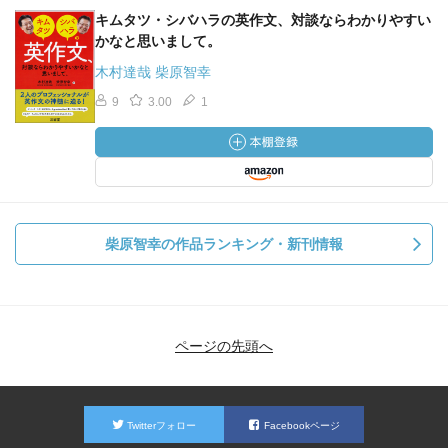
キムタツ・シバハラの英作文、対談ならわかりやすい
かなと思いまして。
木村達哉 柴原智幸
9
3.00
1
柴原智幸の作品ランキング・新刊情報
ページの先頭へ
Twitterフォロー
Facebookページ