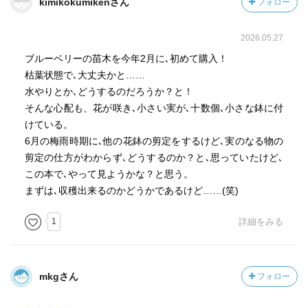
kimikokumikenさん
フォロー
2026.05.27
ブルーベリーの苗木を今年2月に､初めて購入！
枯葉状態で､大丈夫かと……
水やりとか､どうするのだろうか？と！
そんな心配も、花が咲き､小さい実が､十数個､小さな鉢に付
けている。
6月の梅雨時期に､他の花鉢の剪定をするけど､実のなる物の
剪定の仕方がわからず､どうするのか？と､思っていたけど､
この本で､やって見ようかな？と思う。
まずは､収穫出来るのかどうかであるけど……(笑)
1
詳細をみる
mkgさん
フォロー