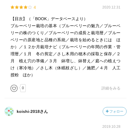
4
2020.12.31
【目次】（「BOOK」データベースより）
ブルーベリー栽培の基本（ブルーベリーの魅力／ブルーベ
リーの株のつくり／ブルーベリーの成長と栽培暦／ブルー
ベリーの原産地と品種の系統／栽培を始めるときには ほ
か）／１２か月栽培ナビ（ブルーベリーの年間の作業・管
理暦／１月 冬の剪定／さし木用の穂木の採取と保存／２
月 植え穴の準備／３月 鉢増し、鉢替え／庭への植えつ
け（寒冷地）／さし木（休眠枝ざし）／施肥／４月 人工
授粉 ほか）
0
詳細をみる
koishi-2018さん
フォロー
2019.10.28