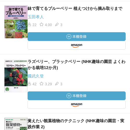
鉢で育てるブルーベリー 植えつけから摘み取りまで
玉田孝人
22
4.00
3
ラズベリー、ブラックベリー (NHK趣味の園芸 よくわ
かる栽培12か月)
國武久登
42
3.29
3
覚えたい観葉植物のテクニック (NHK趣味の園芸・実
践作業 2)