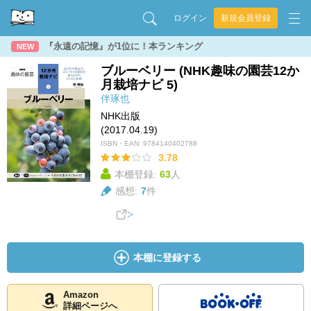
ログイン
新規会員登録
『永遠の記憶』が1位に！本ランキング
NEW
ブルーベリー (NHK趣味の園芸12か
月栽培ナビ 5)
伴琢也
NHK出版
(2017.04.19)
ISBN・EAN:
9784140402788
3.78
本棚登録:
63
人
感想:
7
件
本棚に登録する
Amazon
詳細ページへ