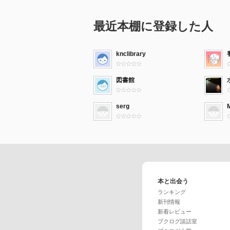
最近本棚に登録した人
knclibrary
図書館
serg
本と出会う
ランキング
新刊情報
新着レビュー
ブクログ談話室