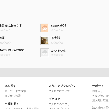
養老まにあっくす
suzuka009
水縹
茶太郎
MATSUO KAYOKO
かっちゃん
本を探す
ようこそブクログへ
サポート
キーワードで検索
ブクログについて
お知らせ
タグから検索
ヘルプセンタ
ブクログ
法人向け広告
本棚を探す
ブクログのアプリ
法人様のお問
プロフィールから本棚を探す
ブクログプレミアム