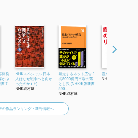
再開発
NHKスペシャル 日本
暴走するネット広告 1
霞が関のリアル
浮かぶ
人はなぜ戦争へと向か
兆8000億円市場の落
NHK取材班
書 7
ったのか (上)
とし穴 (NHK出版新書
NHK取材班
590...
NHK取材班
材班の作品ランキング・新刊情報へ