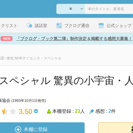
ックリスト
談話室
ブクログ通信
公式ショップ
「ブクログ・ブック第二弾」制作決定＆掲載する感想大募集！
NEW
惑星~進化 NHKサイエンス・スペシャル
Kスペシャル 驚異の小宇宙・人体2
版協会
(1993年10月1日発売)
3.50
本棚登録 :
23
人
感想 :
2
件
本棚に登録