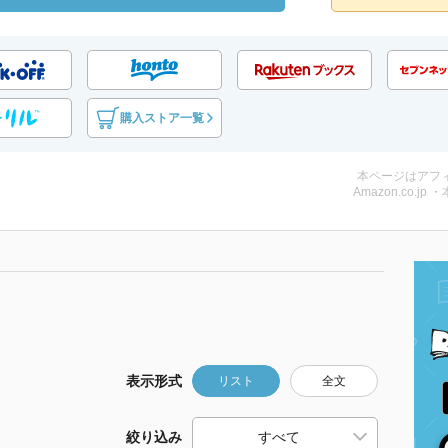
購入ストア一覧
本ページはアフ
Amazon.co.jp 
表示形式
リスト
全文
絞り込み