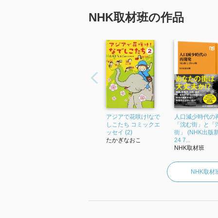
NHK取材班の作品
アジアで花咲け!なで
人口減少時代の
しこたち コミックエ
「沈む街」と「
ッセイ (2)
街」 (NHK出版新
たかぎなおこ
24 7...
NHK取材班
NHK取