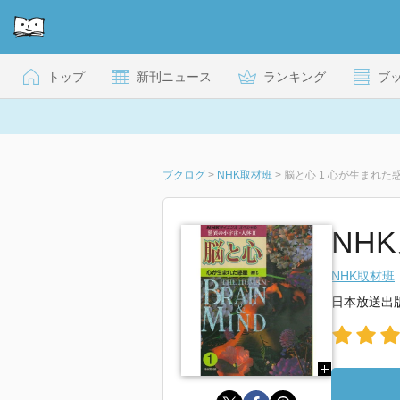
トップ
新刊ニュース
ランキング
ブ
ブクログ
>
NHK取材班
>
脳と心 1 心が生まれた
NH
NHK取材班
日本放送出