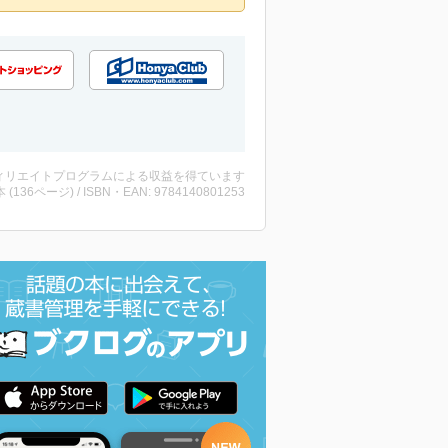
ィリエイトプログラムによる収益を得ています
・本 (136ページ) / ISBN・EAN: 9784140801253