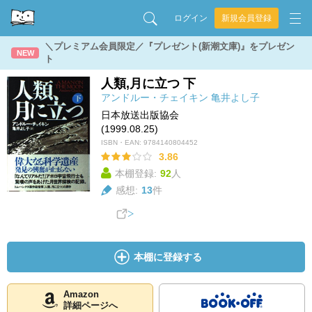
ログイン
新規会員登録
＼プレミアム会員限定／『プレゼント(新潮文庫)』をプレゼン
NEW
ト
人類,月に立つ 下
アンドルー・チェイキン
亀井よし子
日本放送出版協会
(1999.08.25)
ISBN・EAN:
9784140804452
3.86
本棚登録:
92
人
感想:
13
件
本棚に登録する
Amazon
詳細ページへ