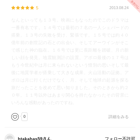
ように思う。これは読むだけでは満足できなくなり、
5
2013.08.24
Amazonプライムで映画「apollo13号」を探さずにはおれな
かった。映画は、本書の内容を忠実に再現されていたよう
なんといっても１３号。映画にもなったのでこのドラマは
に思う。
一番有名です。１４号では最初の７名の一人シェパードの
搭乗。１３号の失敗を受け、緊張です。１５号では約４０
17号では、月へ到達するという目標から、月の正体を追究
億年前の創世記の石との出会い、そしてアーウインがそこ
するという目標へ変わっている。14号～16号と月への到達
で感じた神の臨在。１６号では更に長距離を踏破、月の新
についての技術は安定し、ロケット内での生活環境も向上
しい顔を発見。地震観測計の設置。アポロ最後の１７号は
し、プロジェクトの目標が地質学的な研究へと移行してき
もう今世紀中は月に来られないという惜別の思いそして最
た。
後に地質学者が搭乗して大きな成果。火山活動の証拠。ア
ポロは月に行くだけでなく、月、そして地球の起源を探る
また、それぞれのプロジェクトは次のプロジェクトへの布
旅だったことを改めて思い知りました。そのときから約２
石を打つというスタイルに変わり、例えば17号では15号で
０年。１１号以外はあまり関心を持たなかったその背景に
とられた写真などから、どのポイントの地質を調査するか
いろんな感動があったのですね。
などの目標設定がなされ、調査自体が非常に効率的に進め
0
詳細をみる
られたという感じがする。
月のクレーターは「衝突によってできたもの」か、それと
htakahas59さん
フォロー不許可
も「火山爆発によるもの」か？月の地質を調査することに