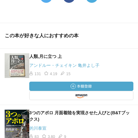
この本が好きな人におすすめの本
人類,月に立つ 上
アンドルー・チェイキン 亀井よし子
131
4.19
15
3つのアポロ 月面着陸を実現させた人びと(B&Tブッ
クス)
的川泰宣
83
3.80
9