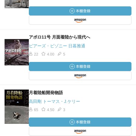
アポロ11号 月面着陸から現代へ
ピアーズ・ビゾニー 日暮雅通
22
4.00
5
月着陸船開発物語
高田剛 トーマス・J.ケリー
65
4.50
3