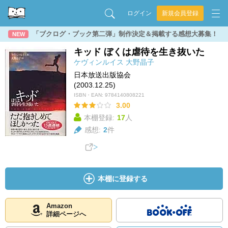
ログイン
新規会員登録
「ブクログ・ブック第二弾」制作決定＆掲載する感想大募集！
NEW
キッド ぼくは虐待を生き抜いた
ケヴィンルイス
大野晶子
日本放送出版協会
(2003.12.25)
ISBN・EAN:
9784140808221
3.00
本棚登録:
17
人
感想:
2
件
本棚に登録する
Amazon
詳細ページへ