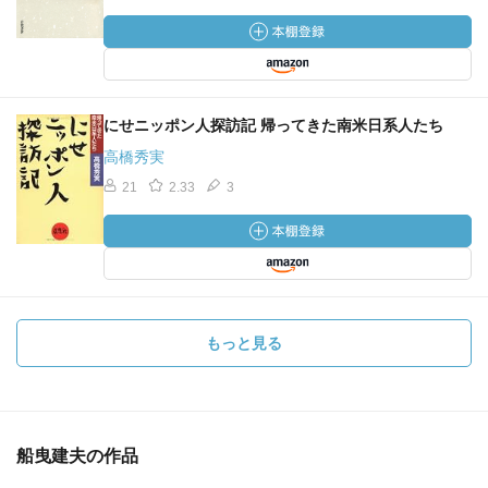
にせニッポン人探訪記 帰ってきた南米日系人たち
高橋秀実
21
2.33
3
もっと見る
船曳建夫の作品