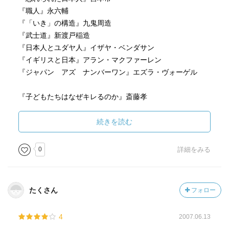
『職人』永六輔
『「いき」の構造』九鬼周造
『武士道』新渡戸稲造
『日本人とユダヤ人』イザヤ・ベンダサン
『イギリスと日本』アラン・マクファーレン
『ジャパン アズ ナンバーワン』エズラ・ヴォーゲル
『子どもたちはなぜキレるのか』斎藤孝
『オリエンタリズム』エドワード・サイード
『宮本武蔵』吉川英治
続きを読む
『文明の生態史観序説』梅棹忠夫
『風土』和辻哲郎
0
詳細をみる
『恥の文化再考』作田啓一
『日本社会の歴史』網野善彦
『新書・江戸時代』大石慎三郎
たくさん
フォロー
『古寺巡礼』和辻哲郎
4
2007.06.13