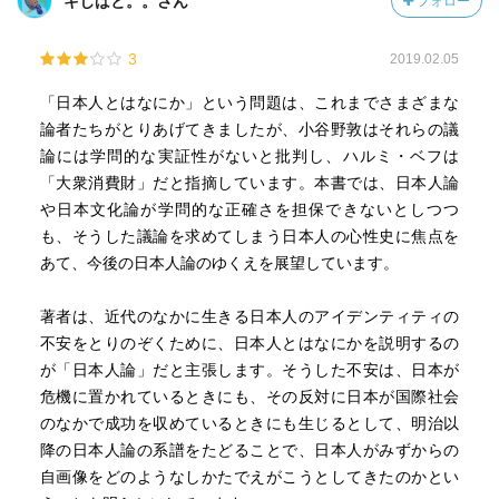
キじばと。。さん
フォロー
3
2019.02.05
「日本人とはなにか」という問題は、これまでさまざまな
論者たちがとりあげてきましたが、小谷野敦はそれらの議
論には学問的な実証性がないと批判し、ハルミ・ベフは
「大衆消費財」だと指摘しています。本書では、日本人論
や日本文化論が学問的な正確さを担保できないとしつつ
も、そうした議論を求めてしまう日本人の心性史に焦点を
あて、今後の日本人論のゆくえを展望しています。
著者は、近代のなかに生きる日本人のアイデンティティの
不安をとりのぞくために、日本人とはなにかを説明するの
が「日本人論」だと主張します。そうした不安は、日本が
危機に置かれているときにも、その反対に日本が国際社会
のなかで成功を収めているときにも生じるとして、明治以
降の日本人論の系譜をたどることで、日本人がみずからの
自画像をどのようなしかたでえがこうとしてきたのかとい