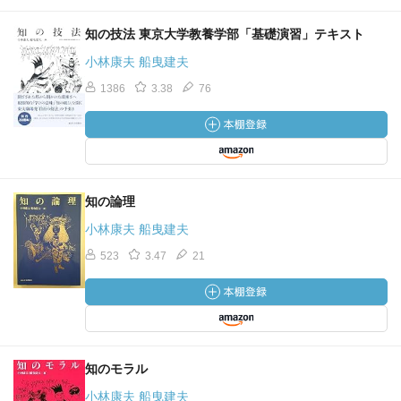
知の技法 東京大学教養学部「基礎演習」テキスト
小林康夫 船曳建夫
1386
3.38
76
知の論理
小林康夫 船曳建夫
523
3.47
21
知のモラル
小林康夫 船曳建夫