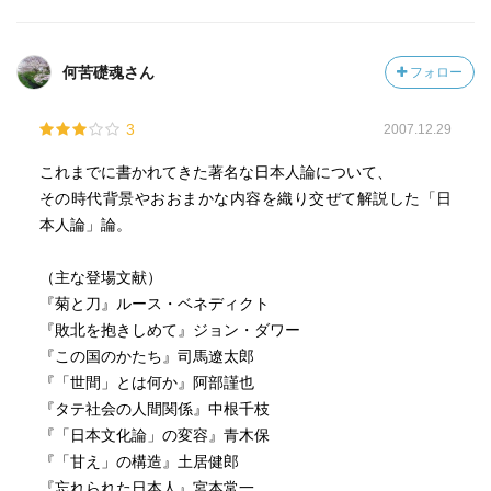
何苦礎魂さん
フォロー
3
2007.12.29
これまでに書かれてきた著名な日本人論について、
その時代背景やおおまかな内容を織り交ぜて解説した「日
本人論」論。
（主な登場文献）
『菊と刀』ルース・ベネディクト
『敗北を抱きしめて』ジョン・ダワー
『この国のかたち』司馬遼太郎
『「世間」とは何か』阿部謹也
『タテ社会の人間関係』中根千枝
『「日本文化論」の変容』青木保
『「甘え」の構造』土居健郎
『忘れられた日本人』宮本常一