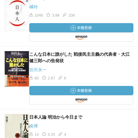
橘玲
1046
3.98
108
こんな日本に誰がした 戦後民主主義の代表者・大江
健三郎への告発状
谷沢永一
60
2.67
6
日本人論 明治から今日まで
南博
14
4.33
4