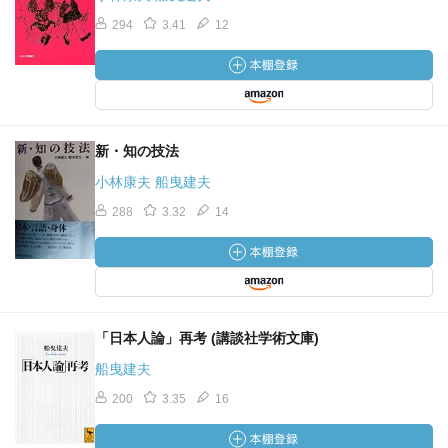
294
3.41
12
新・知の技法
小林康夫 船曳建夫
288
3.32
14
「日本人論」再考 (講談社学術文庫)
船曳建夫
200
3.35
16