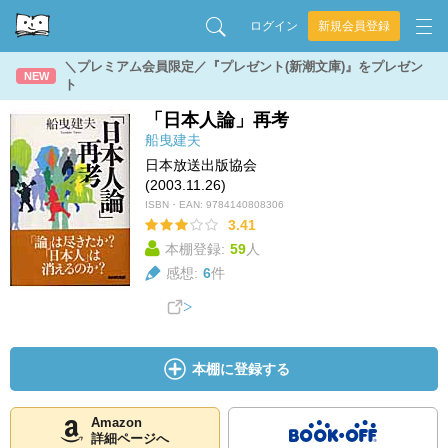
ログイン
新規会員登録
＼プレミアム会員限定／『プレゼント(新潮文庫)』をプレゼン
NEW
ト
「日本人論」再考
船曳建夫
日本放送出版協会
(2003.11.26)
ISBN・EAN:
9784140808306
3.41
本棚登録:
59
人
感想:
6
件
本棚に登録する
Amazon
詳細ページへ