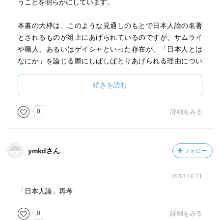
うことを明らかにしています。
本書の大枠は、このような見通しのもとで日本人論の名著
とされるものが俎上にあげられているのですが、サムライ
や職人、あるいはゲイシャといった存在が、「日本人とは
なにか」を論じる際にしばしばとりあげられる理由につい
ての考察など、興味深い指摘があり、おおむねおもしろく
読むことができました。
続きを読む
0
詳細をみる
ymkdさん
フォロー
2018.10.21
「日本人論」再考
0
詳細をみる