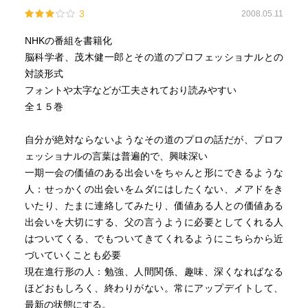
3
2008.05.11
NHKの番組を書籍化
脳科学者、茂木健一郎とその道のプロフェッショナルとの
対談形式
フォントや太字などが工夫されており読みやすい
全１５巻
自分が絶対ならないようなその道のプロの話だが、プロフ
ェッショナルの言葉は普遍的で、興味深い
一期一会の価値のある出会いをちゃんと形にできるような
人：せっかくの出会いをムダにはしたくない、メアドをき
いたり、たまに連絡してみたり、価値ある人との価値ある
出会いを大切にする、父の言うように必要としてくれる人
はついてくる、でもついてきてくれるようにこちらから近
づいていくことも必要
現在進行形の人：勉強、人間関係、趣味、深くなればなる
ほどおもしろく、終わりがない。常にアップデイトして、
最新の状態にする。