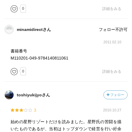
■気になった点
0
詳細をみる
・社長が偉そうにしていては社員の士気は上がらない。
minamidirectさん
フォロー不許可
・競合他社がどう出てくるかわからない中で、成功の確率
を高く
2011.02.10
するには、プロセスを充実させるのが最良の手段です。
書籍番号
M110201-049-9784140811061
・褒められる機会が増えるほど、やる気は出ます。
お金は長期的なモチベーションの維持にはなりえませ
0
詳細をみる
ん。
・失敗したなら反省すればいいし、成功したなら続ければ
toshiyukijyoさん
フォロー
いい。
3
2010.10.27
・正しいコンセプトや戦略よりも、楽しい共感してもらえ
るコンセプト
始めの星野リゾートだけを読みました。星野氏の苦闘を描
の方が大事です。
いたものであるが、当初はトップダウンで経営を行い紆余