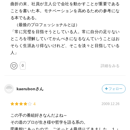
曲折の末、社員が主人公で会社を動かすことが重要である
・失敗した時はそれを共有して反省する必要はあります
ことを書いた本。モチベーションを高めるための参考にな
が、怒る必要
る本でもある。
性は無いと思います。怒りという行為自体、生産的な活
（最後のプロフェッショナルとは）
動につながら
「常に完璧を目指そうとしている人。常に自分の足りない
ない気がしています。
ところを理解していてかんぺきになるなんていうことはお
そらく生涯あり得ないけれど、そこを淡々と目指している
・リーダーに必要なのは、まずはビジョンを明確に示し、
人」
共感を得る事。
0
詳細をみる
==========
・どんなに周りがパニックになっても、リーダーさえ冷静
kaerubonさん
フォロー
でいれば、
最悪の自体には陥りません。
4
2009.12.26
・過去に起きたことをいくら悔やんでも先には進めませ
この手の番組好きなんだよね～
ん。
その道のプロが生き様や哲学を語る系の。
原因が分かれば、同じことをしないですみます。
図書館にあったので、ごそっと４冊借りてきました。１・