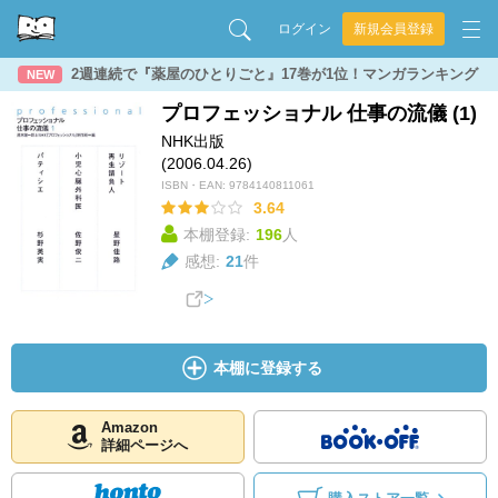
ログイン
新規会員登録
2週連続で『薬屋のひとりごと』17巻が1位！マンガランキング
NEW
プロフェッショナル 仕事の流儀 (1)
NHK出版
(2006.04.26)
ISBN・EAN:
9784140811061
3.64
本棚登録:
196
人
感想:
21
件
本棚に登録する
Amazon
詳細ページへ