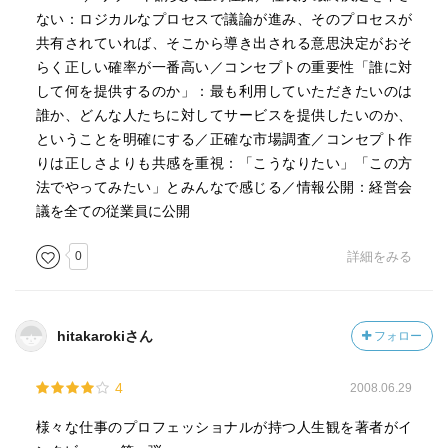
ない：ロジカルなプロセスで議論が進み、そのプロセスが
==========
共有されていれば、そこから導き出される意思決定がおそ
らく正しい確率が一番高い／コンセプトの重要性「誰に対
・当たり前の事が出来たら、美味しいお菓子が作れます。
して何を提供するのか」：最も利用していただきたいのは
誰か、どんな人たちに対してサービスを提供したいのか、
・当たり前のことが一番難しい。
ということを明確にする／正確な市場調査／コンセプト作
りは正しさよりも共感を重視：「こうなりたい」「この方
・自分の名前を店名に使うのは、自分が作ったものの責任
法でやってみたい」とみんなで感じる／情報公開：経営会
は全て
議を全ての従業員に公開
自分が持ちますよという気持ちをお客様に伝えたかっ
た。
0
詳細をみる
・諦めないで自分を高めていきたいな。それがプロだと思
う。
hitakarokiさん
フォロー
4
2008.06.29
様々な仕事のプロフェッショナルが持つ人生観を著者がイ