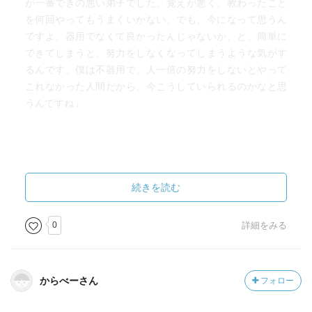
が一番できの悪い弟子でした。覚えが悪く、教わったこと
を何回やってもうまくいかない。でも、今になって思うん
ですよ、器用でなくて良かったんじゃないか、と。簡単に
できてしまうと、努力をしなくなってしまうような気がす
るんです。僕は不器用で、人一倍の努力をしないとやって
これなかった人間だから、今こうしていられるのかなと思
うんですね」
続きを読む
0
詳細をみる
からべーさん
フォロー