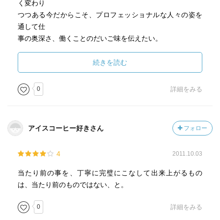
く変わり
つつある今だからこそ、プロフェッショナルな人々の姿を
通して仕
事の奥深さ、働くことのだいご味を伝えたい。
(From amazon)
続きを読む
■感想
0
詳細をみる
TV番組"プロフェッショナル仕事の流儀"の書籍版です。
内容は、TVで放送したものを文書にしたものです。
アイスコーヒー好きさん
フォロー
一流と思われる人達が数多く出演する番組ですが、最近は
あまり
4
2011.10.03
見なくなりました。なんか、あまり面白く感じないんです
よね・・・
当たり前の事を、丁寧に完璧にこなして出来上がるもの
は、当たり前のものではない、と。
で、こういう本を見つけて読んでみたのですが、凄い努力
家の集ま
0
詳細をみる
りでした。