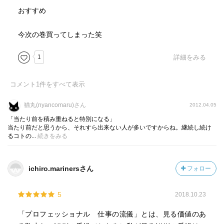
おすすめ
今次の巻買ってしまった笑
1
詳細をみる
コメント
1
件をすべて表示
猫丸(nyancomaru)さん
2012.04.05
「当たり前を積み重ねると特別になる」
当たり前だと思うから、それすら出来ない人が多いですからね。継続し続け
るコトの...
続きをみる
ichiro.marinersさん
フォロー
5
2018.10.23
「プロフェッショナル 仕事の流儀」とは、見る価値のあ