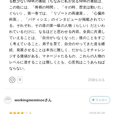
る数少ないNHKの番組（ちなみに私が見るNHKの番組は、
この他には、「将棋の時間」、「その時、歴史は動いた」
ぐらい）。第一巻では、「リゾートの再建屋」、「心臓外
科医」、「パティシエ」のインタビューが掲載されてい
る。それぞれ、その道の第一級の人物（らしい）だといわ
れているだけに、なるほどと思わせる内容。全員に共通し
ていえることは、「自分がいなくなった」後のことをすご
く考えていること。弟子を育て、自分のやってきた道を継
続、発展させることは本当に難しく、だからこそチャレン
ジする価値がある。マネージャたるもの、これらの人物の
レベルに達することは難しくとも、心意気はこうあらねば
ならない。
0
詳細をみる
workingmominocさん
フォロー
4
2018.05.30