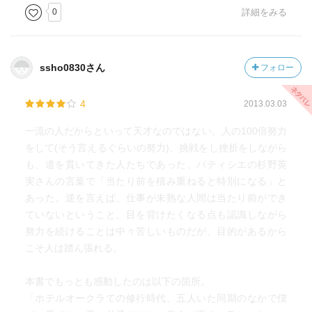
0
詳細をみる
ssho0830さん
フォロー
4
2013.03.03
一流の人だからといって天才なのではない。人の100倍努力
をして(そう言えるぐらいの努力)、挑戦をし挫折をしながら
も、道を貫いてきた人たちであった。パティシエの杉野英
実さんの言葉で「当たり前を積み重ねると特別になる」と
あった。逆を言えば、仕事が未熟な人間は当たり前ができ
ていないということ。目を背けたくなる点も認識しながら
努力を続けることは中々苦しいものだが、目的があるから
こそ人は踏ん張れる。
本書でもっとも感動したのは以下の箇所。
「ホテルオークラての修行時代、五人いた同期のなかで僕