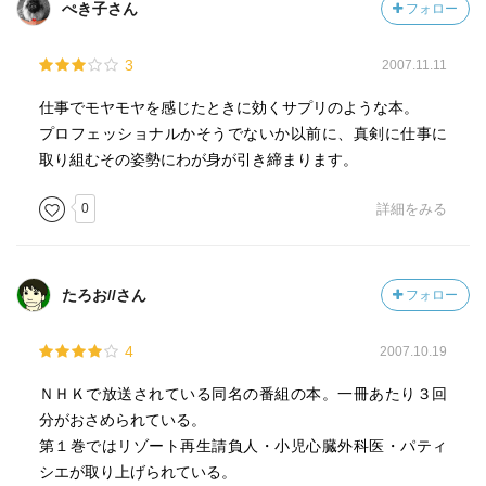
ぺき子さん
フォロー
3
2007.11.11
仕事でモヤモヤを感じたときに効くサプリのような本。
プロフェッショナルかそうでないか以前に、真剣に仕事に
取り組むその姿勢にわが身が引き締まります。
0
詳細をみる
たろお//さん
フォロー
4
2007.10.19
ＮＨＫで放送されている同名の番組の本。一冊あたり３回
分がおさめられている。
第１巻ではリゾート再生請負人・小児心臓外科医・パティ
シエが取り上げられている。