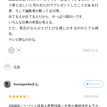
２巻とほしいと言われたのでプレゼントしたことがある11
・患者さんの命と医者のプライドを比較した場合、命の方
巻、そして編集者が載ってる12巻。
が大きい。
出てる人が出てる人だから、やっぱり面白いです。
だけど、その小さなプライドがなかなか捨てられないか
いろんな仕事の本質が見える。
らみんな
ただ、視点がなんかとびとびな感じがするのがとても残
困るのです。そういった場面でプライドを捨てられる人
念。
はいい医者
テレビ的なのかな。
になれるでしょう。
0
詳細をみる
・お金につられてきた人は、金の切れ目は縁の切れ目にな
ります。
広告
・信頼されていると感じたら、若い人は期待に応えようと
努力します。
kusugaokaさん
フォロー
・プロフェッショナルは誇りと責任を持たなければいけま
せん。
5
2009.04.04
誇りだけで、責任を取れない人はダメです。
200805／リゾート請負人星野佳路／社長が最終決定を下さ