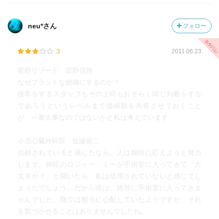
三者三様の考え方で、真逆のことを言っている人もいます
neu*さん
フォロー
が、お互
い成果を出しているので、何が正しいという事は無いのだ
3
2011.06.23
ろうな～
と思います。
星野リゾート 星野佳路
なぜフラットな組織にするのか？
言っている事が真逆でも、全員、責任を背負って努力をし
接客をするスタッフもその上司もおそらく同じ判断をする
て自分を
であろうというレベルまで価値観を共有させておくこと
知って今の地位を築いている点は、同じです。
が、一番大事なのではないかと私は考えています。
それぞれの言葉にいちいち説得力があります。
小児心臓外科医 佐藤俊二
信頼されていると感じたなら、人は期待に応えようと努力
勿論、本人を知らないので人間的に尊敬できるかなんてこ
します。師匠のロジャー・ミーが手術室に入ってきて「大
とは正直
丈夫か？」と聞いたら、私は信用されていないと感じてし
知りませんが、少なくとも職人としての技術と心構えは、
まったでしょう。だから彼は、絶対に手術室に入ってきま
全員、尊
せんでした。陰では相当に心配していたようですが、それ
敬するべきものだと感じました。
を気づかせることはありませんでしたね。