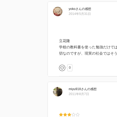
yoko
さん
の感想
2014年5月31日
立花隆
学校の教科書を使った勉強だけで
切なのですが、現実の社会ではそ
0
miyu918
さん
の感想
2011年8月7日