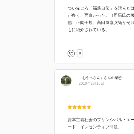
つい先ごろ「福翁自伝」を読んだ
が多く、面白かった。（司馬氏の
他、正岡子規、高田屋嘉兵衛がそ
もに紹介されている。
いずれも非常に興味深く、司馬作
本書は息子に読ませるのにいいか
0
「おやっさん」
さん
の感想
2010年2月15日
資本主義社会のプリンシパル・エ
ード・インセンティブ問題。