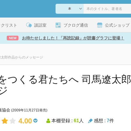
ックリスト
談話室
ブクログ通信
公式ショップ
お待たせしました！「再読記録」が読書グラフに登場！
NEW
遼太郎作品からのメッセージ
をつくる君たちへ 司馬遼太
ジ
版協会
(2009年11月27日発売)
4.00
本棚登録 :
61
人
感想 :
7
件