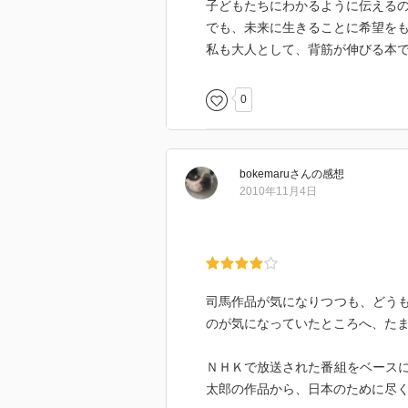
子どもたちにわかるように伝える
でも、未来に生きることに希望を
私も大人として、背筋が伸びる本で
0
bokemaru
さん
の感想
2010年11月4日
司馬作品が気になりつつも、どう
のが気になっていたところへ、た
ＮＨＫで放送された番組をベース
太郎の作品から、日本のために尽