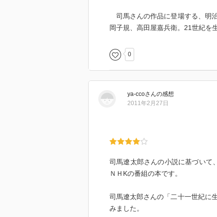
司馬さんの作品に登場する、明治
岡子規、高田屋嘉兵衛。21世紀を
0
ya-cco
さん
の感想
2011年2月27日
司馬遼太郎さんの小説に基づいて
ＮＨKの番組の本です。
司馬遼太郎さんの「二十一世紀に
みました。