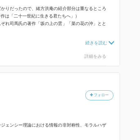
ばかりだったので、緒方洪庵の紹介部分は重なるところ
著作は「二十一世紀に生きる君たちへ」）
れぞれ司馬氏の著作「坂の上の雲」「菜の花の沖」とと
品読んでみようかな、という気になった。
も。
詳細をみる
フォロー
ージェンシー理論における情報の非対称性、モラルハザ