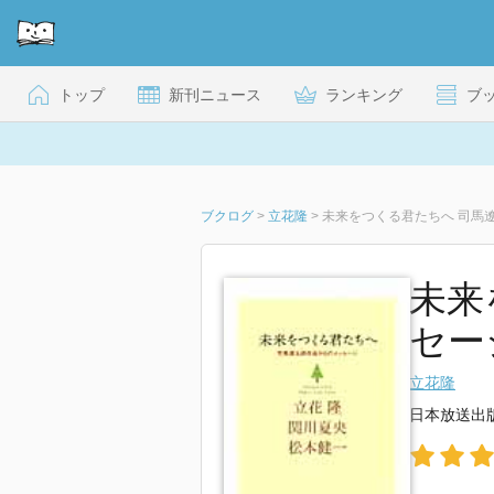
トップ
新刊ニュース
ランキング
ブ
ブクログ
>
立花隆
>
未来をつくる君たちへ 司馬
未来
セー
立花隆
日本放送出