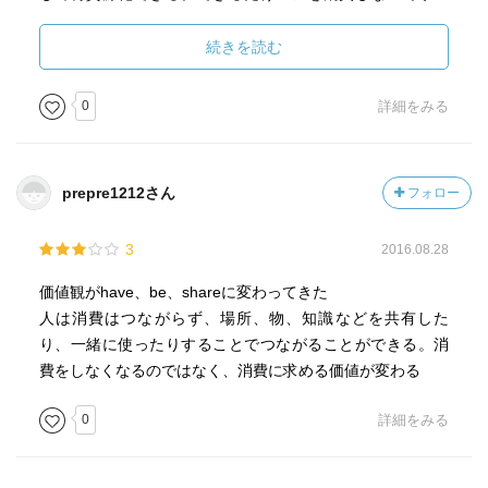
ビスを提供するというもの。
続きを読む
物を売る時代ではなく、サービスを売る時代である事。
0
詳細をみる
買う事に躊躇してしまう物。体験サービスがあれば、買い
たい意識が高まる可能性はある。
prepre1212さん
フォロー
3
2016.08.28
価値観がhave、be、shareに変わってきた
人は消費はつながらず、場所、物、知識などを共有した
り、一緒に使ったりすることでつながることができる。消
費をしなくなるのではなく、消費に求める価値が変わる
0
詳細をみる