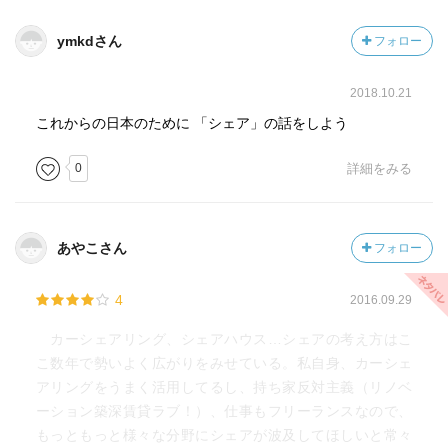
ymkdさん
フォロー
2018.10.21
これからの日本のために 「シェア」の話をしよう
0
詳細をみる
あやこさん
フォロー
4
2016.09.29
カーシェアリング、シェアハウス…シェアの考え方はこ
こ数年で勢いよく広がりをみせている。私自身、カーシェ
アリングをうまく活用してるし、持ち家反対主義（リノベ
ーション築深賃貸ラブ！）、仕事もフリーランスなので、
もっともっと様々な分野にシェアが波及してほしいと常々