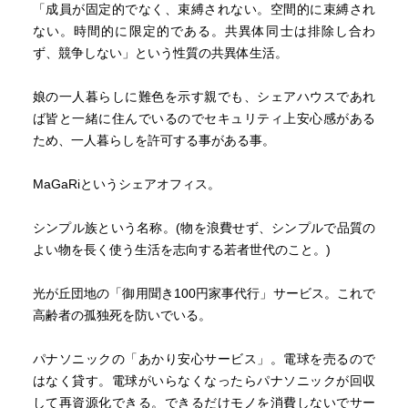
「成員が固定的でなく、束縛されない。空間的に束縛され
ない。時間的に限定的である。共異体同士は排除し合わ
ず、競争しない」という性質の共異体生活。
娘の一人暮らしに難色を示す親でも、シェアハウスであれ
ば皆と一緒に住んでいるのでセキュリティ上安心感がある
ため、一人暮らしを許可する事がある事。
MaGaRiというシェアオフィス。
シンプル族という名称。(物を浪費せず、シンプルで品質の
よい物を長く使う生活を志向する若者世代のこと。)
光が丘団地の「御用聞き100円家事代行」サービス。これで
高齢者の孤独死を防いでいる。
パナソニックの「あかり安心サービス」。電球を売るので
はなく貸す。電球がいらなくなったらパナソニックが回収
して再資源化できる。できるだけモノを消費しないでサー