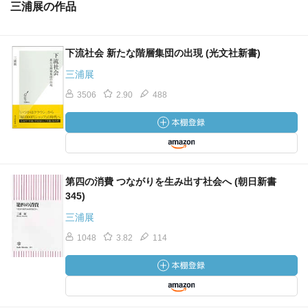
三浦展の作品
下流社会 新たな階層集団の出現 (光文社新書)
三浦展
3506
2.90
488
第四の消費 つながりを生み出す社会へ (朝日新書
345)
三浦展
1048
3.82
114