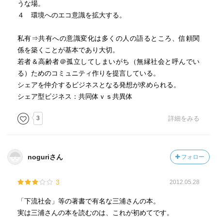
うな場。
４ 環境へのエコ意識を拡大する。
私有⇒共有への意識変化は多くの人の語るところ、信頼関
係を築くことが基本であり大切。
若者＆高齢者＠孤立してしまいがち（無縁社会と呼んでい
る）ためのコミュニティ作りを提言している。
シェアを仲介するビジネスとなる発想が求められる。
シェア型ビジネス：共同体ｖｓ共異体
3
詳細をみる
noguriさん
フォロー
3
2012.05.28
「下流社会」等の著書で有名な三浦さんの本。
実は三浦さんの本を読むのは、これが初めてです。