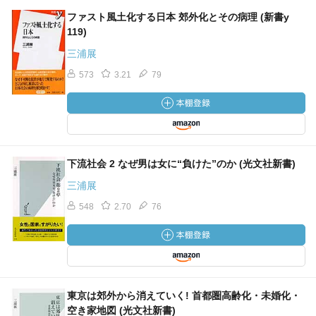
ファスト風土化する日本 郊外化とその病理 (新書y
119)
三浦展
573
3.21
79
下流社会 2 なぜ男は女に“負けた”のか (光文社新書)
三浦展
548
2.70
76
東京は郊外から消えていく! 首都圏高齢化・未婚化・
空き家地図 (光文社新書)