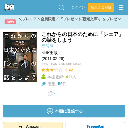
ログイン
新規会員登録
＼プレミアム会員限定／『プレゼント(新潮文庫)』をプレゼン
NEW
ト
これからの日本のために「シェア」
の話をしよう
三浦展
NHK出版
(2011.02.26)
ISBN・EAN:
9784140814628
3.42
本棚登録:
411
人
感想:
59
件
本棚に登録する
Amazon