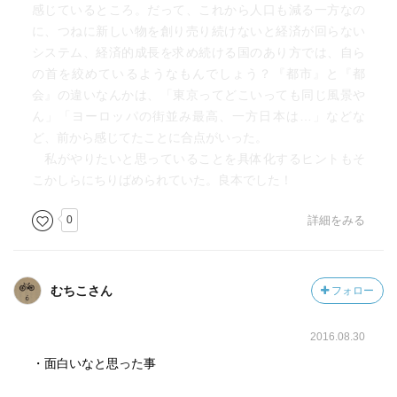
感じているところ。だって、これから人口も減る一方なの
に、つねに新しい物を創り売り続けないと経済が回らない
システム、経済的成長を求め続ける国のあり方では、自ら
の首を絞めているようなもんでしょう？『都市』と『都
会』の違いなんかは、「東京ってどこいっても同じ風景や
ん」「ヨーロッパの街並み最高、一方日本は…」などな
ど、前から感じてたことに合点がいった。
私がやりたいと思っていることを具体化するヒントもそ
こかしらにちりばめられていた。良本でした！
0
詳細をみる
むちこさん
フォロー
2016.08.30
・面白いなと思った事