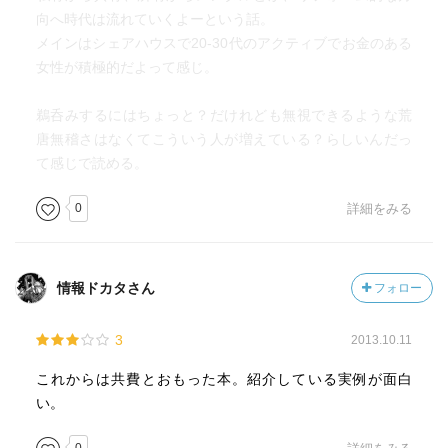
向へ時代は流れていくよーという話。
メインはシェアハウスで20-30代のアクティブでお金のある
女性が積極的だよって感じ。
鵜呑みするにはちょっと？だけれども無視できるような荒
唐無稽さはなくてこういう人が増えている？らしいんだっ
て感じで読める。
0
詳細をみる
情報ドカタさん
フォロー
3
2013.10.11
これからは共費とおもった本。紹介している実例が面白
い。