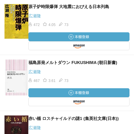
原子炉時限爆弾 大地震におびえる日本列島
広瀬隆
472
4.05
73
福島原発メルトダウン FUKUSHIMA (朝日新書)
広瀬隆
467
3.61
73
赤い楯 ロスチャイルドの謎1 (集英社文庫(日本))
広瀬隆