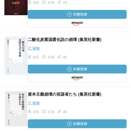
433
3.59
24
二酸化炭素温暖化説の崩壊 (集英社新書)
広瀬隆
425
3.56
45
資本主義崩壊の首謀者たち (集英社新書)
広瀬隆
376
3.38
49