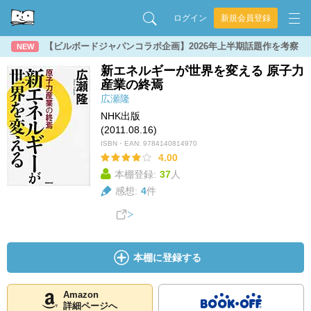
ログイン
新規会員登録
【ビルボードジャパンコラボ企画】2026年上半期話題作を考察
NEW
新エネルギーが世界を変える 原子力
産業の終焉
広瀬隆
NHK出版
(2011.08.16)
ISBN・EAN:
9784140814970
4.00
本棚登録:
37
人
感想:
4
件
本棚に登録する
Amazon
詳細ページへ