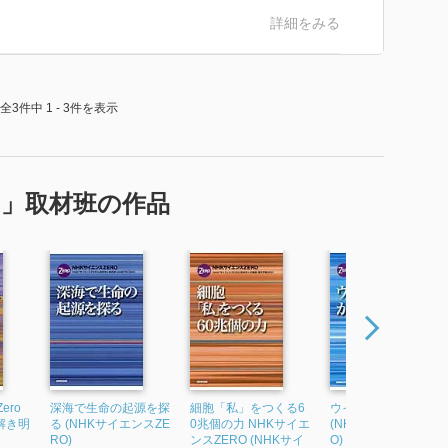
詳細をみる
全3件中 1 - 3件を表示
O」取材班の作品
ero
深海で生命の起源を探
細胞「私」をつくる6
ウイルスでがん消滅
解き明
る (NHKサイエンスZE
0兆個の力 NHKサイエ
(NHKサイエンスZER
RO)
ンスZERO (NHKサイ
O)