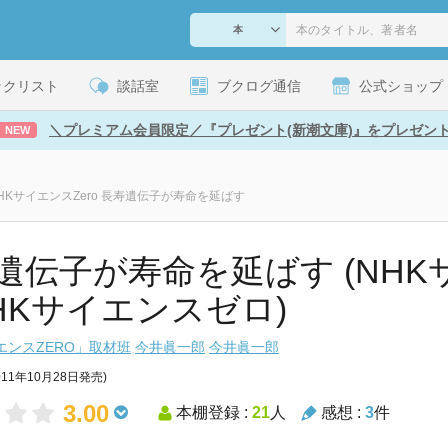
ックリスト
談話室
ブクログ通信
公式ショップ
＼プレミアム会員限定／『プレゼント(新潮文庫)』をプレゼン
NEW
HKサイエンスZero 長寿遺伝子が寿命を延ばす
遺伝子が寿命を延ばす (NHK
NHKサイエンスゼロ)
エンスZERO」取材班
今井眞一郎
今井眞一郎
011年10月28日発売)
3.00
本棚登録 :
21
人
感想 :
3
件