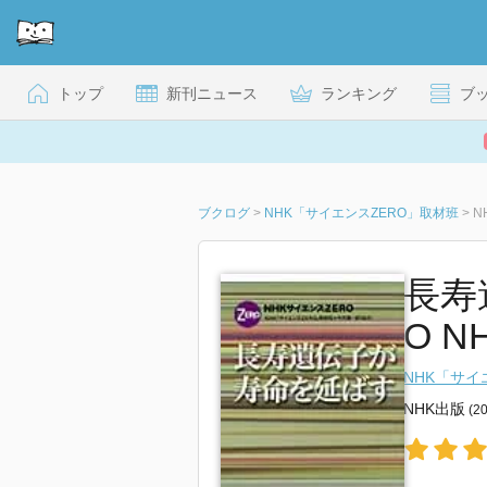
トップ
新刊ニュース
ランキング
ブ
ブクログ
>
NHK「サイエンスZERO」取材班
>
N
長寿
O 
NHK「サイ
NHK出版
(2