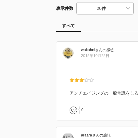
表示件数
すべて
wakahoi
さん
の感想
2015年10月25日
アンチエイジングの一般常識をし
0
araara
さん
の感想