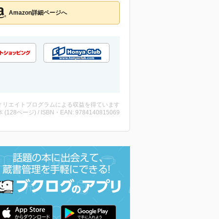
Amazon詳細ページへ
ィリエイトプログラムによる収益を得ています
・本 (128ページ) / ISBN・EAN: 9784140815069