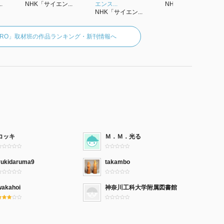
.
NHK「サイエン...
エンス...
NHK「サイエン...
NHK「サイエン...
ERO」取材班の作品ランキング・新刊情報へ
コッキ
Ｍ．Ｍ．光る
yukidaruma9
takambo
wakahoi
神奈川工科大学附属図書館