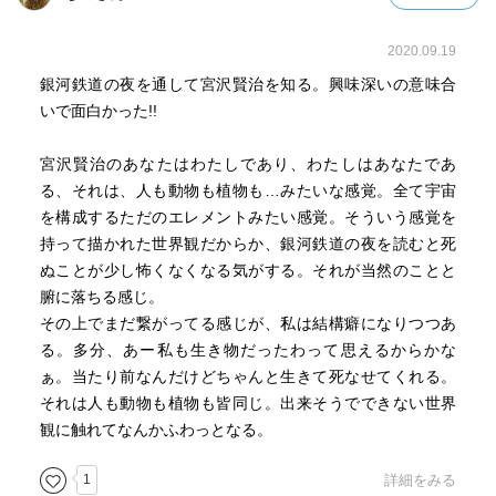
方が同時に相互的・相関的に実現している、というのが宮
アンデルセン、ディズニーの擬人化は、人間を動物に置き
沢賢治の実感なのだと思います。」
2020.09.19
換えて、人間
だとしたらこうして私が本書を読みながら「ほんとうの
の代わりに描いており、人間が高い位置から動物を見てい
銀河鉄道の夜を通して宮沢賢治を知る。興味深いの意味合
幸」について思い巡らせている行為も、上記における「過
る〜賢治の場合、人間も動物も木々もすべて同列であると
いで面白かった!!
程そのもの」に他ならない訳で、本書を読みながら心が満
した上で擬人化している
たされていくのを感じた。
宮沢賢治のあなたはわたしであり、わたしはあなたであ
る、それは、人も動物も植物も…みたいな感覚。全て宇宙
100分de名著ならではの資料が嬉しかった。
「農民芸術概論綱要」の序論に賢治の思想が集約されてい
を構成するただのエレメントみたい感覚。そういう感覚を
①賢治が生きた時代の花巻
る
持って描かれた世界観だからか、銀河鉄道の夜を読むと死
②宮沢家系図
＊世界がぜんたい幸福にならないうちは個人の幸福はあり
ぬことが少し怖くなくなる気がする。それが当然のことと
③銀河鉄道の路線図
得ない
腑に落ちる感じ。
④賢治とトシの年表
＊正しく強く生きるとは銀河系を自らの中に意識して、こ
その上でまだ繋がってる感じが、私は結構癖になりつつあ
⑤賢治のフィールドと題した地図
れに応じて行くことである
る。多分、あー私も生き物だったわって思えるからかな
⑥『銀河鉄道の夜』の推敲過程
ぁ。当たり前なんだけどちゃんと生きて死なせてくれる。
⑦『農民芸術概論綱要』序論
それは人も動物も植物も皆同じ。出来そうでできない世界
これらを読む(あるいは見る)ことが出来たことも収穫であ
「銀河鉄道の夜」
観に触れてなんかふわっとなる。
り、作品をより深く味わうことが出来た。
＊賢治が最愛の妹トシが亡くなったことをきっかけに書い
1
詳細をみる
た作品