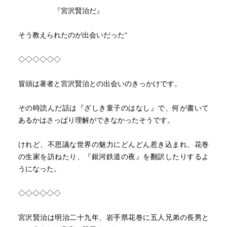
常に自分だけではなくみんなの幸を願っていれば、死んで
『宮沢賢治だ』
も輪廻でまたうまれかわり今よりよいところにいける。
悲しいときこそみんなの幸せをおもいやることが善であり
そう教えられたのが出会いだった“
それは悲しみを乗り越える力になる。
タイタニックの青年。さそり座のエピソード。
◇◇◇◇◇◇
トシがなくなったあと１年、サハリンに旅にでる。そして
気持ちの整理をつけて永訣の朝をかいた。その度のなかで
冒頭は著者と宮沢賢治との出会いのきっかけです。
自分自身の気持ちに整理をつけた。
ジョバンニは賢治の分身でカンパネルラはトシの死のメタ
その時読んだ話は『ざしき童子のはなし』で、何が書いて
ファー。
あるかはさっぱり理解ができなかったそうです。
トシはカンパネルラのメタファーなので、人を救うために
自らの命を投げ出して死んだ。
けれど、不思議な世界の魅力にどんどん惹き込まれ、花巻
その魂をジョバンニ（賢治）はうけとったところで目がさ
の生家を訪ねたり、『銀河鉄道の夜』を翻訳したりするよ
める。「僕はもうあのさそりのようにほんとうにみんなの
うになった。
幸のためならば僕のからだなんか百ぺん焼いても構わな
い」
◇◇◇◇◇◇
喪失の悲しみをどうのりこえるのか？ジョバンニの父親の
宮沢賢治は明治二十九年、岩手県花巻に五人兄弟の長男と