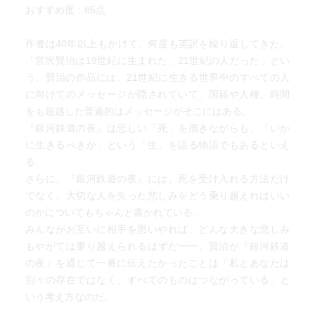
おすすめ度：85点
賢治は、自分（人間）という存在は、自然界を形づくって
いる分子のひとつ
作者は40年以上もかけて、何度も英訳を繰り返してきた。
「宮沢賢治は19世紀に生まれた、21世紀の人だった」とい
森羅万象のつながりを表現するものとして、仏教では「イ
う。賢治の作品には、21世紀に生きる世界中のすべての人
ンドラの網」
に向けてのメッセージが隠されていて、国籍や人種、時間
をも超越した普遍的はメッセージがそこにはある。
人間はもともと先天的に「誰かを助けたい、救いたい」
『銀河鉄道の夜』は悲しい「死」を描きながらも、「いか
に生きるべきか」という「生」を語る物語でもあるといえ
私たちが今、賢治のメッセージから本当に学ぶべきこと
る。
は、「自然と人間とのつながり」だと思います。
さらに、『銀河鉄道の夜』には、死を受け入れる方法だけ
人間のために自然を守ろう」と言っているのではないとい
でなく、大切な人を失った悲しみをどう乗り越えればいい
うことです。「人間も動物も、虫も山も、川も岩も、すべ
のかについてもちゃんと書かれている。
てのものが並列関係にある」というのが彼の考え方です。
みんながお互いに相手を思いやれば、どんな大きな悲しみ
もやがては乗り越えられるはずだ━━。賢治が『銀河鉄道
宮沢賢治は二十一世紀の作家だといつも言っています。
の夜』を通じて一番に伝えたかったことは「私とあなたは
「十九世紀に生まれた、二十一世紀の人だった」
別々の存在ではなく、すべてのものはつながっている」と
いう考え方なのだ。