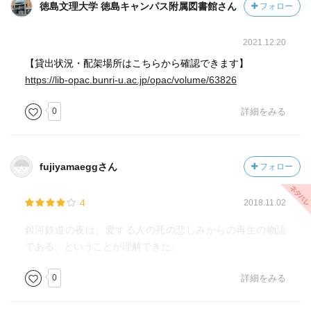
徳島文理大学 徳島キャンパス附属図書館さん
フォロー
自然の一部である。自然を汚すとは人間をよごすことだ。
ディズニは動物や木を擬人化して愛すべきキャラにするけ
◇◇◇◇◇◇
ど、考えてることの中身は人間と同じに描かれる。人間は
2021.12.20
一段、高いところにいる存在。
銀河鉄道の夜は宮沢賢治が二十八歳の時に書かれたもの。
【貸出状況・配架場所はこちらから確認できます】
宮沢は人間も動物も虫も同じれべるとして描く。
https://lib-opac.bunri-u.ac.jp/opac/volume/63826
小学生ジョバンニは貧しくアルバイトをし、収監された父
人間は因果交流電燈の青い照明です（ひかりはたもち、そ
のことでいじめられていた。
0
詳細をみる
の電灯はうしなわれ）＝肉体（電灯）がしんでも光はのこ
る
しかし裕福な家庭のカンパネルラは、優しく友情を育む。
fujiyamaeggさん
フォロー
人間にとって善いおこないとはなにか？輪廻の世界でもっ
ある日祭りに出かける途中のカンパネルラたちクラスメイ
とよい場所にうまれかわるためには何をすべきなのか？が
トを見、バイト途中のジョバンニは疎外感に丘でひとり過
4
2018.11.02
描かれてる。
ごした。
銀河鉄道の夜は、愛する人の死の悲しみからの再生の物語
インドラの網。森羅万象のつながりを表現する仏教用語。
するといつの間にか、銀河を走る汽車に乗り込んでいた。
である、ということが理解できた。
インドラとは帝釈天。帝釈天の宮殿にかかってる網をイン
ドラの網という。網の結び目に宝珠がある。その宝珠はほ
◇◇◇◇◇◇
0
詳細をみる
かの宝珠をうつしだし無限につづく。ひとつの宝珠がこわ
れるとすべてがこわれる。いかなるものも自分だけで存在
ジョバンニは切符を買った覚えがない。