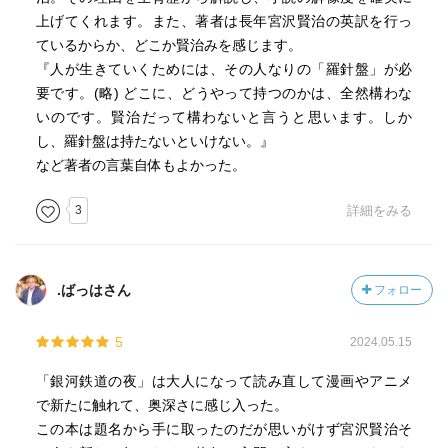
上げてくれます。また、著者は長年宮沢賢治の英訳を行っ
著者はこの台詞を、トシを失った賢治の言葉として捉えて
ているからか、どこか賢治みを感じます。
いる。
『人が生きていくためには、その人なりの「羅針盤」が必
"トシの魂と一緒に、どこまでも、自分が正しいと思う道を
要です。(略) どこに、どうやって持つのかは、全然構わな
歩んでいこう"
いのです。賢治だって構わないと言うと思います。しか
そして著者は、カンパネルラが助けたのがジョバンニを苛
し、羅針盤は持たないといけない。』
めるザネリであったことにも触れている。
など著者の言葉自体もよかった。
「好き嫌い、善悪に関係なく、すべての人に分け隔てなく
愛と慈愛を注ぐことこそ、本当の正しい生き方であるーー
3
詳細をみる
ー。…………賢治はそう言いたかったのでしょう。」
著者は、賢治の自然との関わり方についても触れている。
「……自ら野や山に分け入って能動的に自然と関わろうと
.ばっはさん
フォロー
している。そして自分の目で見て、肌で感じた自然を、ま
るで手帳に書き留めるように作品に描き出しています。」
5
2024.05.15
「賢治は、自分(人間)という存在は、自然界を形づくってい
「銀河鉄道の夜」は大人になって読み直して漫画やアニメ
る分子のひとつであり、宇宙をも含めたこの世の森羅万象
で新たに触れて、奥深さに感じ入った。
は、自分と常に一心同体であると考えていました。」
この本は題名から手に取ったのだが思いがけず宮沢賢治そ
ああ、その通りだと思った。