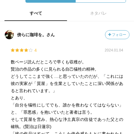
すべて
ネタバレ
傍らに珈琲を。さん
フォロー
4
2024.01.04
数ページ読んだところで早くも収穫が。
賢治の作品の多くに見られる自己犠牲の精神。
どうしてここまで強く…と思っていたのだが、「これには
彼の実家が「質屋」を生業としていたことに深い関係があ
ると言われています。」
とあり、
「自分を犠牲にしてでも、誰かを救わなくてはならない」
と、「罪悪感」を抱いていたと著者は言う。
そして質屋を営み、熱心な浄土真宗の信徒であった父との
確執。(賢治は日蓮宗)
「彼の作品はすべて、こうした使命感をもとに書かれたも