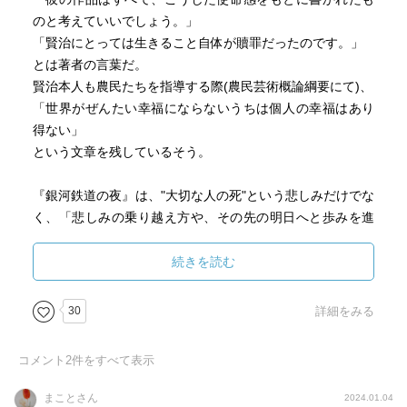
のと考えていいでしょう。」
「賢治にとっては生きること自体が贖罪だったのです。」
とは著者の言葉だ。
賢治本人も農民たちを指導する際(農民芸術概論綱要にて)、
「世界がぜんたい幸福にならないうちは個人の幸福はあり
得ない」
という文章を残しているそう。
『銀河鉄道の夜』は、"大切な人の死"という悲しみだけでな
く、「悲しみの乗り越え方や、その先の明日へと歩みを進
めるためのヒントが書かれている」と著者は述べている。
著者の、
続きを読む
「だから悲しみに飲み込まれてしまわないための舞台とし
て、賢治が宇宙を選んだ気持ちが僕にはなんとなく分かる
30
詳細をみる
のです。」
との言葉が印象的だった。
コメント
2
件をすべて表示
ここで本書は『永訣の朝』にも触れているが、私が受けた
まことさん
2024.01.04