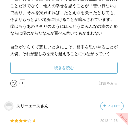
ことだけでなく、他人の幸せを思うことが「善い行ない」
「あとがき」もいいこと言っている
であり、それを実践すれば、たとえ命を失ったとしても、
今よりもっとよい場所に行けることが暗示されています。
人が生きていくためには、その人なりの羅針盤が必要であ
僕はもうあのさそりのようにほんとうにみんなの幸のため
ることを、宮沢賢治は作品の中で暗示している
ならば僕のからだなんか百ぺん灼いてもかまわない
＊羅針盤は、すべての人が持ち得るもの〜みんなが正しい
と言っているから正しいとかではなく、自分の羅針盤が指
自分がつらくて悲しいときにこそ、相手を思いやることが
し示す方角を定めることが必要
大切。それが悲しみを乗り越えることにつながっていく
＊「雨にも負けず」の「よく見聞きしわかり」がこの詩の
軸
「私はなぜこの世に生まれたのか。いったい何のために生
続きを読む
まれたのか」という問題
賢治がつくる物語は、他者をおとしめない、勧善懲悪の悪
1
詳細をみる
循環を断ち切ることにより、新たな幸せの意味を見出す
すべて「私はあなたであり、あなたは私である」。私はあ
なたであり、あなたは私であり、すべての人はつながって
いる」。
スリーエースさん
フォロー
賢治にとって、自然は「ライフブラッド」（生きるために
4
2013.11.16
は、なくてはならないもの）