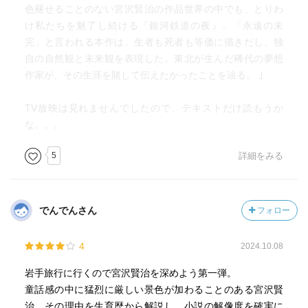
色褪せることのない宮沢賢治の作品世界の中でも、とりわ
約２年ほど経ったのちに執筆を開始しているので、
け私たちを魅了し続ける『銀河鉄道の夜』。「永遠の未
賢治がトシの死を乗り越えながら感じたことを、ジョバン
完」と言われる本作は、生者も死者も等価に描きだし、独
ニになぞらせているのだろう。
自の自然観と未来観を表現した。東北が生んだ稀代の夢想
ジョバンニはある意味、賢治の分身だ。
作家が、その生涯を賭して伝えたかったことを辿る。 ｣
パーソナルな悲しみであったトシの死は『銀河鉄道の夜』
という作品に昇華され、大切な人を失った悲しみとして全
TV放映は見れませんでしたので、テキストだけ読もうか
人類が共有できる感情となった。
な。。。
『銀河鉄道の夜』は、死をどのように受け入れたら良い
5
詳細をみる
か、どのように生きるべきか、宗教的な教えを含みながら
説いている。
本書でも「善い行ないとは何か」という視点で、「…自分
は助からずとも、預かった子供たちだけでもなんとか救い
でんでんさん
フォロー
たい」という沈没事故に遭遇した青年の言葉や、少女が語
る蠍座誕生のエピソードなどをあげている。
4
2024.10.08
そしてジョバンニの台詞だ。
岩手旅行に行くので宮沢賢治を深めよう第一弾。
「どこまでもどこまでも一緒に行こう。僕はもうあのさそ
童話感の中に猛烈に厳しい景色が加わることのある宮沢賢
りのようにほんとうにみんなの幸のためならば僕のからだ
治。その理由を生育歴から解説し、小説の解像度を確実に
なんか百ぺんやいてもかまわない」