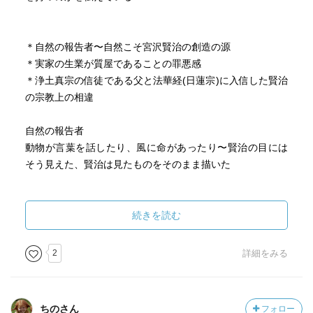
掛かってくる」
著者は、賢治の真似はできないが、そこで「自分は無力
＊自然の報告者〜自然こそ宮沢賢治の創造の源
だ」と諦めずに、世界を自分なりに捉え、自分にできるこ
＊実家の生業が質屋であることの罪悪感
とは何かと問い、行動に移していくことこそが、賢治から
＊浄土真宗の信徒である父と法華経(日蓮宗)に入信した賢治
のメッセージではないかと結ぶ。
の宗教上の相違
巻末には100分de名著の番組内での対話(著者のロジャー・
自然の報告者
パルバースさん✕京都大学こころの未来研究センター教授で
動物が言葉を話したり、風に命があったり〜賢治の目には
ある鎌田東二さん)が収められていた。
そう見えた、賢治は見たものをそのまま描いた
鎌田さんのお話で印象的だった箇所は、
「「なにがしあわせかわからないです」という台詞があり
わたくしと言う現象
ますね。「ほんとうの幸い」というのは、宮沢賢治のほか
＊人間も自然の一部である
続きを読む
の作品にもありますが、それを求めていく過程に答えがあ
＊自分は、自然界を形づくる分子の一つであり〜宇宙を含
る、ということだと思います。」
めた森羅万象は、自分と一心同体である
2
詳細をみる
「過程そのものが、幸せの答えでもある。だから、幸せと
＊人間のために自然を守ろうではなく、人間も動物も川も
は何か、という「問いかけ」の先に「答え」があって、そ
並列である
れをつかむのではなく、「問いかけ」ていくその行為自体
ちのさん
フォロー
の中に答えが存在している、「問いかけ」と「答え」の両