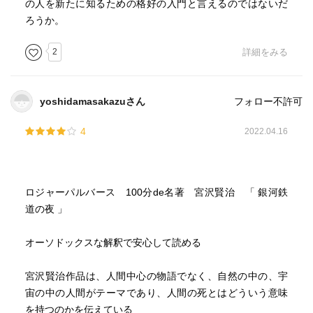
の人を新たに知るための格好の入門と言えるのではないだ
本書でも触れていたが、『春と修羅』の冒頭、
ろうか。
「わたくしといふ現象は
仮定された有機交流電燈の
2
詳細をみる
ひとつの青い照明です
(あらゆる透明な幽霊の複合体)」
に如実に現れている。
yoshidamasakazuさん
フォロー不許可
そして、
「(ひかりはたもち その電燈は失はれ)」
4
2022.04.16
この一文を著者は、
「電燈(肉体)は滅びても、ひかり(魂)は残ることを表してい
るといわれています。」
と解説する。
ロジャーパルバース 100分de名著 宮沢賢治 「 銀河鉄
なるほど。
道の夜 」
『春と修羅』に強く心惹かれてコピーして持ち歩いている
が、ぼんやりと理解したつもりになっていた事柄を、改め
オーソドックスな解釈で安心して読める
てしっかり掴んだ気がした。
「人間は自然の分子のひとつであり、すべての分子は時間
宮沢賢治作品は、人間中心の物語でなく、自然の中の、宇
軸を超えて、永遠に互いにつながっている。だから、自分
宙の中の人間がテーマであり、人間の死とはどういう意味
の行ないはすべてが巡りめぐって、いつか自分の身に降り
を持つのかを伝えている