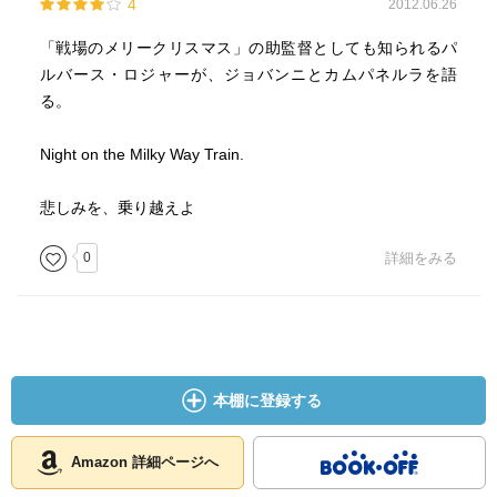
4
2012.06.26
生前は注目されていなかったことなど、初めて知ることが
ほんとうのさいわいは、一生懸命、人に幸せにすること。
多かったです。
「戦場のメリークリスマス」の助監督としても知られるパ
自分を犠牲にしてでも一生懸命やる。そのプロセスが自分
ルバース・ロジャーが、ジョバンニとカムパネルラを語
を幸せにする。
でも有名じゃないから＝編集者がつかなかったからこそ、
る。
彼の日本語、表現は直されずオリジナルとして後世にのこ
自分の内側に銀河を意識していいきていく。（すべてと一
ったことなども知りました。
Night on the Milky Way Train.
体化する）
◇◇◇◇◇◇
悲しみを、乗り越えよ
STRONG IN THE RAIN （あめにもまけずの英語版、出版
されてる）
小さい頃に影絵で見た、切なく美しい記憶の根幹は『命の
0
詳細をみる
想像力』にあったのだなとあらためて感じることができた1
人がいきていくにはその人なりの羅針盤が必要だ。
冊でした。
実践の前に、よくみききしわかり、をやること。そうしな
そして、『一番美しい日本語』といわれた宮沢賢治の作品
いと何をしていいかわからなくなる。
をあらためて原文で読んでみたいと思いました。
本棚に登録する
誰かを幸せにするとき何をすればいいか？お金をあげれば
Amazon 詳細ページへ
いいか？無限に欲しがる。ザネリのケースでは、カンパネ
ラは自らを犠牲にした。ザネリは衝撃を受け誰かを助ける