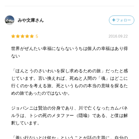
＊死をテーマとし、それを乗り越える希望の物語
今年の読み始めは100分de名著となりました。
＊ジョバンニ＝賢治、カムパネルラ＝トシ
ブクログを始めて皆さんのレビューを拝読し、自分なりに
＊カムパネルラは自分を犠牲にして友達を助けたのだか
みや文庫さん
フォロー
より深く掘り下げたい、沢山の作品と出会いたい、という
ら、輪廻の世界でよりいい場所にいけるはず、ということ
気持ちは強まる一方です。
が、ジョバンニに分かったから死を受け止めることができ
5
2016.09.22
今年も、皆さんのレビューから色々な事を吸収していきた
た
いと思います。
世界がぜんたい幸福にならないうちは個人の幸福はあり得
マイペースな私ですが、どうぞ宜しくお願いします♪
カムパネルラ「誰だって、ほんとうにいいことをしたら、
ない
いちばん幸いなんだね」自己犠牲がほんとうにいいことを
意味している
「ほんとうのさいわいを探し求めるための旅」だったと感
じています。言い換えれば、死ぬと人間の「魂」はどこに
行くのかを考える旅、死というものの本当の意味を探るた
私はあなたであり、あなたは私である
めの旅であったのではないか。
雨にも負けず 「行って看病してやり〜」の「行って」
ジョバンニは賢治の分身であり、川で亡くなったカムパネ
は、賢治の生涯を象徴する言葉〜他人の悲しみや苦しみ
ルラは、トシの死のメタファー（隠喩）である、と僕は解
を〜一人ひとりと向き合って、その人の悲しみを聞くとい
釈しています。
う意味
「善い行ないとは何か」ということが話の主題に。自分の