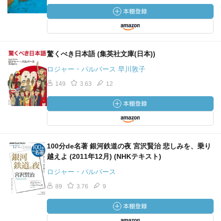
驚くべき日本語 (集英社文庫(日本))
ロジャー・パルバース 早川敦子
149
3.63
12
100分de名著 銀河鉄道の夜 宮沢賢治 悲しみを、乗り
越えよ (2011年12月) (NHKテキスト)
ロジャー・パルバース
89
3.76
9