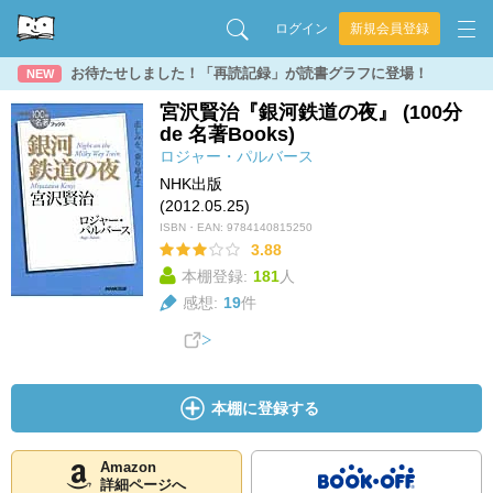
ログイン
新規会員登録
お待たせしました！「再読記録」が読書グラフに登場！
NEW
宮沢賢治『銀河鉄道の夜』 (100分
de 名著Books)
ロジャー・パルバース
NHK出版
(2012.05.25)
ISBN・EAN:
9784140815250
3.88
本棚登録:
181
人
感想:
19
件
本棚に登録する
Amazon
詳細ページへ