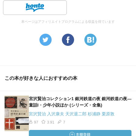
だろう。おれはあんなに意地悪だったのに自らを犠牲にし
てたすけてくれた、誰かを今度はたすけように。
続・銀河鉄道の旅があるとしたらその主人公はザネリにな
本ページはアフィリエイトプログラムによる収益を得ています
る。
賢治はものの名前にすごくこだわる。ものの名前をしるこ
とはその対象を自分の意識にとりこむことになる。動植物
だけでなく石とかにも名前をこだわる。
この本が好きな人におすすめの本
「ぼくはきっとできるとおもうふ。なぜならぼくらがそれ
宮沢賢治コレクション1 銀河鉄道の夜 銀河鉄道の夜―
をいまかんがへているのだから」（ポラーの広場）
童話I・少年小説ほか (シリーズ・全集)
宮沢賢治 入沢康夫 天沢退二郎 杉浦静 栗原敦
97
3.91
7