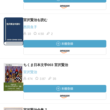
宮沢賢治を読む
西田良子
10
4.50
2
ちくま日本文学003 宮沢賢治
宮沢賢治
474
3.87
35
宮沢賢治全集 7