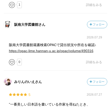
1
詳細をみる
銀河鉄道の夜
宮沢賢治の作品の底辺にあるもの？
それは贖罪意識。そして罪を過剰に意識して、なにがなん
阪南大学図書館さん
フォロー
でも身をすててでもやらねばとおもう実践の人。
実家が質屋だったことに由来する。
2026.07.29
彼だけが贖罪するのではなく、みんなを救いたいと考え
た。その表現方法が作品。
阪南大学図書館蔵書検索OPACで貸出状況や所在を確認↓
「世界がぜんたい幸福にならないうちは個人の幸福はあり
https://opac-lime.hannan-u.ac.jp/opac/volume/490316
えない」（農民芸術概論綱要）
0
詳細をみる
思い込みのはげしいおせっかいなやつだな、、、と思われ
ていたかもしれない。
銀河鉄道の夜は最愛の人をうしなった人のお話。
みりんのいえさん
フォロー
トシの死後にかかれた。その死が題材だろう（永訣の朝よ
同様）
5
2026.07.27
最愛の人を失うという最大の不幸に対してどうすればいい
のか？どうすればのりこえれるのか？のヒントがある。
”一番美しい日本語を書いている作家を尋ねたとき、
死は人生の終焉ではなく輪廻の一段階にすぎない。