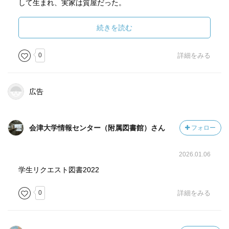
シーン。一番かなしいはずなのに、「もういいです、あき
して生まれ、実家は質屋だった。
らめましょう」とかたり、ジョバンニに、お父さんがかえ
ってくるよと言葉をかける。ほんとに辛いときこそ相手を
裕福な家庭で、いわば特権階級的な職業に『自分を犠牲に
続きを読む
おもいやること。
してでも、誰かを救わなくてはならない』という罪悪感的
強迫観念を抱えて生きるようになる。
0
詳細をみる
キリスト教、イスラム教、ユダヤ教の最大の問いはなに
か？「わたしはなぜこの世にうまれたのか？いったいなん
農林学校を卒業し、教職につく。
のためにいきているのか？」
『羅須地人協会』という私塾を設立。
広告
賢治はそういうことは考えない人ではないか？科学的な人
三十七歳で急性肺炎を患ってなくなるまでバイタリティあ
だから。むしろ「なぜ私は私であり私はあなたではないの
ふれる人だった。
か？」。そして考えた最後の結論は、私はあなたでありあ
会津大学情報センター（附属図書館）さん
フォロー
なたは私である。
◇◇◇◇◇◇
他の人のことを他人事として考えるのではなく自分のこと
2026.01.06
として考えるという気持ちが大事。
『世界がぜんたい幸福にならないうちは個人の幸福はあり
学生リクエスト図書2022
わたしとあなたは別の存在ではなくつながっているという
得ない』
感覚。
0
詳細をみる
という言葉を残すくらい、
そしてそれは人間だけではなく、すべての生命にたいして
この世の全ての人を幸せにすることを自分の使命に思って
かんじていた。山、川、風、空、土、動物、昆虫。人間も
いた。