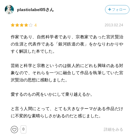
せず他との関わりのなかで存在している。人、風、山、生
けれど、ポケットの奥には『どこにでも行ける切符』が入
plasticlabel05さん
フォロー
き物・・すべてがインドラの網にくみこまれた宝珠。
っていた。
4
2013.02.24
人間は先天的に誰かを助けたい、すくいたいとおもって生
これこそ、『人間の想像力』なのではないかと著者は言い
まれてくる。
ます。
作家であり、自然科学者であり、宗教家であった宮沢賢治
の生涯と代表作である「銀河鉄道の夜」をかなりわかりや
人間のために自然を守る、という思想から、人間も動物も
見たものをそのままに描く力を持った宮沢賢治。
すく解説した本でした。
樹木も同じ生命である。並列関係。岩もかわも。」という
考えにかわるべき。すべての事象はめぐりめぐる。こわす
人間というものは想像力さえ働かせれば、会いたいと思っ
芸術と科学と宗教というのは個人的にどれも興味のある対
ものはいつかこわされると考えていきていく。
ている人にも会えるし、手に入れたいと思っていることに
象なので、それらを一つに融合して作品を執筆していた宮
もきっと手が届くはずー、そんな思いがこもっている。
沢賢治の思想に感動しました。
19世紀にうまれた21世紀の作家。宮沢賢治という星は消滅
したけど光が120年たってやっととどいてきた。
◇◇◇◇◇◇
愛するのもの死をいかにして乗り越えるか。
イーハトーヴの思想。
カンパネルラは、いじめっ子を助け、亡くなっていた。銀
と言う人間にとって、とても大きなテーマがある作品だけ
動物にも幸せになる権利があるとかんがえていた。ブラン
河鉄道の乗客は亡くなった人たち。死者を天上界に運ぶた
に不変的な素晴らしさがあるのだと感じました。
ドン農学校の豚。なめとこ山の熊（人と熊の苦しみ）
めのものが銀河鉄道だった。
0
詳細をみる