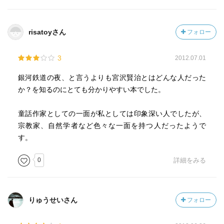
人は動物をあやめてはいけないというわけじゃない。（な
なんとも切なく悲しい物語。
めとこ山の熊）。接し方が大事だ。動物や植物と同じ生き
ここには宮沢賢治の妹の死が関連している。喪失の悲しみ
物が人間。生き物を大切に扱わないと人そのものがあやう
を、いかにして乗り越えるか。
risatoyさん
フォロー
くなる。
『自分が悲しいとき、つらいときこそ、相手を思いやるべ
3
2012.07.01
アメニモマケズ・・・口先だけでなく悲しい人のところに
き』
足を運ぶ。実践の人。個人の苦しみに向き合う。
銀河鉄道の夜、と言うよりも宮沢賢治とはどんな人だった
『私とあなたは別々の存在ではなく、すべてのものはつな
か？を知るのにとても分かりやすい本でした。
責任を果たすべき人たちが、表向きは社会のなかで犠牲に
がっている』
なってる人々の救済について堅苦しい言葉で説明してもっ
童話作家としての一面が私としては印象深い人でしたが、
ともらしいことをいうが、彼らの窮状を改善しようという
その考えが銀河鉄道の夜の根底に流れているー。
宗教家、自然学者など色々な一面を持つ人だったようで
意志はあまりかんじとれない。足を運ぶこと。実践するこ
す。
と。
◇◇◇◇◇◇
0
詳細をみる
誰だってほんとうにいいことをしたら、いちばん幸せなん
この書籍にふれるまで、宮沢賢治が37歳という若さで亡く
だね（銀河鉄道の夜）
なったこと、
賢治のようにストイックにやる必要はないけど、湯浅さん
りゅうせいさん
フォロー
の１mmでも動かすのように自分のできることを小さくても
関東大震災や三陸地震津波を経験していること、
やること。