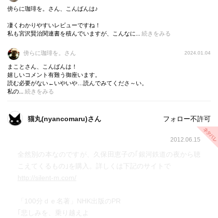
印象とは違う考えが述べられていた。
傍らに珈琲を。さん、こんばんは♪
「あめゆじゆとてちてけんじや」とは、トシが、「白くて
凄くわかりやすいレビューですね！
美しい雪を見れば、別れを悲しむ兄の気持ちも少しは癒え
私も宮沢賢治関連書を積んでいますが、こんなに...
続きをみる
るのでは…」と考えて賢治に頼んだというのだ。
う～ん。。。そうだろうか。
傍らに珈琲を。さん
2024.01.04
普通の兄妹以上に精神的な強い結び付きにあったと思われ
まことさん、こんばんは！
る二人だけれど、まさに命が尽きようとしているこの時
嬉しいコメント有難う御座います。
読む必要がない←いやいや…読んでみてくださ～い。
に、そこまで美談のような余裕が生まれるだろうか。
私の...
続きをみる
私はトシが、心の底から、白く冷たい雪を手にしたかった
のではないかと思えてならない。
猫丸(nyancomaru)さん
フォロー不許可
雪や霙は手にすると溶けてしまうけれど、叶わぬ望みと知
りながらも、溶けないまま手にしたかったのではないだろ
2012.06.15
うか…と思えてならないのだ。
全然別の本なのですが、久保田恵子の｢銀河鉄道の夜から聴
こえてくるもの｣を購入。詳しくは下記のサイトで
さて、『銀河鉄道の夜』。
http://silent-m.com/
今のところ私は、ジョバンニを通して賢治自身が妹トシの
死を乗り越えようとしているように思える。
「100分ｄｅ名著」NHK出版のPR
いや、逆かな？
｢悲しみを、乗り越えよ
本書の「賢治とトシの年表」によると、トシを失ってから