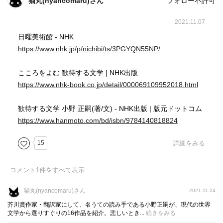
猫丸(nyancomaru)さん
フォロー不許可
2021.11.07
日曜美術館 - NHK
https://www.nhk.jp/p/nichibi/ts/3PGYQN55NP/
こころをよむ 歓待する文学 | NHK出版
https://www.nhk-book.co.jp/detail/000069109952018.html
歓待する文学 小野 正嗣(著/文) - NHK出版 | 版元ドットコム
https://www.hanmoto.com/bd/isbn/9784140818824
15
詳細をみる
コメント
1
件をすべて表示
猫丸(nyancomaru)さん
2021.11.24
芥川賞作家・翻訳家にして、名うての読み手である小野正嗣が、現代の世界
文学から選りすぐりの16作品を紹介。悲しいとき...
続きをみる