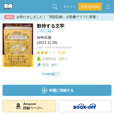
ログイン
新規会員登録
お待たせしました！「再読記録」が読書グラフに登場！
NEW
歓待する文学
小野正嗣
NHK出版
(2021.11.25)
ISBN・EAN:
9784140818824
3.42
本棚登録:
127
人
感想:
6
件
Kindle版
本棚に登録する
Amazon
詳細ページへ