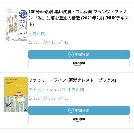
100分de名著 黒い皮膚・白い仮面 フランツ・ファノ
ン 「私」に潜む差別の構造 (2021年2月) (NHKテキス
ト)
小野正嗣
305
4.13
12
ファミリー・ライフ (新潮クレスト・ブックス)
アキール・シャルマ 小野正嗣
282
3.73
35