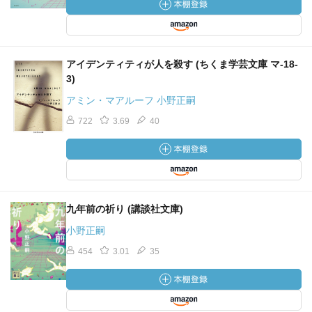
アイデンティティが人を殺す (ちくま学芸文庫 マ-18-
3)
アミン・マアルーフ 小野正嗣
722
3.69
40
九年前の祈り (講談社文庫)
小野正嗣
454
3.01
35