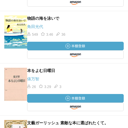
物語の海を泳いで
角田光代
549
3.46
36
本をよむ日曜日
俵万智
26
3.29
3
文藝ガーリッシュ 素敵な本に選ばれたくて。