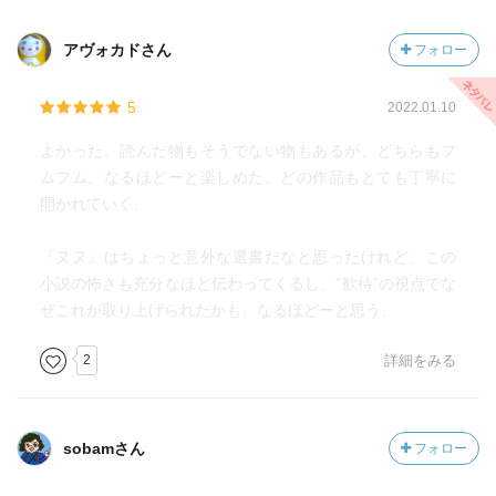
アヴォカドさん
フォロー
5
2022.01.10
よかった。読んだ物もそうでない物もあるが、どちらもフ
ムフム、なるほどーと楽しめた。どの作品もとても丁寧に
開かれていく。
『ヌヌ』はちょっと意外な選書だなと思ったけれど、この
小説の怖さも充分なほど伝わってくるし、”歓待”の視点でな
ぜこれが取り上げられたかも、なるほどーと思う。
2
詳細をみる
sobamさん
フォロー