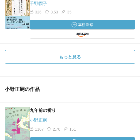
千野帽子
326
3.53
35
もっと見る
小野正嗣の作品
九年前の祈り
小野正嗣
1107
2.76
151