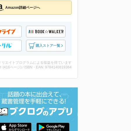
Amazon詳細ページへ
購入ストア一覧
ィリエイトプログラムによる収益を得ています
・本 (416ページ) / ISBN・EAN: 9784140819364