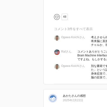
話（「不幸な男」）の続編だ。両作
れた。ヘドニクス評議会の経験機
の中にいるのか、現実にいるのか
48
― 昔から哲学者はこうした知識
コメント
3
件をすべて表示
古代ギリシアの哲学者セクストス・
Ogawa Koichiさん
考えさせら
ちの科学知識を疑った。同時代の
将来脳に直
ュナ）は、哲学から知識を得られる
チャルか、
ーは、自分たちが見聞きしたものの
Rafさん
コメントありがとうご
ィッド・ヒュームは未来に関する
Brain Machine 
ですよね。もしかすると.
ス・ヘルトンとエリック・シュウ
Ogawa Koichiさん
別な書籍で
のか、自分の心がわかるのかと疑
た」という
に疑いを抱く哲学者もいる。古代
身体拡張で
脳の拡張で、
知覚と信念を信用するべきではな
こともできない。何かを信ずるこ
の人はピュロンに反対する。私た
だが、本当に知っているのだろう
あかた
さん
の感想
2025年2月22日
― VRには、場所に関する内臓