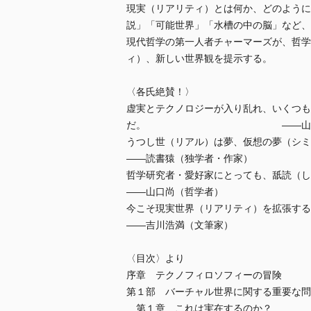
現実（リアリティ）とは何か、どのように
説」「可能世界」「水槽の中の脳」など、
現代哲学の第一人者チャーマーズが、哲学
ィ）、新しい世界観を提示する。
〈各氏絶賛！〉
虚実とテクノロジーが入り乱れ、いくつも
だ。 ――山本貴光（文
うつし世（リアル）は夢、仮想の夢（
――読書猿（独学者・作家）
哲学研究者・愛好家にとっても、舐読（し
――山口尚（哲学者）
今こそ現実世界（リアリティ）を拡張する
――吉川浩満（文筆家）
〈目次〉より
序章 テクノフィロソフィーの冒険
第１部 バーチャル世界に関する重要な問
第１章 これは実在するのか？