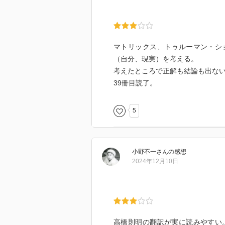
でスレイターは正しい。ただ、そ
場合もあるが、多くの場合で、錯覚
マトリックス、トゥルーマン・シ
― 「アバター」という言葉はヒ
（自分、現実）を考える。
くるときに化身となる体の意味と
考えたところで正解も結論も出な
39冊目読了。
この世界がVRであるわけがない
という安直な話ではなく、この世
VR機器の役割を果たし、それが
5
だ『操作される現実―VR・合成
ミュエル・ウーリー、『プルーフ
エベン・アレグザンダー２冊の集
小野不一
さん
の感想
死後にも論理や秩序世界が持続す
2024年12月10日
部からそれを成立させているという
高橋則明の翻訳が実に読みやすい