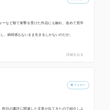
れらが錯覚である、とした点に異議を唱えたい。錯覚の
ではないリアルなVRの知覚がともなうのだ。
ョーなど観て衝撃を受けた作品にも触れ、改めて哲学
ンドゥー教に由来し、ヴィシュヌ神などが地上に降りて
して使われた。
いし、納得感もないまま生きるしかないのだが。
、だって、ゴーグルをつけている感覚がないじゃない、
界がバーチャルである可能性があるとすれば、脳自体が
クラウドに繋がっている場合だ。その意味で、先週読ん
詳細をみる
音声・ディープフェイクが生む虚構のプロパガンダ』サ
・オブ・ヘヴン―― 脳神経外科医が見た死後の世界』
大成のような読書だったのだが、つまり、天国があり、
る事と、この世界がバーチャルであるという事(脳の外
考え)は矛盾しない。あくまで可能性の話だが。
フォロー
。昨日の書評に関連した文章が出てきたので紹介しよ