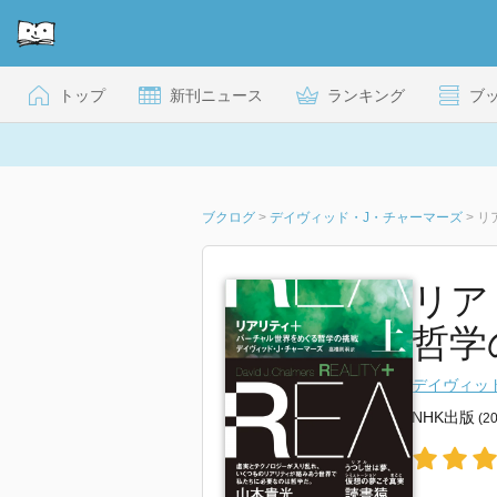
トップ
新刊ニュース
ランキング
ブ
ブクログ
>
デイヴィッド・J・チャーマーズ
>
リ
リア
哲学
デイヴィッ
NHK出版
(2