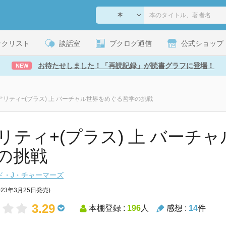
ックリスト
談話室
ブクログ通信
公式ショップ
お待たせしました！「再読記録」が読書グラフに登場！
NEW
アリティ+(プラス) 上 バーチャル世界をめぐる哲学の挑戦
リティ+(プラス) 上 バーチ
の挑戦
ド・J・チャーマーズ
023年3月25日発売)
3.29
本棚登録 :
196
人
感想 :
14
件