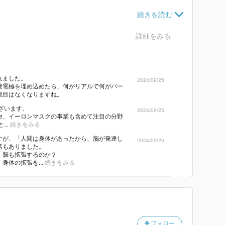
品は1961年の小説「快楽発生器」で一冊にまとめら
械は破壊されたようだったが、主人公は自分がまだ機械
わからなかった。
詳細をみる
について、本当に知っているのかと疑問を呈してきた。
エンペイリコス （2世紀から3世紀ごろ）は、自分た
れました。
インド仏教の僧、龍樹（サンスクリット名ナーガールジ
2024/09/25
接電極を埋め込めたら、何がリアルで何がバー
のか疑問を呈した。11世紀ペルシアの哲学者ガザーリ
境目はなくなりますね。
知識を疑った。18世紀スコットランドの哲学者ディヴ
ざいます。
2024/09/25
人間の知識を疑った。現代アメリカの哲学者のグレー
Interface、イーロンマスクの事業も含めて注目の分野
..
続きをみる
ィッツゲーベルはそれぞれ、私たちに他人の心がわかる
すが、「人間は身体があったから、脳が発達し
問を呈している。私たちに知識はあるのか？人間の知識
2024/09/26
話もありました。
ギリシアの哲学者ピュロンとその信奉者は、自分たちの
、脳も拡張するのか？
身体の拡張を...
続きをみる
い、と説いた。信用すると知識を得ることも幸せになる
とをやめれば、心配から解放されるのだ、と。ほとんど
ちは物事を知っていると信じている。
か？
フォロー
でわかる感覚や妥当性や身体化の要素があると言った点