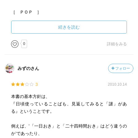
［ ＰＯＰ ］
続きを読む
［ おすすめ度 ］
0
詳細をみる
☆☆☆☆☆☆☆ おすすめ度
☆☆☆☆☆☆☆ 文章
☆☆☆☆☆☆☆ ストーリー
みずのさん
フォロー
☆☆☆☆☆☆☆ メッセージ性
☆☆☆☆☆☆☆ 冒険性
3
2010.10.14
☆☆☆☆☆☆☆ 読後の個人的な満足度
共感度（空振り三振・一部・参った！）
本書の基本方針は、
読書の速度（時間がかかった・普通・一気に読んだ）
『日頃使っていることばも、見返してみると「謎」があ
る』ということです。
［ 関連図書 ］
例えば、'「一日おき」と「二十四時間おき」はどう違うの
か’であったり、
［ 参考となる書評 ］