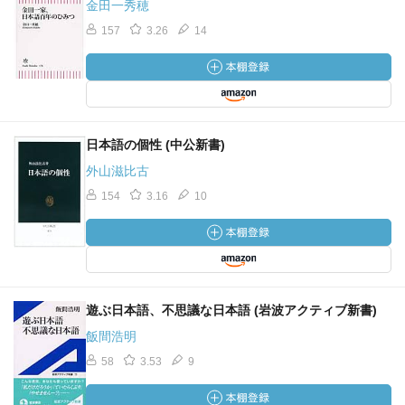
金田一秀穂
157
3.26
14
日本語の個性 (中公新書)
外山滋比古
154
3.16
10
遊ぶ日本語、不思議な日本語 (岩波アクティブ新書)
飯間浩明
58
3.53
9