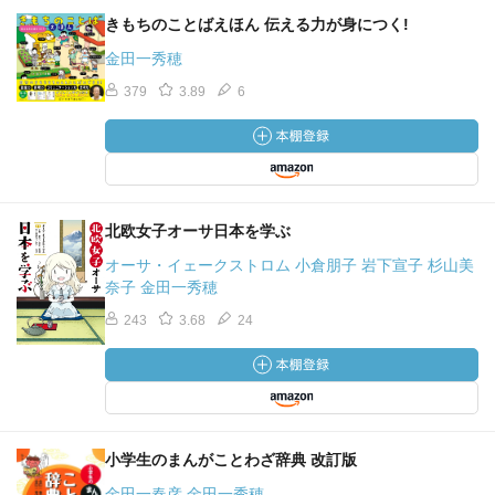
きもちのことばえほん 伝える力が身につく!
金田一秀穂
379
3.89
6
北欧女子オーサ日本を学ぶ
オーサ・イェークストロム 小倉朋子 岩下宣子 杉山美
奈子 金田一秀穂
243
3.68
24
小学生のまんがことわざ辞典 改訂版
金田一春彦 金田一秀穂