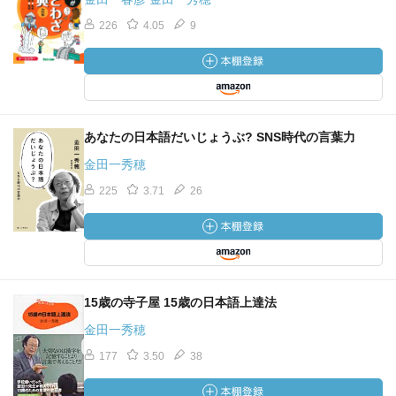
226
4.05
9
あなたの日本語だいじょうぶ? SNS時代の言葉力
金田一秀穂
225
3.71
26
15歳の寺子屋 15歳の日本語上達法
金田一秀穂
177
3.50
38