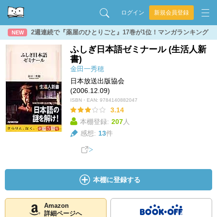
ログイン
新規会員登録
2週連続で『薬屋のひとりごと』17巻が1位！マンガランキング
NEW
ふしぎ日本語ゼミナール (生活人新
書)
金田一秀穂
日本放送出版協会
(2006.12.09)
ISBN・EAN:
9784140882047
3.14
本棚登録:
207
人
感想:
13
件
本棚に登録する
Amazon
詳細ページへ