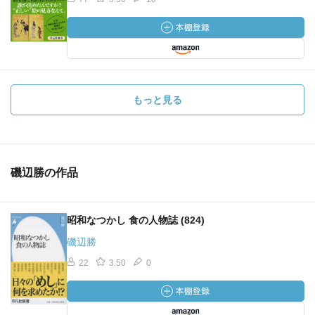
もっと見る
磯辺勝の作品
昭和なつかし 食の人物誌 (824)
磯辺勝
22
3.50
0