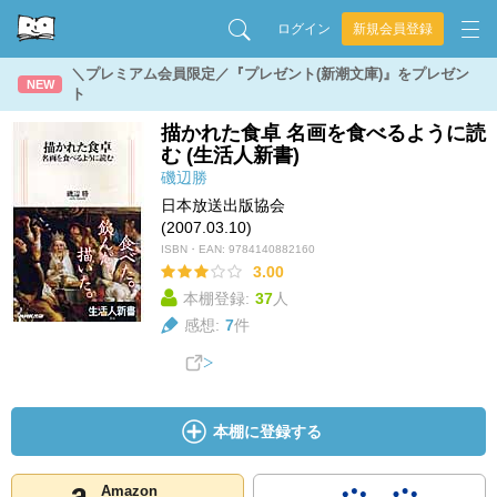
ログイン
新規会員登録
＼プレミアム会員限定／『プレゼント(新潮文庫)』をプレゼン
NEW
ト
描かれた食卓 名画を食べるように読
む (生活人新書)
磯辺勝
日本放送出版協会
(2007.03.10)
ISBN・EAN:
9784140882160
3.00
本棚登録:
37
人
感想:
7
件
本棚に登録する
Amazon