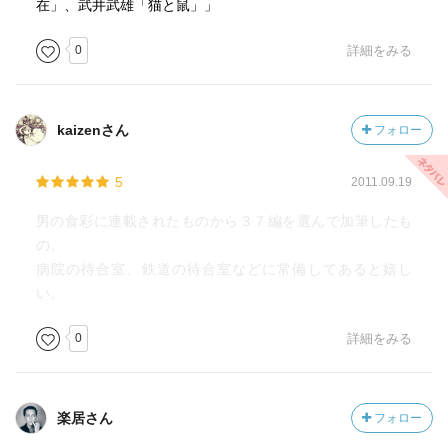
在」、武井武雄「猫と鼠」」
0
詳細をみる
kaizenさん
フォロー
5
2011.09.19
男の食彩に連載されたものから３７編を選んで加筆したも
の。
病院の待合室、鉄道の待合室などに常備してあると嬉し
い。
0
詳細をみる
楽居さん
フォロー