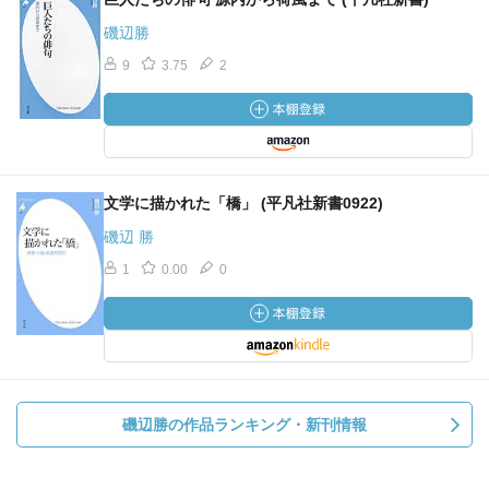
磯辺勝
9
3.75
2
文学に描かれた「橋」 (平凡社新書0922)
磯辺 勝
1
0.00
0
磯辺勝の作品ランキング・新刊情報