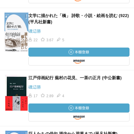
文学に描かれた「橋」 詩歌・小説・絵画を読む (922)
(平凡社新書)
磯辺勝
22
3.67
5
江戸俳画紀行 蕪村の花見、一茶の正月 (中公新書)
磯辺勝
17
2.89
4
巨人たちの俳句 源内から荷風まで (平凡社新書)