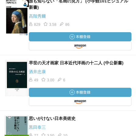
誰も知らない「名画の見方」 (小学館101ビジュアル
新書)
高階秀爾
829
3.58
86
早世の天才画家 日本近代洋画の十二人 (中公新書)
酒井忠康
49
3.00
6
思いがけない日本美術史
黒田泰三
77
3.50
10