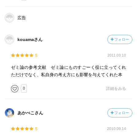
［ おすすめ度 ］
☆☆☆☆☆☆☆ おすすめ度
広告
☆☆☆☆☆☆☆ 文章
☆☆☆☆☆☆☆ ストーリー
☆☆☆☆☆☆☆ メッセージ性
kouamaさん
フォロー
☆☆☆☆☆☆☆ 冒険性
☆☆☆☆☆☆☆ 読後の個人的な満足度
5
2011.03.10
共感度（空振り三振・一部・参った！）
読書の速度（時間がかかった・普通・一気に読んだ）
ゼミ論の参考文献 ゼミ論にものすごーく役に立ってくれ
ただけでなく、私自身の考え方にも影響を与えてくれた本
［ 関連図書 ］
0
詳細をみる
［ 参考となる書評 ］
あかべこさん
フォロー
5
2010.09.14