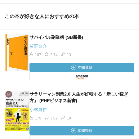
この本が好きな人におすすめの本
サバイバル副業術 (SB新書)
荻野進介
107
2.74
13
サラリーマン副業2.0 人生が好転する「新しい稼ぎ
方」 (PHPビジネス新書)
小林昌裕
179
3.02
19