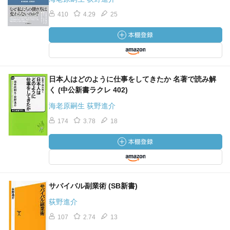
410
4.29
25
日本人はどのように仕事をしてきたか 名著で読み解
く (中公新書ラクレ 402)
海老原嗣生 荻野進介
174
3.78
18
サバイバル副業術 (SB新書)
荻野進介
107
2.74
13