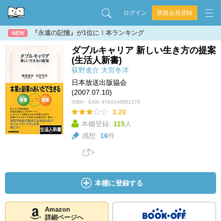
ログイン
新規会員登録
『永遠の記憶』が1位に！本ランキング
NEW
ダブルキャリア 新しい生き方の提案
(生活人新書)
荻野進介
大宮冬洋
日本放送出版協会
(2007.07.10)
ISBN・EAN:
9784140882276
3.26
本棚登録:
115
人
感想:
16
件
本棚に登録する
Amazon
詳細ページへ