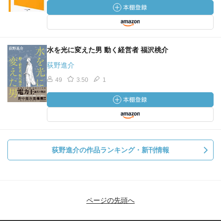
水を光に変えた男 動く経営者 福沢桃介
荻野進介
49
3.50
1
荻野進介の作品ランキング・新刊情報
ページの先頭へ