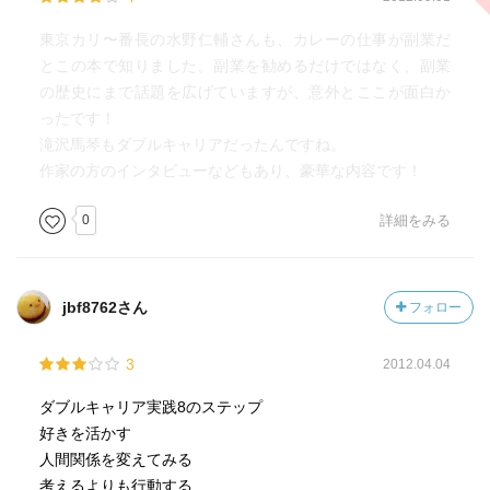
東京カリ〜番長の水野仁輔さんも、カレーの仕事が副業だ
とこの本で知りました。副業を勧めるだけではなく、副業
の歴史にまで話題を広げていますが、意外とここが面白か
ったです！
滝沢馬琴もダブルキャリアだったんですね。
作家の方のインタビューなどもあり、豪華な内容です！
0
詳細をみる
jbf8762さん
フォロー
3
2012.04.04
ダブルキャリア実践8のステップ
好きを活かす
人間関係を変えてみる
考えるよりも行動する