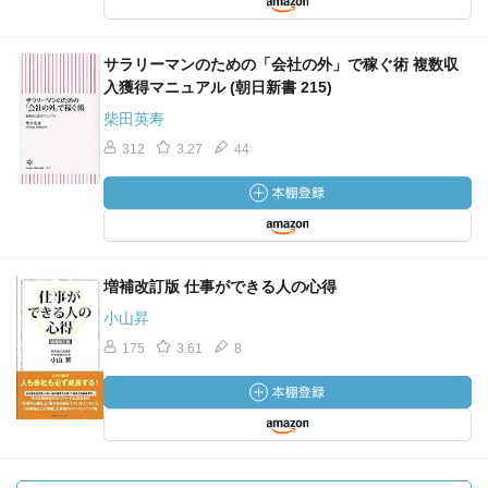
サラリーマンのための「会社の外」で稼ぐ術 複数収
入獲得マニュアル (朝日新書 215)
柴田英寿
312
3.27
44
増補改訂版 仕事ができる人の心得
小山昇
175
3.61
8