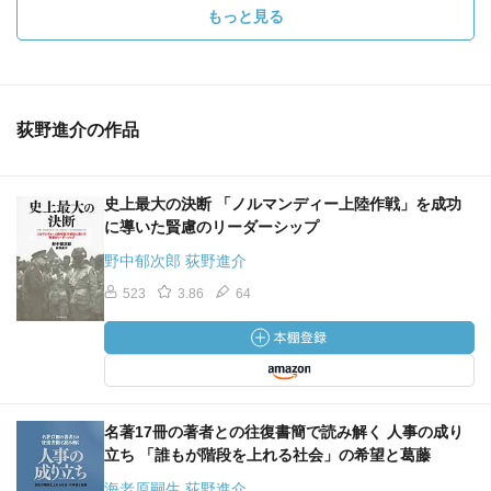
もっと見る
荻野進介の作品
史上最大の決断 「ノルマンディー上陸作戦」を成功
に導いた賢慮のリーダーシップ
野中郁次郎 荻野進介
523
3.86
64
名著17冊の著者との往復書簡で読み解く 人事の成り
立ち 「誰もが階段を上れる社会」の希望と葛藤
海老原嗣生 荻野進介