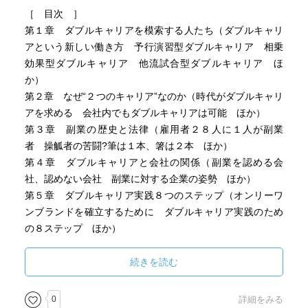
［ 目次 ］
第１章 ダブルキャリアを模索する人たち（ダブルキャリ
アという新しい働き方 予行演習型ダブルキャリア 相乗
効果型ダブルキャリア 他流試合型ダブルキャリア ほ
か）
第２章 なぜ“２つのキャリア”なのか（時代がダブルキャリ
アを求める 会社内でもダブルキャリアは可能 ほか）
第３章 副業の歴史と法律（雇用者２８人に１人が副業
者 操觚者の苦闘?筆は１本、箸は２本 ほか）
第４章 ダブルキャリアと会社の関係（副業を認める会
社、認めない会社 副業に対する企業の姿勢 ほか）
第５章 ダブルキャリア実践８つのステップ（オンリーワ
ンブランドを確立するために ダブルキャリア実践のため
の８ステップ ほか）
［ ＰＯＰ ］
続きを読む
0
詳細をみる