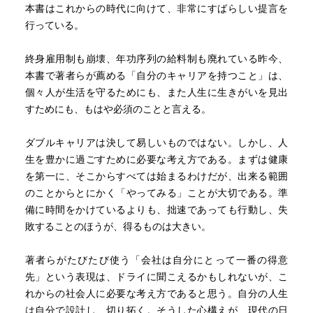
本書はこれからの時代に向けて、非常にすばらしい提言を
行っている。
終身雇用制も崩壊、年功序列の給料制も廃れている昨今、
本書で著者らが薦める「自分のキャリアを持つこと」は、
個々人が生活を守るためにも、また人生に生きがいを見出
すためにも、もはや必須のことと言える。
ダブルキャリアは決して易しいものではない。しかし、人
生を豊かに過ごすために必要な考え方である。まずは健康
を第一に、そこからすべては始まるわけだが、出来る範囲
のことからとにかく「やってみる」ことが大切である。準
備に時間をかけているよりも、拙速であっても行動し、失
敗することのほうが、得るものは大きい。
著者らがたびたび使う「会社は自分にとって一番の得意
先」という表現は、ドライに聞こえるかもしれないが、こ
れからの社会人に必要な考え方であると思う。自分の人生
は自分で設計し、切り拓く。そうした心構えが、現代の日