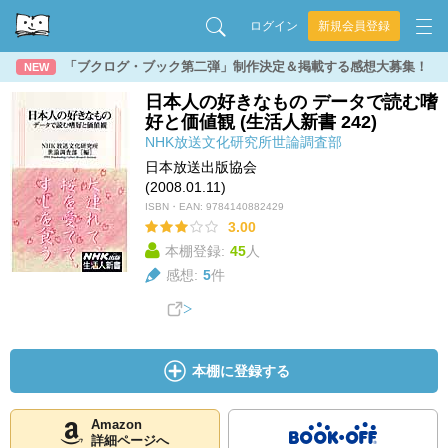
ログイン
新規会員登録
「ブクログ・ブック第二弾」制作決定＆掲載する感想大募集！
NEW
日本人の好きなもの データで読む嗜
好と価値観 (生活人新書 242)
NHK放送文化研究所世論調査部
日本放送出版協会
(2008.01.11)
ISBN・EAN:
9784140882429
3.00
本棚登録:
45
人
感想:
5
件
本棚に登録する
Amazon
詳細ページへ