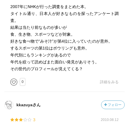
☆☆☆☆☆☆☆ メッセージ性
2007年にNHKが行った調査をまとめた本。
☆☆☆☆☆☆☆ 冒険性
タイトル通り、日本人が好きなものを探ったアンケート調
☆☆☆☆☆☆☆ 読後の個人的な満足度
査。
共感度（空振り三振・一部・参った！）
結果は当たり前なものが多いが
読書の速度（時間がかかった・普通・一気に読んだ）
食、生き物、スポーツなどが対象。
好きな食べ物で“みそ汁”が第4位に入っていたのが意外。
［ 関連図書 ］
するスポーツの第1位はボウリングも意外。
年代別にもランキングがあるので
年代を絞って読めばまた面白い発見がありそう。
［ 参考となる書評 ］
その世代のプロフィールが見えてくる？
0
詳細をみる
kkazuyaさん
フォロー
3
2010.08.12