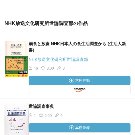
NHK放送文化研究所世論調査部の作品
崩食と放食 NHK日本人の食生活調査から (生活人新
書)
NHK放送文化研究所世論調査部
46
3.00
3
世論調査事典
1
0.00
0