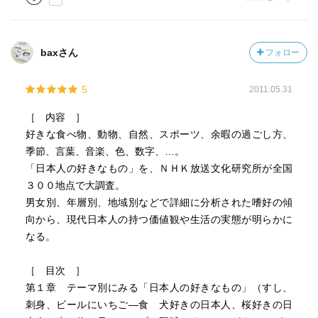
baxさん
フォロー
5
2011.05.31
［ 内容 ］
好きな食べ物、動物、自然、スポーツ、余暇の過ごし方、
季節、言葉、音楽、色、数字、…。
「日本人の好きなもの」を、ＮＨＫ放送文化研究所が全国
３００地点で大調査。
男女別、年層別、地域別などで詳細に分析された嗜好の傾
向から、現代日本人の持つ価値観や生活の実態が明らかに
なる。
［ 目次 ］
第１章 テーマ別にみる「日本人の好きなもの」（すし、
刺身、ビールにいちご―食 犬好きの日本人、桜好きの日