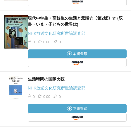
現代中学生・高校生の生活と意識☆〔第2版〕☆ (双
書・いま・子どもの世界は)
NHK放送文化研究所世論調査部
0
0.00
0
生活時間の国際比較
NHK放送文化研究所世論調査部
0
0.00
0