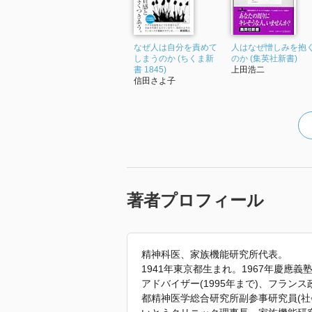
なぜ人は自分を責めて
人はなぜ憎しみを抱
しまうのか (ちくま新
のか (集英社新書)
書 1845)
上田浩二
信田さよ子
著者プロフィール
精神科医、家族機能研究所代表。
1941年東京都生まれ。1967年慶應
アドバイザー(1995年まで)、フラ
都精神医学総合研究所副参事研究員(社