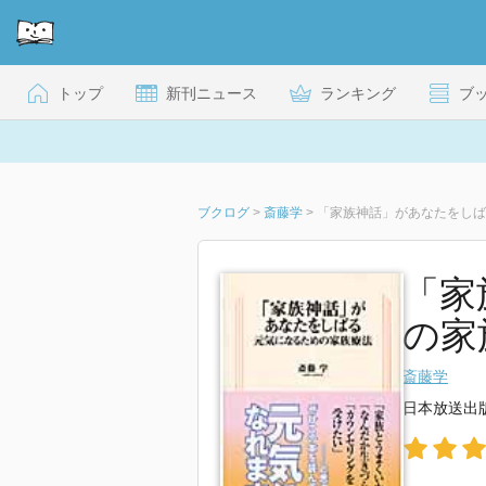
トップ
新刊ニュース
ランキング
ブ
ブクログ
>
斎藤学
>
「家族神話」があなたをしば
「家
の家
斎藤学
日本放送出