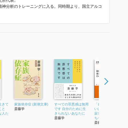
究所代表。
精神分析のトレーニングに入る。同時期より、国立アルコ
養所(当時)で臨床にあたりつつ、アルコール依存症など
せ、依存症の家族に代表される、温かさや安心感などが提
ダルト・チルドレン」という概念を日本に広めた。著書に
」という名のやさしい暴力』（ともに小社刊）など多数。
使われていた紹介文から引用しています。」
生きて
家族依存症 (新潮文庫)
すべての罪悪感は無用
「自分のために生き
こと
斎藤学
です 自分のために生
いける」ということ
な人た
きられないあなたに
寂しくて、退屈な人
斎藤学
ちへ
斎藤学