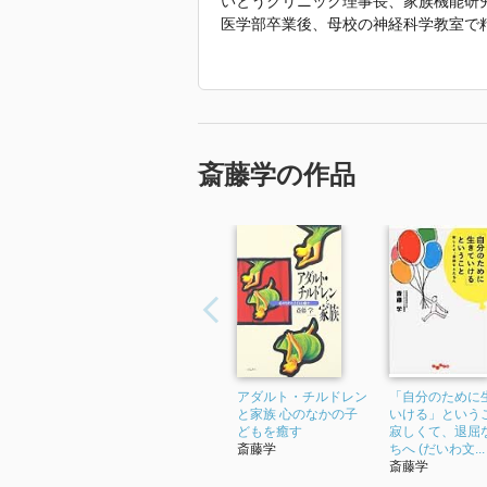
いとうクリニック理事長、家族機能研
医学部卒業後、母校の神経科学教室で
ール症センターとして発足した久里浜療
「依存症」という用語を提唱し定着さ
供できない機能不全家族で育った「ア
『すべての罪悪感は無用です』『「愛
「2022年 『毒親って言うな！』 で
斎藤学の作品
アダルト・チルドレン
「自分のために
と家族 心のなかの子
いける」という
どもを癒す
寂しくて、退屈
斎藤学
ちへ (だいわ文...
斎藤学