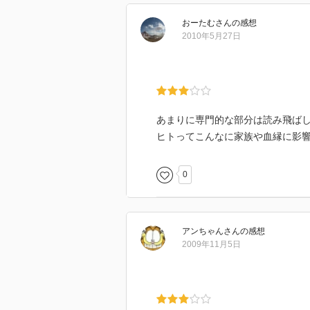
第７章 変化に挑戦する
おーたむ
さん
の感想
第８章 エンパワメントの１３ス
2010年5月27日
［ ＰＯＰ ］
［ おすすめ度 ］
あまりに専門的な部分は読み飛ば
ヒトってこんなに家族や血縁に影
☆☆☆☆☆☆☆ おすすめ度
☆☆☆☆☆☆☆ 文章
0
☆☆☆☆☆☆☆ ストーリー
☆☆☆☆☆☆☆ メッセージ性
☆☆☆☆☆☆☆ 冒険性
☆☆☆☆☆☆☆ 読後の個人的な
アンちゃん
さん
の感想
共感度（空振り三振・一部・参っ
2009年11月5日
読書の速度（時間がかかった・普
［ 関連図書 ］