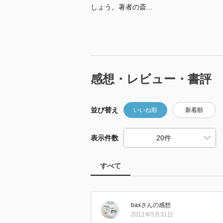
しょう。著者の斎...
感想・レビュー・書評
並び替え
いいね順
新着順
表示件数
すべて
bax
さん
の感想
2011年5月31日