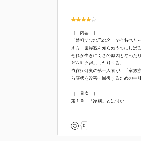
［ 内容 ］
「曾祖父は地元の名士で金持ちだ
え方・世界観を知らぬうちにしば
それが生きにくさの原因となった
どを引き起こしたりする。
依存症研究の第一人者が、「家族
ら症状を改善・回復するための手
［ 目次 ］
第１章 「家族」とは何か
第２章 症状は何を意味するか
第３章 家族療法の実際
第４章 「家族神話」にしばられ
0
第５章 子は親の人生を引きずる
第６章 外傷体験を語る