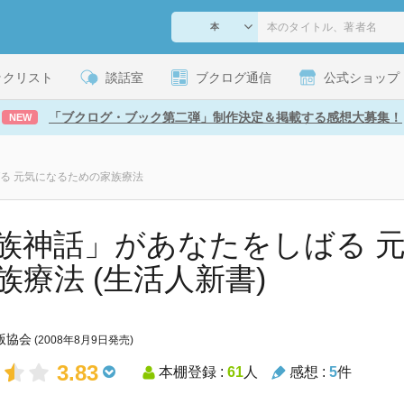
ックリスト
談話室
ブクログ通信
公式ショップ
「ブクログ・ブック第二弾」制作決定＆掲載する感想大募集！
NEW
る 元気になるための家族療法
族神話」があなたをしばる 
族療法 (生活人新書)
版協会
(2008年8月9日発売)
3.83
本棚登録 :
61
人
感想 :
5
件