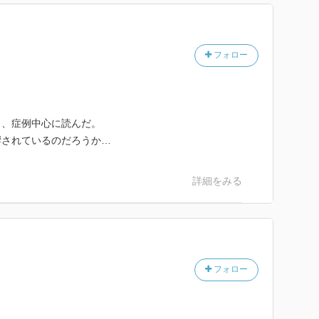
テップ
フォロー
し、症例中心に読んだ。
響されているのだろうか…
詳細をみる
満足度
た！）
通・一気に読んだ）
フォロー