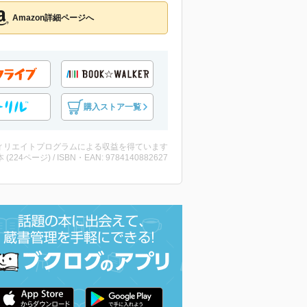
Amazon詳細ページへ
購入ストア一覧
ィリエイトプログラムによる収益を得ています
・本 (224ページ) / ISBN・EAN: 9784140882627