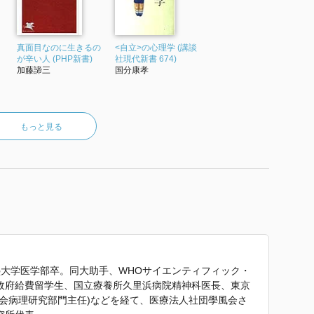
く
真面目なのに生きるの
<自立>の心理学 (講談
が辛い人 (PHP新書)
社現代新書 674)
加藤諦三
国分康孝
もっと見る
義塾大学医学部卒。同大助手、WHOサイエンティフィック・
ンス政府給費留学生、国立療養所久里浜病院精神科医長、東京
会病理研究部門主任)などを経て、医療法人社団學風会さ