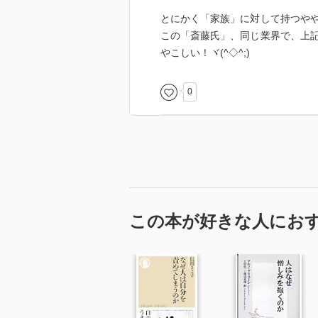
とにかく「家族」に対して持つやや
［ 参考となる書評 ］
この「斎藤氏」、同じ業界で、上
やこしい！ヾ(^◇^;)
0
この本が好きな人にお