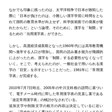
なかでも印象に残ったのは、太平洋戦争で日本が敗戦した
際に「日本が負けたのは、小難しい漢字学習に時間をとら
れて国民の教育水準が向上せず、科学技術面での発展が後
れたからだ」という論理。そのために、漢字を「制限」す
るための「当用漢字表」ができた。
しかし、高度経済成長期となった1960年代には高等教育機
関へ進学する人口が増加し、国民の読み書き能力が飛躍的
に上がったため、漢字を「制限」する必要性がなくなって
いく。そこで、考えられたのが、一般社会で用いられる漢
字の「目安」を示すということだった。1981年に「常用漢
字表」が完成する。
2010年7月7日時点、2005年の中川文科相の諮問に基づい
て、電子メール時代に即した常用漢字表の見直し案である
「改定常用漢字表」の検討がなされている。
追加文字や削除文字の粗方の内容は決定しているに近い
が、「読めればよく書けなくてもよい」「しんにょうなど