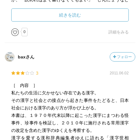
の表記が点が一つであるものと二つであるものなど混在し
ていて、教育機関でどのように指導するか困惑してしま
続きを読む
う」「追加要求の多い字なのに採用は検討中」「マイナス
な表現の文字追加が多い」など、未ださまざまな課題を残
0
詳細をみる
している。
もちろん、正式なものの公示前なので、それを受けて著者
baxさん
フォロー
がどのような感想を持たれているのかはわからないのが、
少し残念です。
3
2011.06.02
［ 内容 ］
私たちの生活に欠かせない存在である漢字。
その漢字と社会との接点から起きた事件をたどると、日本
社会における漢字のあり方が浮かび上がる。
本書は、１９７０年代末以降に起こった漢字にまつわる怪
事件、珍事件を検証し、２０１０年に施行される常用漢字
の改定を含めた漢字のゆくえを考察する。
漢字を愛する漢和辞典編集者ゆえに語れる「漢字世相