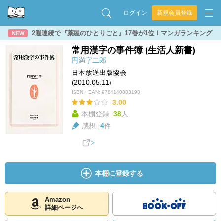
ログイン
新規会員登録
2週連続で『薬屋のひとりごと』17巻が1位！マンガランキング
NEW
常用漢字の事件簿 (生活人新書)
円満字二郎
日本放送出版協会
(2010.05.11)
ISBN・EAN:
9784140883198
3.00
本棚登録:
38
人
感想:
4
件
本棚に登録する
Amazon
詳細ページへ