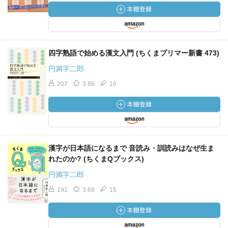
四字熟語で始める漢文入門 (ちくまプリマー新書 473)
円満字二郎
207
3.86
16
漢字が日本語になるまで 音読み・訓読みはなぜ生ま
れたのか? (ちくまQブックス)
円満字二郎
191
3.68
15