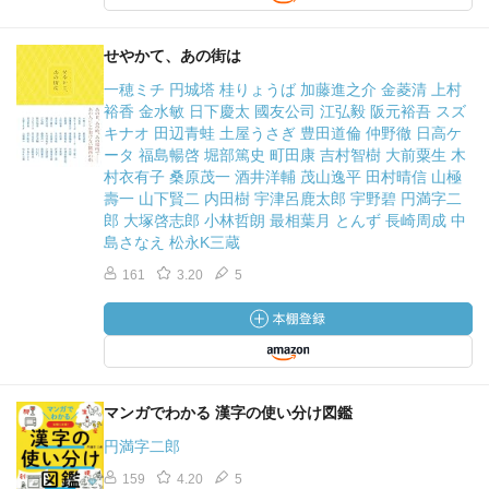
せやかて、あの街は
一穂ミチ 円城塔 桂りょうば 加藤進之介 金菱清 上村
裕香 金水敏 日下慶太 國友公司 江弘毅 阪元裕吾 スズ
キナオ 田辺青蛙 土屋うさぎ 豊田道倫 仲野徹 日高ケ
ータ 福島暢啓 堀部篤史 町田康 吉村智樹 大前粟生 木
村衣有子 桑原茂一 酒井洋輔 茂山逸平 田村晴信 山極
壽一 山下賢二 内田樹 宇津呂鹿太郎 宇野碧 円満字二
郎 大塚啓志郎 小林哲朗 最相葉月 とんず 長崎周成 中
島さなえ 松永K三蔵
161
3.20
5
マンガでわかる 漢字の使い分け図鑑
円満字二郎
159
4.20
5