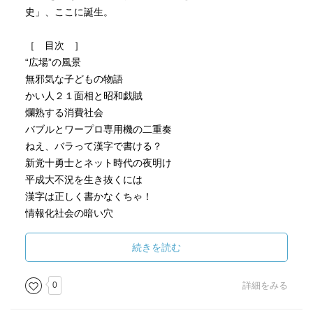
史」、ここに誕生。
［ 目次 ］
“広場”の風景
無邪気な子どもの物語
かい人２１面相と昭和戯賊
爛熟する消費社会
バブルとワープロ専用機の二重奏
ねえ、バラって漢字で書ける？
新党十勇士とネット時代の夜明け
平成大不況を生き抜くには
漢字は正しく書かなくちゃ！
情報化社会の暗い穴
中国から、そして中国へ…
漢字を知らない総理大臣
続きを読む
“広場”の消滅
0
詳細をみる
［ ＰＯＰ ］