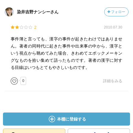
染井吉野ナンシーさん
フォロー
［ おすすめ度 ］
2
2010.07.30
☆☆☆☆☆☆☆ おすすめ度
☆☆☆☆☆☆☆ 文章
事件簿と言っても、漢字の事件が起きたわけではありませ
☆☆☆☆☆☆☆ ストーリー
ん。著者の同時代に起きた事件や出来事の中から、漢字と
☆☆☆☆☆☆☆ メッセージ性
いう視点から眺めてみた場合、きわめてエポックメーキン
☆☆☆☆☆☆☆ 冒険性
グなものを拾い集めて語ったものです。著者の漢字に対す
☆☆☆☆☆☆☆ 読後の個人的な満足度
る目線はいつもとてもやさしいものです。
共感度（空振り三振・一部・参った！）
読書の速度（時間がかかった・普通・一気に読んだ）
0
詳細をみる
［ 関連図書 ］
［ 参考となる書評 ］
本棚に登録する