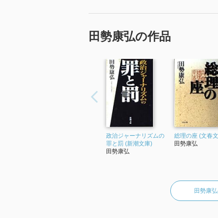
田勢康弘の作品
政治ジャーナリズムの
総理の座 (文春文
罪と罰 (新潮文庫)
田勢康弘
田勢康弘
田勢康弘