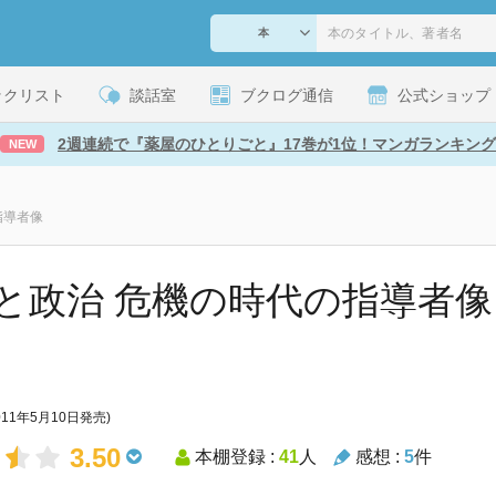
ックリスト
談話室
ブクログ通信
公式ショップ
2週連続で『薬屋のひとりごと』17巻が1位！マンガランキング
NEW
指導者像
と政治 危機の時代の指導者像 
011年5月10日発売)
3.50
本棚登録 :
41
人
感想 :
5
件