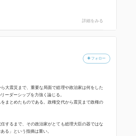
詳細をみる
フォロー
から大震災まで、重要な局面で総理や政治家は何をした
のリーダーシップを力強く論じる。
ムをまとめたものである。政権交代から震災まで政権の
。
就任するまで、その政治家がとても総理大臣の器ではな
である」という指摘は重い。