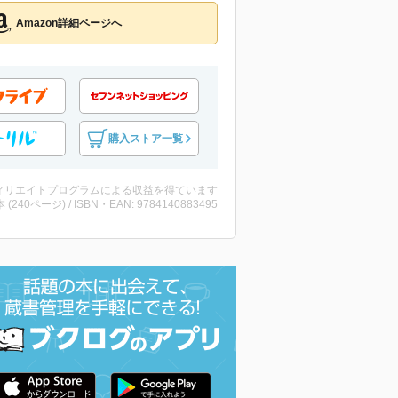
Amazon詳細ページへ
購入ストア一覧
ィリエイトプログラムによる収益を得ています
・本 (240ページ) / ISBN・EAN: 9784140883495