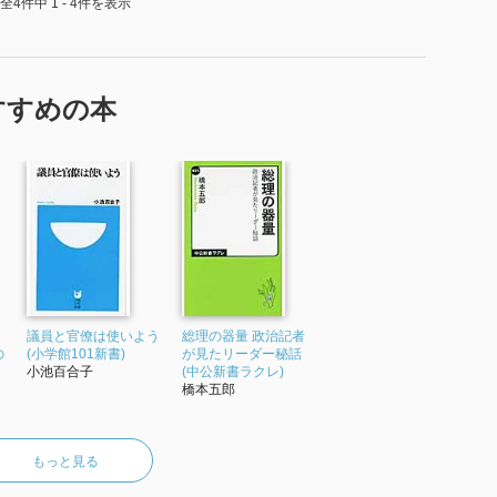
全4件中 1 - 4件を表示
すすめの本
議員と官僚は使いよう
総理の器量 政治記者
の
(小学館101新書)
が見たリーダー秘話
小池百合子
(中公新書ラクレ)
橋本五郎
もっと見る