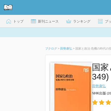
トップ
新刊ニュース
ランキング
ブ
ブクログ
>
田勢康弘
>
国家と政治 危機の時代の
国家
349)
田勢康弘
NHK出版
(2