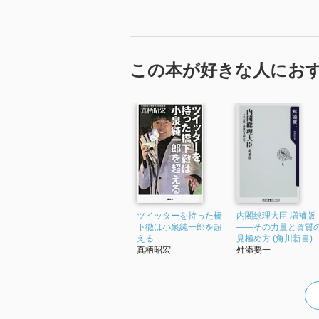
この本が好きな人にお
ツイッターを持った橋
内閣総理大臣 増補版
下徹は小泉純一郎を超
――その力量と資質
える
見極め方 (角川新書)
真柄昭宏
舛添要一