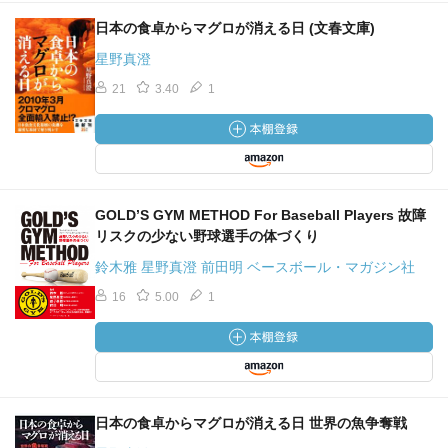
日本の食卓からマグロが消える日 (文春文庫)
星野真澄
21
3.40
1
GOLD’S GYM METHOD For Baseball Players 故障
リスクの少ない野球選手の体づくり
鈴木雅 星野真澄 前田明 ベースボール・マガジン社
16
5.00
1
日本の食卓からマグロが消える日 世界の魚争奪戦