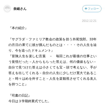
アを訪れた際、教会を案内してくれたカタルーニャ人ガイ
奈緒さん
フォロー
ドはそういった。
2012.12.21
「スペインの宝を日本人が彫る。すごいことだとおもう」
著者のいうとおり、それはほんとうにすごいことだとおも
『本の紹介』
う。京都の美大で彫刻を学び、卒業後は中学校や高校で美
術の非常勤講師をしていた外尾。しかし、それでは物足り
『サグラダ・ファミリア教会の政策を担う外尾悦郎。33年
なくなって、彫刻の本場ヨーロッパへ旅立つ。この本は
の月日の果てに彼が掴んだものとは・・・・その人生を辿
NHK・BSプレミアム・ハイビジョン特集「いつでもスタン
り、今を追ったドキュメント』
バイOK 彫刻家・外尾悦郎 ガウディに挑む」をもとに書
『冒険人生を楽しむ言葉 － 毎回これが最後の仕事とい
き下ろしたドキュメンタリーだ。くせのない簡潔な言葉
う覚悟だった－人からもらった答えは、何の価値もない－
で、外尾の情熱と勤勉、繊細な仕事ぶりと実直な人柄を伝
自分で見つけた答えは小さくても宝－頭で考えない、手が
えている。かれは膨大な資料に目を通し、さまざまな場所
答えを出してくれる－自分の人生に少しだけ寛大であるこ
へ赴き、カタルーニャを、ガウディを学ぶ。勉強と観察と
と－時々はめを外すこと－人生を楽観視させてくれる友人
研究を重ね、故人の思想を丁寧に読み解き、それを形にし
を持つこと』
ていく。わずかな手がかりから法則をみつける手腕は鮮や
かとしかいいようがない。
『司書の日記』
今日は３学期終業式でした。