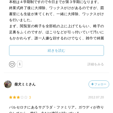
でも、もっとも感動的なのは物語の後半だ。外尾には実は
本校は４学期制ですので今日までが第３学期になります。
弟子がいる。それが第6章で明らかになる。これから製作さ
終業式終了後に大掃除、ワックスがけがあるのですが、図
れる「生誕の門」の扉は、おそらくその弟子が彫ることに
書室にも生徒が来てくれて、一緒に大掃除、ワックスがけ
なるだろう。彼女もまた日本人だ。外尾の下で働きたい
を行いました。
と、バルセロナへ押し掛けてきた。「必ず、あとを引き継
まず、閲覧室の椅子を全部机の上に上げてもらい、椅子の
ぐ者たちが現れ、壮麗に命を吹き込んでくれる」外尾もま
足裏をふくのですが、ほこりなどが引っ付いていて汚いに
た、次世代に教会を託そうとしているのだ。それはなんて
もかかわらず、誰一人嫌な顔するわけでなく、雑巾で綺麗
すばらしいことだろう。
に拭いてくれました。
きっと教室掃除の時にも先生のいうことを素直に聞いて、
続きを読む
丁寧に掃除しているのでしょう。先生のご指導のたまもの
なのでしょう。
1
詳細をみる
ワックスがけも綺麗にしてくれて、あとゴミだし等もして
もらいました。
６人の生徒さんが来てくれて、図書室綺麗になりました。
柴犬ミミさん
フォロー
ありがとうございました(*^_^*)
3
2012.07.20
バルセロナにあるサグラダ・ファミリア。ガウディが作り