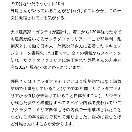
って、ダンサーで言う『床と友達』的な感覚なのかな。
のではないだろうか」(p109)
外尾さんがやっていることがどれだけすごいかが、この一
文に凝縮されている気がする。
取材は、NHKで外尾さんのドキュメンタリーを撮っていた
ディレクター。
天才建築家・ガウディが設計し、着工から130年経った今で
映像だけではなく、本にもしようとなったらしい。
も建築が続いてるサクラダファミリア。そこで33年間、彫
刻家として働く日本人・外尾悦郎さんに密着したドキュメ
本当に素晴らしい本！
ンタリーを書籍化した1冊です。全くの偶然からスペインを
サグラダファミリアは、早く完成して欲しいけど…
訪れ、サクラダファミリアに魅了された外尾さんの人生と
永遠に完成して欲しくない、とも思う。
今(2012年現在)がまとめられています。
でも、外尾さんには、完成したサグラダファミリアを
外尾さんはサクラダファミリアとは直接契約ではなく請負
ご自分の目で見てほしいな、と思った。
契約で仕事をしていること(なので33年間、サクラダファミ
リアから依頼が来続けていること自体がすごい)、ガウディ
が残した資料や模型はすべてスペイン内戦で失われていて
サクラダファミリア自体もその内戦で一部破壊されたこと
などはこの本を読んで初めて知りました。読めば読むとほ
ど外尾さんのすごさが分かります。