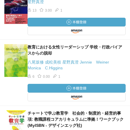
星野真澄
13
3.00
1
教育における女性リーダーシップ 学校・行政バイア
スからの脱却
八尾坂修 成松美枝 星野真澄 Jennie Weiner
Monica C.Higgins
6
0.00
1
チャートで学ぶ教育学 社会的・制度的・経営的事
項: 教職課程コアカリキュラムに準拠！ワークブック
(MyISBN - デザインエッグ社)