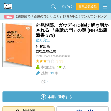
ログイン
新規会員登録
2週連続で『薬屋のひとりごと』17巻が1位！マンガランキング
NEW
外尾悦郎、ガウディに挑む 解き明か
される 「生誕の門」の謎 (NHK出版
新書 379)
星野真澄
NHK出版
(2012.05.10)
ISBN・EAN:
9784140883792
3.93
本棚登録:
101
人
感想:
13
件
本棚に登録する
Amazon