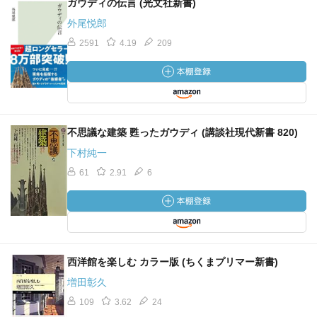
ガウディの伝言 (光文社新書)
外尾悦郎
2591
4.19
209
不思議な建築 甦ったガウディ (講談社現代新書 820)
下村純一
61
2.91
6
西洋館を楽しむ カラー版 (ちくまプリマー新書)
増田彰久
109
3.62
24