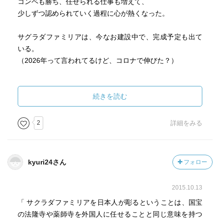
コンペも勝ち、任せられる仕事も増えて、
少しずつ認められていく過程に心が熱くなった。
サグラダファミリアは、今なお建設中で、完成予定も出て
いる。
（2026年って言われてるけど、コロナで伸びた？）
実は過去に、火事でガウディが描いた資料の大半が消失し
てしまって、今は職人や調査員たちが「ガウディなら何を
続きを読む
描くか」「当時の草花はこういうものがある」と、
ひとつずつ推理して作り上げてるっていう過程も最高に面
2
詳細をみる
白い。
外尾さんが実際にどの部分の彫刻を担当したのか、を読む
kyuri24さん
フォロー
と、現地で探したくなるし、
ブロンズの扉を考えた経緯を知ると、
2015.10.13
わくわくして感動して涙が出てきた。
「 サクラダファミリアを日本人が彫るということは、国宝
『石と息が合ってきたのだ。』
の法隆寺や薬師寺を外国人に任せることと同じ意味を持つ