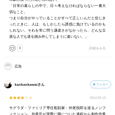
「日常の暮らしの中で、日々考えなければならない一番大
切なこと。
つまり自分がやっていることがすべて正しいんだと信じき
ったときに、人は、もしかしたら誘惑に負けているのかも
しれない。それを常に問う謙虚さがなかったら、どんな立
派な人でも道を踏み外してしまうに違いない。」
0
詳細をみる
広告
kankankawaiさん
フォロー
4
2012.05.15
サグラダ・ファミリア専任彫刻家・外尾悦郎を巡るノンフ
ィクション。外尾氏が実際に職についた過程から創作作業