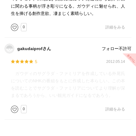
に関わる事柄が浮き彫りになる。ガウディに魅せられ、人
生を捧げる創作意欲、凄まじく素晴らしい。
0
詳細をみる
gakudaiprofさん
フォロー不許可
5
2012.05.14
ガウディのサグラダ・ファミリアを作成している外尾氏
についてのNHKの番組をもとに作成した本らしい。この本
を読むことでサグラダ・ファミリアについてより理解が深
まるであろうから、いい観光ガイドになるであろう。
0
詳細をみる