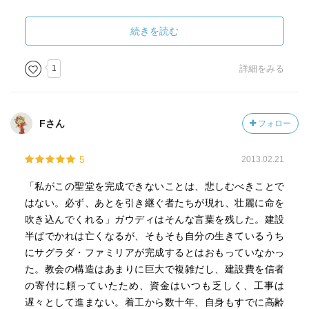
あと11年後の2026年にサクラダファミリアは完成予定。楽
しみです。
続きを読む
1
詳細をみる
Fさん
フォロー
5
2013.02.21
「私がこの聖堂を完成できないことは、悲しむべきことで
はない。必ず、あとを引き継ぐ者たちが現れ、壮麗に命を
吹き込んでくれる」ガウディはそんな言葉を残した。建設
半ばでかれは亡くなるが、そもそも自分の生きているうち
にサグラダ・ファミリアが完成するとはおもっていなかっ
た。教会の構造はあまりに巨大で複雑だし、建設費を信者
の寄付に頼っていたため、資金はいつも乏しく、工事は
遅々として進まない。着工から数十年、自身もすでに高齢