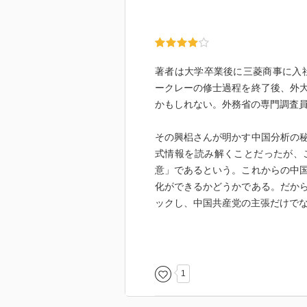
著者は大学卒業後に三菱商事に入
ークレーの修士過程を終了後、外
かもしれない。外務省の専門調査
その興梠さんが明かす中国分析の
式情報を読み解くことだったが、
意」であるという。これからの中
化ができるかどうかである。だか
ックし、中国共産党の主張だけで
民主化といえば「０８憲章」も話
権廃止、②軍の国家化、③土地の
ずれもいまの中国に欠けているも
1
が入ったので当局はパニックにな
人々も警察に呼び出されて尋問を