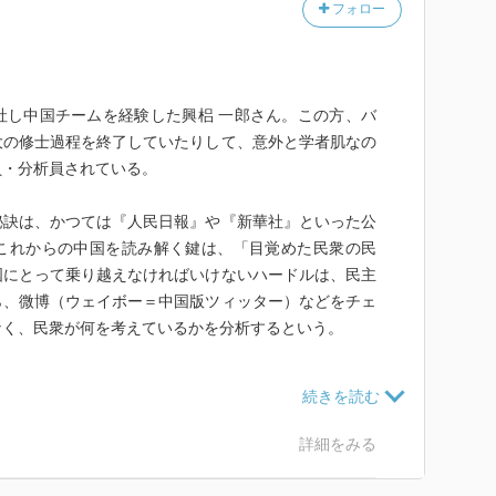
フォロー
社し中国チームを経験した興梠 一郎さん。この方、バ
大の修士過程を終了していたりして、意外と学者肌なの
員・分析員されている。
秘訣は、かつては『人民日報』や『新華社』といった公
これからの中国を読み解く鍵は、「目覚めた民衆の民
国にとって乗り越えなければいけないハードルは、民主
ら、微博（ウェイボー＝中国版ツィッター）などをチェ
なく、民衆が何を考えているかを分析するという。
題になった。エッセンスを取り出すと、①一党独裁の特
私有化、④全国民に社会保障を、ということになる。い
のばかりであるが、「０８憲章」では膨大な実名の署名
詳細をみる
った。劉暁波を逮捕・投獄しただけでなく、署名した
受けるなど、中国社会に大きな波紋を広げた。習近平体