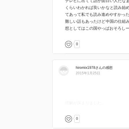
テレビに出てて話が面白い人だな
くらいわかれば良いかなと読み始
てあって私でも読み進めやすかっ
難しい話もあったけど中国の仕組
想としてはこの国やっぱおそろしーな
0
hiromix1978
さん
の感想
2015年1月25日
理解が深まりました。
0