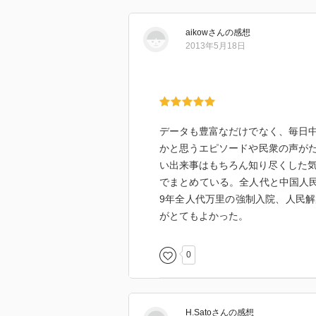
aikow
さん
の感想
2013年5月18日
データも豊富なだけでなく、毎日
かと思うエピソードや民衆の声が
い出来事はもちろん知り尽くした気
でまとめている。全人代と中国人民
9年全人代万里の強制入院、人民
がとてもよかった。
0
H.Sato
さん
の感想