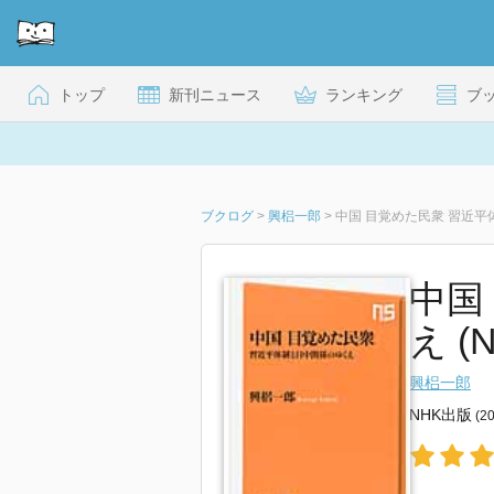
トップ
新刊ニュース
ランキング
ブ
ブクログ
>
興梠一郎
>
中国 目覚めた民衆 習近
中国
え (
興梠一郎
NHK出版
(2