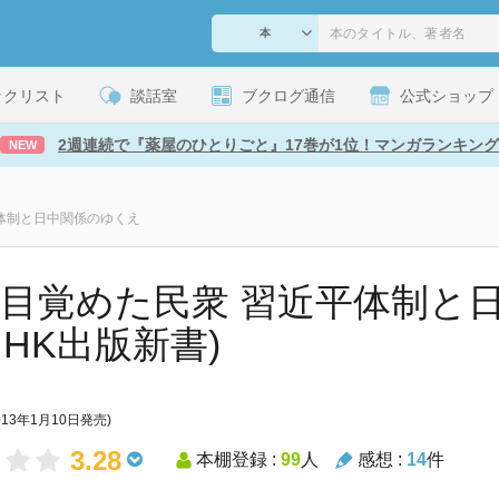
ックリスト
談話室
ブクログ通信
公式ショップ
2週連続で『薬屋のひとりごと』17巻が1位！マンガランキング
NEW
平体制と日中関係のゆくえ
 目覚めた民衆 習近平体制と
NHK出版新書)
013年1月10日発売)
3.28
本棚登録 :
99
人
感想 :
14
件