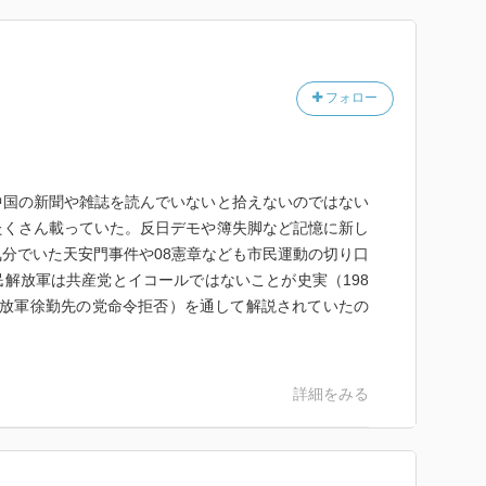
フォロー
中国の新聞や雑誌を読んでいないと拾えないのではない
たくさん載っていた。反日デモや簿失脚など記憶に新し
分でいた天安門事件や08憲章なども市民運動の切り口
解放軍は共産党とイコールではないことが史実（198
解放軍徐勤先の党命令拒否）を通して解説されていたの
詳細をみる