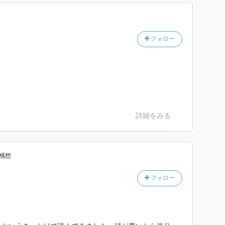
れない。
民と胡錦濤との争いがあったという解説も分かりやす
フォロー
はなく、一歩退いて二歩進んだと見る。地盤を固めて引
は異なり、軍事員会主席のポストさえも習近平にあっさ
を得たということになる。胡錦濤は名を捨てて実を取っ
。
くて的確に思えた。中国のことを知りたいときは、この
詳細をみる
い。
感想
フォロー