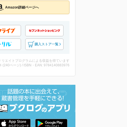
Amazon詳細ページへ
購入ストア一覧
ィリエイトプログラムによる収益を得ています
・本 (240ページ) / ISBN・EAN: 9784140883976