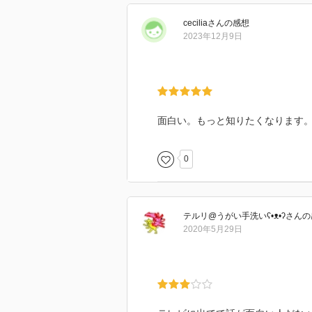
制派、これらの問題を避けては通
cecilia
さん
の感想
2023年12月9日
習近平体制になるにあたり、江沢
い。胡錦濤は江沢民に負けたので
退したという。おまけに江沢民と
りと明け渡した。潔いという名声
たと著者は分析する。
面白い。もっと知りたくなります
この興梠さんの分析は分かりやす
0
人の本を読むのがいいかもしれな
テルリ@うがい手洗いʕ•ᴥ•ʔ
さん
の
2020年5月29日