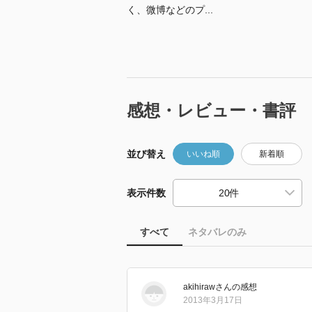
く、微博などのプ...
感想・レビュー・書評
並び替え
いいね順
新着順
表示件数
すべて
ネタバレのみ
akihiraw
さん
の感想
2013年3月17日