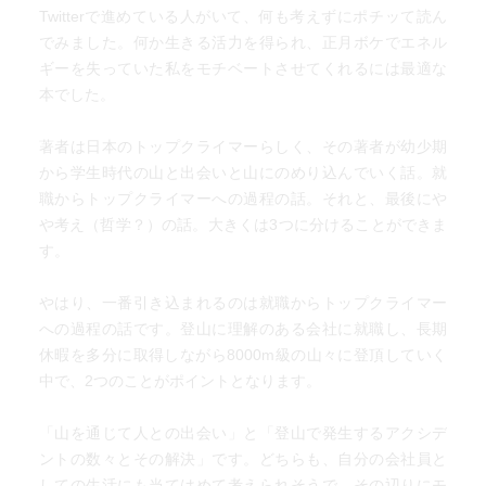
Twitterで進めている人がいて、何も考えずにポチッて読ん
でみました。何か生きる活力を得られ、正月ボケでエネル
ギーを失っていた私をモチベートさせてくれるには最適な
本でした。
著者は日本のトップクライマーらしく、その著者が幼少期
から学生時代の山と出会いと山にのめり込んでいく話。就
職からトップクライマーへの過程の話。それと、最後にや
や考え（哲学？）の話。大きくは3つに分けることができま
す。
やはり、一番引き込まれるのは就職からトップクライマー
への過程の話です。登山に理解のある会社に就職し、長期
休暇を多分に取得しながら8000m級の山々に登頂していく
中で、2つのことがポイントとなります。
「山を通じて人との出会い」と「登山で発生するアクシデ
ントの数々とその解決」です。どちらも、自分の会社員と
しての生活にも当てはめて考えられそうで、その辺りにモ