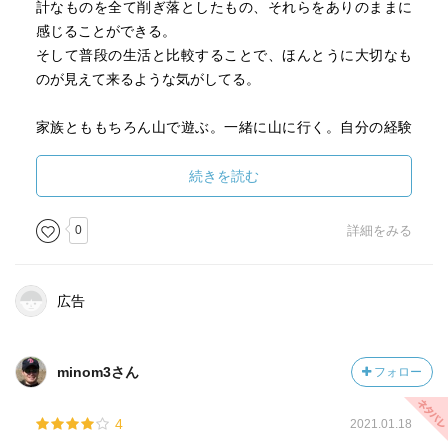
計なものを全て削ぎ落としたもの、それらをありのままに
感じることができる。
そして普段の生活と比較することで、ほんとうに大切なも
のが見えて来るような気がしてる。
家族とももちろん山で遊ぶ。一緒に山に行く。自分の経験
をベースに家族に楽しんでもらう。どこに行けば楽しそう
かなとか、この山ごはんはぜひ作ってあげようとか、つい
続きを読む
つい山行中はかんがえてしまう。それだけじゃなく、山を
楽しんでいる自分を楽しんでもらうようにできたらいいな
0
詳細をみる
と思ってる。
自分が自分につながる場所。考え事をしながら歩いてみた
広告
り、何も考えずに本能だけですごしてみたり、、、、みた
いなこともそうだし、社会とのつながり、家族とつなが
り、そうしたいと思って、そうしていること自体が、自分
minom3さん
フォロー
とつながろうとしていることなのかもしれない。
4
2021.01.18