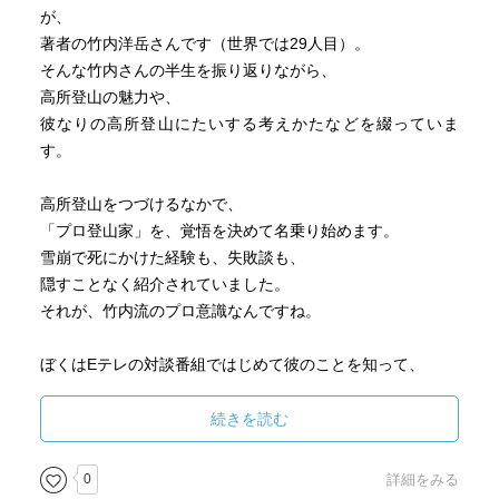
が、
著者の竹内洋岳さんです（世界では29人目）。
そんな竹内さんの半生を振り返りながら、
高所登山の魅力や、
彼なりの高所登山にたいする考えかたなどを綴っていま
す。
高所登山をつづけるなかで、
「プロ登山家」を、覚悟を決めて名乗り始めます。
雪崩で死にかけた経験も、失敗談も、
隠すことなく紹介されていました。
それが、竹内流のプロ意識なんですね。
ぼくはEテレの対談番組ではじめて彼のことを知って、
それからこの本を購入し、
14座登頂という偉業についても知ったようなひとです。
続きを読む
登山家といえば、植村直己さんの名前しか知なかったで
す。
0
詳細をみる
それゆえなのか、登山の話が新鮮でした。