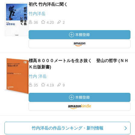
初代 竹内洋岳に聞く
竹内洋岳
36
4.20
2
標高８０００メートルを生き抜く 登山の哲学 (ＮＨ
Ｋ出版新書)
竹内 洋岳
35
4.19
9
竹内洋岳の作品ランキング・新刊情報