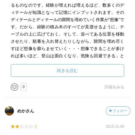
た。
るものなのです。経験が増えれば増えるほど、数多くのデ
書けば技術は磨かれるし、鍛えられる部分はあるけれど、
ィテールが知識となって記憶にインプットされます。その
書いた経験がそのまま次回に役に立つどころではなく、
ディテールとディテールの隙間を埋めていく作業が“想像”で
想像力を奪ってしまうことになる。
す。だから、経験の積み木のすべてが見渡せるように、テ
そのため、経験は道具の一つくらいのものであり、
ーブルの上に広げておく。そして、並べてある位置を移動
想像力こそを豊かにもってゼロから組み立てていく。
させたり、順番を入れ替えたりしながら、隙間を埋め尽く
ほんとうにこれは、登山と小説の執筆の共通点だと思いま
すほど想像を膨らませていく・・・想像できることが多け
す。
れば多いほど、登山は面白くなり、危険も回避できる」と
いうフレーズは、数々の修羅場をくぐってきた著者の言葉
それにしても、酸素や水蒸気のうすい8000メートルの世界
として印象に残る。
続きを読む
って、
（2013年7月了）
夜はすごく星がきれいなんですって。
0
詳細をみる
すべての星が、瞬きもせずに強い光を浴びせてくる。
星座もわからないくらいに満天の星が輝くのだそうです。
そして、写真や動画ではなかなか伝わらない、
その場にいるからこその見え方がするそうなんです。
めかさん
フォロー
ぼくは一生、そういう体験はできないだろうから、
目いっぱい想像してみることだけにしますかねえ。
2
2015.11.06
たまに雑誌なんかで満点の星の写真がありますが、