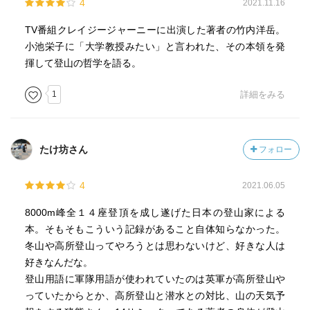
4
2021.11.16
TV番組クレイジージャーニーに出演した著者の竹内洋岳。
小池栄子に「大学教授みたい」と言われた、その本領を発
揮して登山の哲学を語る。
1
詳細をみる
たけ坊さん
フォロー
4
2021.06.05
8000m峰全１４座登頂を成し遂げた日本の登山家による
本。そもそもこういう記録があること自体知らなかった。
冬山や高所登山ってやろうとは思わないけど、好きな人は
好きなんだな。
登山用語に軍隊用語が使われていたのは英軍が高所登山や
っていたからとか、高所登山と潜水との対比、山の天気予