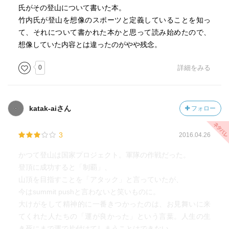
氏がその登山について書いた本。
竹内氏が登山を想像のスポーツと定義していることを知っ
て、それについて書かれた本かと思って読み始めたので、
想像していた内容とは違ったのがやや残念。
0
詳細をみる
katak-aiさん
フォロー
3
2016.04.26
かつて登山は国家プロジェクト。軍隊の作戦だった。
登頂に成功すると「制覇」、
山頂を目指すことを「アタック」と言っていたが、
今はsummit pushと言わないと笑いものに。
大けがをして精神的に一番きつかったのは、お見舞いに来
てくれた人たちの「運が良かった」という言葉。人生の生
き死にまで運で片付けてしまうことはできない。