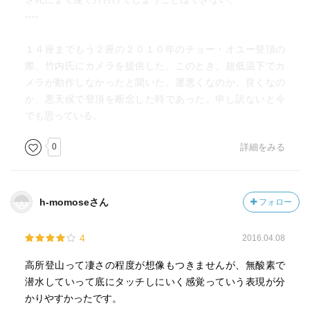
----
１４座までもう２座の２０１０年のチョー・オユー登頂の
際、竹内氏にカメラを提供した。このとき、超低温下でカ
メラが動作しなかったと聞いた。運悪くなのか、良くなの
か、悪天候で登頂を断念した時であった。申し訳ないと今
でも思っている。
0
詳細をみる
h-momoseさん
フォロー
4
2016.04.08
高所登山って凄さの程度が想像もつきませんが、無酸素で
潜水していって底にタッチしにいく感覚っていう表現が分
かりやすかったです。