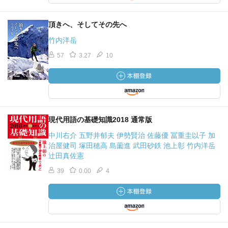
頂きへ、そしてその先へ
竹内洋岳
57
3.27
10
現代用語の基礎知識2018 通常版
中川右介 五野井郁夫 伊勢賢治 佐藤優 冨重圭以子 加
治屋健司 塚田穂高 島薗進 武田砂鉄 池上彰 竹内洋岳
辻田真佐憲
39
0.00
4