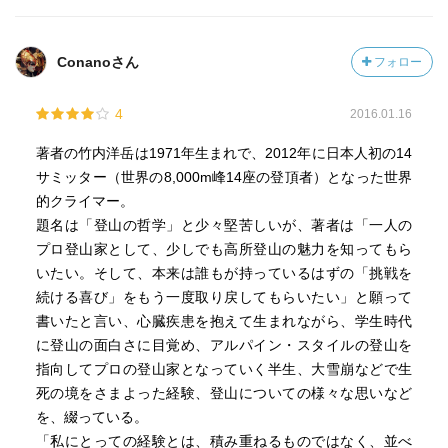
クレバス（氷の地表の亀裂）だとか、
以前『岳』という映画を見たこともあったために
Conanoさん
フォロー
知っていることもありました。
でも、少しずつ高所に体を慣らしていくだとか、
4
2016.01.16
登山に慣れてるならすぐに登るわけでもないのだな、
とド素人的に思ったりもしたのです。
著者の竹内洋岳は1971年生まれで、2012年に日本人初の14
そういうレベルでもとっつきにくさのない本です。
サミッター（世界の8,000m峰14座の登頂者）となった世界
的クライマー。
最後のほうで、
題名は「登山の哲学」と少々堅苦しいが、著者は「一人の
登山とはいかなるものなのか、という
プロ登山家として、少しでも高所登山の魅力を知ってもら
著者流の答えが書いてあります。
いたい。そして、本来は誰もが持っているはずの「挑戦を
何度も山に登っても、
続ける喜び」をもう一度取り戻してもらいたい」と願って
それが同じ山であるとしても、
書いたと言い、心臓疾患を抱えて生まれながら、学生時代
気候や季節などが違うし、
に登山の面白さに目覚め、アルパイン・スタイルの登山を
まったく違う顔を見せるのが登山である、と。
指向してプロの登山家となっていく半生、大雪崩などで生
だから、登山はすべて、いつもゼロからのスタート。
死の境をさまよった経験、登山についての様々な思いなど
を、綴っている。
これは、小説を書くのにも同じことが言えると思いまし
「私にとっての経験とは、積み重ねるものではなく、並べ