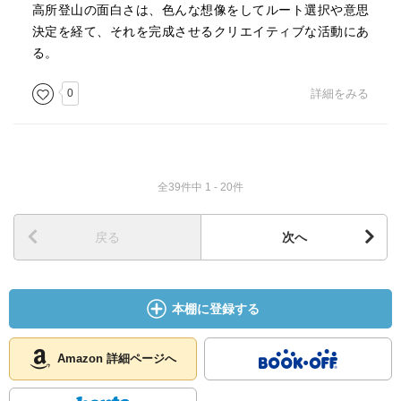
高所登山の面白さは、色んな想像をしてルート選択や意思
ああいうのに近いのだろうなあ。
決定を経て、それを完成させるクリエイティブな活動にあ
る。
0
詳細をみる
全39件中 1 - 20件
戻る
次へ
本棚に登録する
Amazon 詳細ページへ