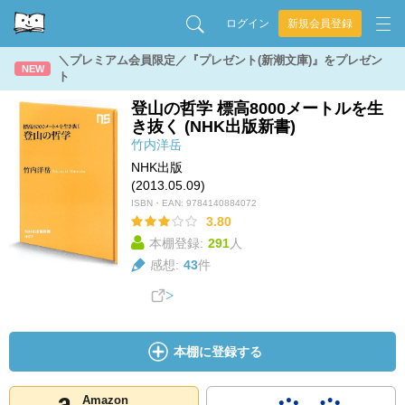
ログイン
新規会員登録
＼プレミアム会員限定／『プレゼント(新潮文庫)』をプレゼン
NEW
ト
登山の哲学 標高8000メートルを生
き抜く (NHK出版新書)
竹内洋岳
NHK出版
(2013.05.09)
ISBN・EAN:
9784140884072
3.80
本棚登録:
291
人
感想:
43
件
本棚に登録する
Amazon