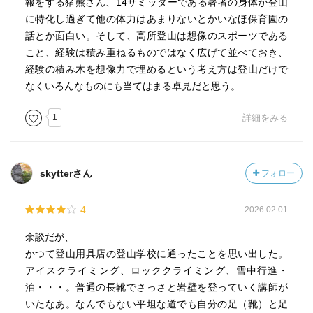
報をする猪熊さん、14サミッターである著者の身体が登山
に特化し過ぎて他の体力はあまりないとかいなほ保育園の
話とか面白い。そして、高所登山は想像のスポーツである
こと、経験は積み重ねるものではなく広げて並べておき、
経験の積み木を想像力で埋めるという考え方は登山だけで
なくいろんなものにも当てはまる卓見だと思う。
1
詳細をみる
skytterさん
フォロー
4
2026.02.01
余談だが、
かつて登山用具店の登山学校に通ったことを思い出した。
アイスクライミング、ロッククライミング、雪中行進・
泊・・・。普通の長靴でさっさと岩壁を登っていく講師が
いたなあ。なんでもない平坦な道でも自分の足（靴）と足