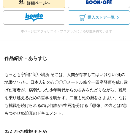
詳細ページへ
購入ストア一覧
本ページはアフィリエイトプログラムによる収益を得ています
作品紹介・あらすじ
もっとも宇宙に近い場所-そこは、人間が存在してはいけない"死の
地帯"だった。日本人初の八〇〇〇メートル峰全一四座登頂を成し遂
げた著者が、病弱だった少年時代からの歩みをたどりながら、難局
を乗り越えるための哲学を明かす。二度も死の淵をさまよい、なお
も挑戦を続けられるのは何故か?生死を分ける「想像」の力とは?息
もつかせぬ迫真のドキュメント。
みんなの感想まとめ