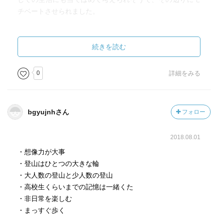
チベートさせられました。
ちなみに、私は登山はハイキングレベルです。なので、こ
の方はどんな方かは全然知りませんでしたし、8000m級の
続きを読む
山どころか日本の山々すらロクに知らないレベルです。そ
んな人でも何か活力が得られる内容でしたし、すごい部分
0
詳細をみる
ばかりの羅列ではなく、ダメな部分やサイドストーリーな
んかも織り交ぜられており非常に嫌味感もなく、スラスラ
と読めるので、またモチベーションが落ちた時に読んでみ
bgyujnhさん
フォロー
ようかとも思っています。
2018.08.01
・想像力が大事
・登山はひとつの大きな輪
・大人数の登山と少人数の登山
・高校生くらいまでの記憶は一緒くた
・非日常を楽しむ
・まっすぐ歩く