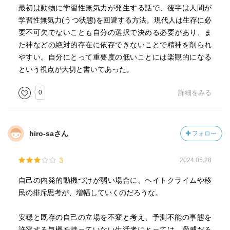
最初は動物に学習性無気力が発生する話で、後半は人間が
学習性無気力(うつ状態)を回避する方法。現代人は生存に必
要不可欠でないことも自分の選択で決める必要があり、ま
た神などの絶対的存在に依存できないことで精神を削られ
やすい。自分にとって重要度の低いことには楽観的になる
という視点が大切と書いてあった。
0
詳細をみる
hiro-saさん
フォロー
3
2024.05.28
自己の内発的動機づけが弱い場合に、ヘイトクライムや移
民の排斥思考が、増幅していくのだろうな。
安穏と既存の自己の立場を不変と考え、予測不能の事態を
許容する気概を持っていない生活者にとっては、脅威だろ