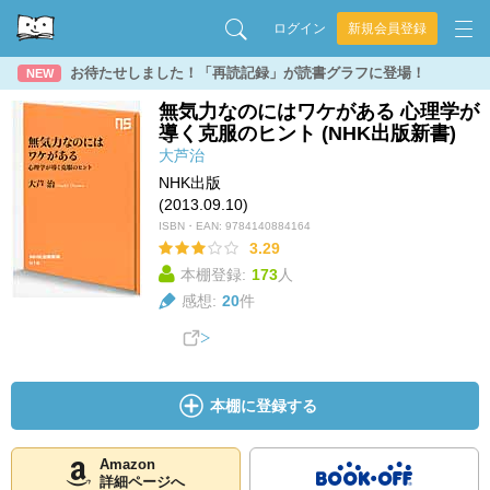
ログイン
新規会員登録
お待たせしました！「再読記録」が読書グラフに登場！
NEW
無気力なのにはワケがある 心理学が
導く克服のヒント (NHK出版新書)
大芦治
NHK出版
(2013.09.10)
ISBN・EAN:
9784140884164
3.29
本棚登録:
173
人
感想:
20
件
本棚に登録する
Amazon
詳細ページへ