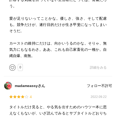
う。
愛が足りないってことかな。優しさ、強さ、そして配慮
も。競争だけが、遂行目的だけが生き甲斐になってしまい
そうだ。
カーストの維持にだけは、向かいうるのかな。そりゃ、無
気力にもなるわさ。ああ、これも自己家畜化の一種か。自
縄自爆、南無。
0
詳細をみる
madameassyさん
フォロー不許可
4
2022.09.22
タイトルだけ見ると、やる気を出すためのハウツー本に思
えなくもないが、いざ読んでみるとサブタイトルどおりち