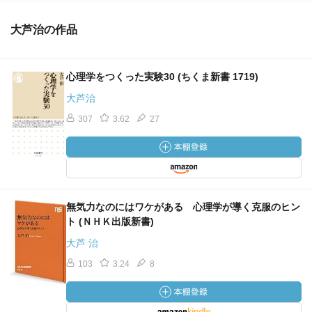
大芦治の作品
心理学をつくった実験30 (ちくま新書 1719)
大芦治
307
3.62
27
無気力なのにはワケがある 心理学が導く克服のヒン
ト (ＮＨＫ出版新書)
大芦 治
103
3.24
8