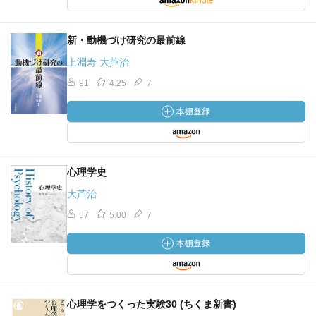
新・動機づけ研究の最前線
上淵寿 大芦治
91
4.25
7
心理学史
大芦治
57
5.00
7
心理学をつくった実験30 (ちくま新書)