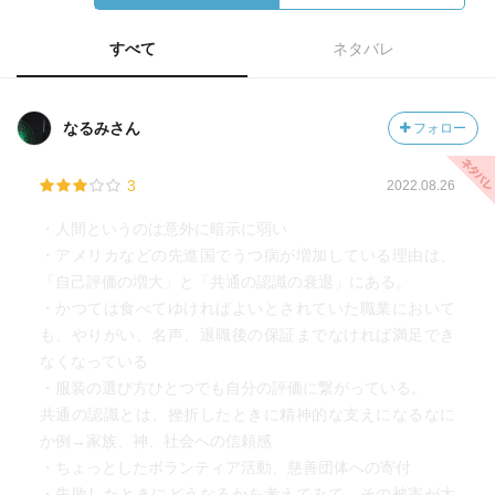
すべて
ネタバレ
なるみさん
フォロー
3
2022.08.26
・人間というのは意外に暗示に弱い
・アメリカなどの先進国でうつ病が増加している理由は、
「自己評価の増大」と「共通の認識の衰退」にある。
・かつては食べてゆければよいとされていた職業において
も、やりがい、名声、退職後の保証までなければ満足でき
なくなっている
・服装の選び方ひとつでも自分の評価に繋がっている。
共通の認識とは、挫折したときに精神的な支えになるなに
か例→家族、神、社会への信頼感
・ちょっとしたボランティア活動、慈善団体への寄付
・失敗したときにどうなるかを考えてみて、その被害が大