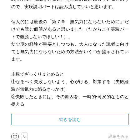
ので、実験説明パートは読み流していいと思います。
個人的には最後の「第７章 無気力にならないために」だ
けでも読む価値があると思いました（だからこそ実験パー
トで離脱しないでほしい！）。
幼少期の経験が重要としつつも、大人になった読者に向け
ても無気力にならないための方法がいくつか提示されてい
ます。
主観でざっくりまとめると
①なるべく失敗しないよう、心がける、対策する（失敗経
験が無気力に陥るきっかけ）
②失敗したときには、その原因を、一時的•可変的なものと
捉える
③②のように捉えるためには、暗示が有効、オプティミズ
ムも有効
続きを読む
紹介されていたセリグマンのポジティブ心理学にも興味が
0
詳細をみる