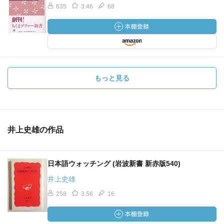
635
3.46
68
もっと見る
井上史雄の作品
日本語ウォッチング (岩波新書 新赤版540)
井上史雄
258
3.56
16