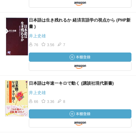
日本語は生き残れるか 経済言語学の視点から (PHP新
書 )
井上史雄
76
3.56
7
日本語は年速一キロで動く (講談社現代新書)
井上史雄
66
3.36
8