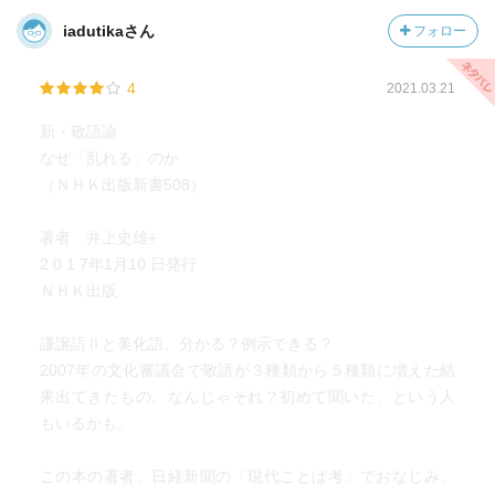
iadutikaさん
フォロー
4
2021.03.21
新・敬語論
なぜ「乱れる」のか
（ＮＨＫ出版新書508）
著者 井上史雄+
2 0 1 7年1月10 日発行
ＮＨＫ出版
謙譲語Ⅱと美化語、分かる？例示できる？
2007年の文化審議会で敬語が３種類から５種類に増えた結
果出てきたもの。なんじゃそれ？初めて聞いた、という人
もいるかも。
この本の著者、日経新聞の「現代ことば考」でおなじみ、