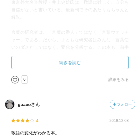
東京外大名誉教授・井上史雄氏は、敬語は難しく、自分も
自信がないと書いている。最新刊でそのあたりもちゃんと
解説。
言葉の研究者は、「言葉の番人」ではなく「言葉ウオッチ
ャー」である。だから、まともな研究者はみんな、言葉使
いのダメだしではなく、変化を分析する。この本も、前半
は、これまでの国語審議会やＮＨＫなどの調査結果をもと
に、尊敬語、謙譲語、丁寧語がどう変化したかをわかりや
続きを読む
すく例示。
0
詳細をみる
言葉の変化には寛容だが、「問題な日本語」を書いた北原
保雄氏みたいに何でもかんでもＯＫというような無責任な
展開はしていないので、私のような職業人にはとても役立
gaacoさん
フォロー
つ。
4
2019.12.08
喋りのタレントを目指す、ある若い女性に、以前、印刷物
の原稿にダメだしされたことがあった。彼女はタレント業
敬語の変化がわかる本。
だけではまだ食べていけないので、ある放送局で事務のバ