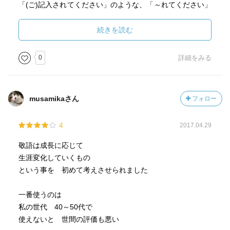
「(ご)記入されてください」のような、「～れてください」
この本、後半には、敬語は成人後に使い始めるものが多い
という形は、九州から広がってきた方言敬語らしい。
と研究成果を明かしている。高齢者の話がまわりくどいと
自分の住む地域はそこまで東日本でもないけれど、あまり
続きを読む
感じる一因に、敬語が丁寧に長くなることもあるとしてい
聞かない。
る。そして、今話題の「～ていただきます」という言い回
0
詳細をみる
しが、敬語の使い方に与えた影響の大きさも解説。また、
そして、尊敬語は拡大の中で、丁寧語的に、つまり話題の
敬語の使い方と共通して増えていくものに貯蓄や恵方巻き
人への敬語ではなく、話し相手への敬語にシフトしている
の消費量などもある、などというユニークな分析も面白か
らしい。
った。
musamikaさん
フォロー
謙譲語。
-○-○-○-○-○-○-○-○-○-○-○-○-○-○-
4
2017.04.29
「お～する」が尊敬語「お～になる」との紛らわしさは自
分でも気づいていたが、「参る」「伺う」「拝見する」も
敬語は成長に応じて
1.尊敬語
紛らわしいと感じられているそうだ。
生涯変化していくもの
・敬語は「つぎたし敬語」と「言いかえ敬語」の２種
使う範囲が限られていることもあり、こうした謙譲語は後
という事を 初めて考えさせられました
つぎだし敬語の尊敬語：お～になる、～（ら）れる、など
退し、何にでもつけられる「～せていただく」が普及す
言いかえ敬語の尊敬語：いらっしゃる、召し上がる
る、と井上先生は予言するが、いかに。
一番使うのは
・「（ら）れる」を使った尊敬語は西日本でよく使うが、
私の世代 40～50代で
東日本では使いにくい。「先生は行かれた」は、東日本だ
丁寧語は細分化してきているという。
使えないと 世間の評価も悪い
と「先生は変になった」。受け身との区別も難点。
「っす」「っしょ」「っした」という「後輩口調」は、中