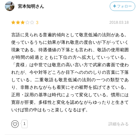
宮本知明さん
フォロー
3
2018.03.18
言語に見られる普遍的傾向として敬意低減の法則がある。
使っているうちに効果が薄れ敬意の度合いが下がっていく
現象である。待遇価値の下落とも言われ、敬語の使用範囲
が時間の経過とともに下位の方へ拡大していっている。
「貴様」は中世では敬意の高い言い方で武家の書面で使わ
れたが、今や対等どころか目下へのののしりの言葉に下落
している。二重敬語も敬意低減の法則の一つの類型であ
り、非難されながらも着実にその裾野を拡げてきている。
正用・誤用の基準は時代によって変化している。慣用には
寛容が肝要。多様性と変化を認めながらゆったりと生きて
いけば世の中はもっと楽しくなるはず。
1
詳細をみる