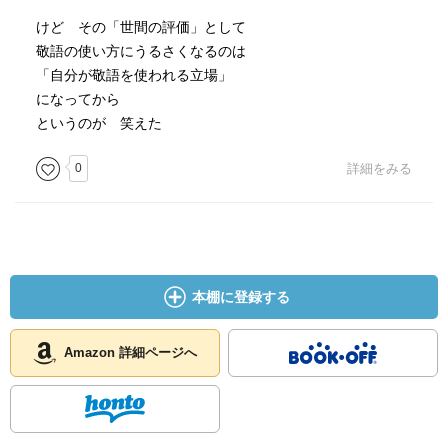
・「所有者敬語」の広がり：天皇陛下の愛犬が病気になら
間敬語というらしい。
けど その「世間の評価」として
れた、天皇陛下のお車が故障なさいました（38）
本格的な敬語と、タメ語の中間にあり、目上・目下よりも
敬語の使い方にうるさくなるのは
細かく配慮する表現とのことだが、このあたりがちょっと
「自分が敬語を使われる立場」
2.謙譲語
飲み込めない。
になってから
・謙譲語は「受け手敬語」とも呼ばれる
尊敬語、謙譲語と併用することはないそうで、敬語が簡略
というのが 笑えた
・つぎたし敬語は「お～する」、言いかえ敬語は「うかが
化する趨勢を代表する動きのようだ。
う」「いただく」など
0
詳細をみる
・謙譲語は使える動詞や文脈が限られる（使用範囲が限
二重尊敬、二重謙譲が許容されたりする一方で、無敬語化
定）
のように簡略化の傾向もある。
すべての動詞に「お～する」で作れるが相手に恩恵を与え
用法が拡大化する一方で、表現の画一化が起こる。
るような文脈でしか使えない、例えば、○「お待ちする」
矛盾するような動きもあるように思え、自分には変化の中
「お持ちする」「ご迷惑をおかけする」、×「お殴りする」
に通底する必然性が読み取り切れないけれど、ことばが生
「お盗みする」、△「お訴えします」
本棚に登録する
ものであることはつくづくわかる。
3.丁寧語
Amazon 詳細ページへ
・形容詞＋です、は、1952年の国語審議会「これからの敬
語」で許されるように。戦前から広がり始めていた。
・「っす」は「後輩口調」という