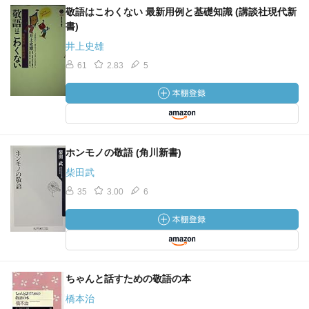
敬語はこわくない 最新用例と基礎知識 (講談社現代新
うになる年齢が手がかりになる
書)
・「お」の付く単語の境界を定めることは難しい。ＮＨＫ
井上史雄
日本語発音アクセント新辞典』を除くと、「お」が付きう
る個々の単語をあげた辞書はないに等しい。性差以外に、
61
2.83
5
細かい使い分けにもふれる必要がある。
・あるデパートでご婦人が「オデンワ、どこですか」と聞
いたので、「は？ 地下の食品売場ですが」と答えた。で
もご婦人はまわりを見回して、階段のほうに歩いて行っ
て、電話機を使った。電話の機械自体にも「お」を付ける
ホンモノの敬語 (角川新書)
人がいる。
柴田武
・中年層または高年層が採用のピークになる現象はことば
35
3.00
6
以外に、個人の生涯での貯蓄額や資産の増加が典型。節分
の巻きずし（恵方巻き）購入者のピークが40代である。
ちゃんと話すための敬語の本
橋本治