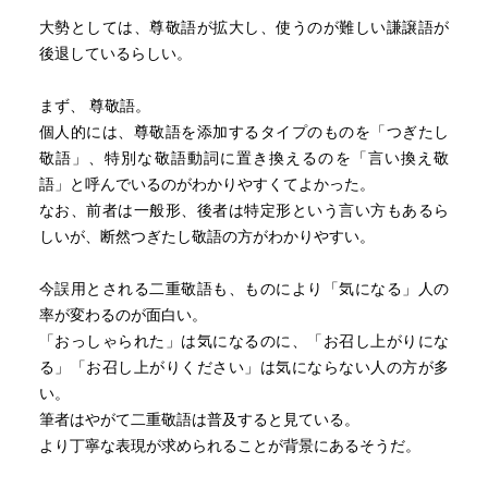
イトをしていて、私の書いた文書を校正していたのだ。ダ
大勢としては、尊敬語が拡大し、使うのが難しい謙譲語が
メだしされたのは「（話を）お伺いしました」という部
後退しているらしい。
分。彼女は、タレント養成学校で日本語の講師に「謙譲語
には『お』をつけるな」と習っていたのであった。つま
まず、 尊敬語。
り、二重謙譲語だといいたいのだろう。確かに二重謙譲語
個人的には、尊敬語を添加するタイプのものを「つぎたし
だが、この言葉は大丈夫だと説明しても、講師の言ってい
敬語」、特別な敬語動詞に置き換えるのを「言い換え敬
ることに間違いがあるはずがないと、私の主張など聞こう
語」と呼んでいるのがわかりやすくてよかった。
ともしなかった。この本には、ちゃんと「おうかがいしま
なお、前者は一般形、後者は特定形という言い方もあるら
す」はＯＫだと書かれている。あのとき、この本があれば
しいが、断然つぎたし敬語の方がわかりやすい。
見せてあげたのだが・・・彼女も言葉は生き物であるとい
う認識を持ってくれたかもしれない。
今誤用とされる二重敬語も、ものにより「気になる」人の
率が変わるのが面白い。
著者は、敬語は理論に当てはまらない言い回しもあるか
「おっしゃられた」は気になるのに、「お召し上がりにな
ら、最終的には暗記していくしかない、というようなこと
る」「お召し上がりください」は気にならない人の方が多
を書いている。まったくその通りだと思う。ビジネススク
い。
ールに出てくるマニュアル的な知識しかない講師の説明を
筆者はやがて二重敬語は普及すると見ている。
たまに読んだり聞いたりするが、疑問を感じる部分がしば
より丁寧な表現が求められることが背景にあるそうだ。
しばある。