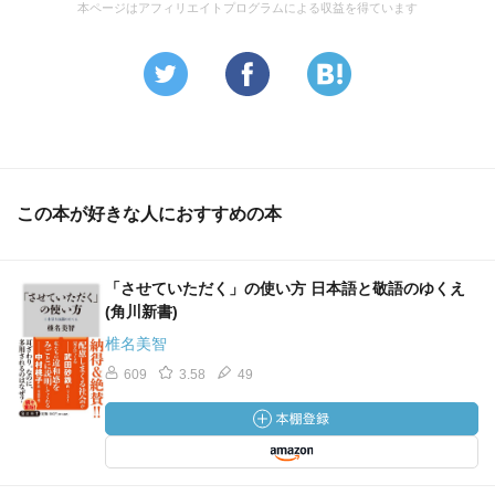
本ページはアフィリエイトプログラムによる収益を得ています
4.「いただく」の広がり
・～させていただく、は、上下関係でなく、対話者間の心
理的な関係を表現しているので「左右敬語（水平の敬語、
社交敬語）」という
5.マニュアル敬語
・「よろしかったでしょうか」には方言起源説もあり、名
古屋で最初に耳にしたという報告がある。また、1987年の
この本が好きな人におすすめの本
ＮＨＫ調査では、北海道と東海地方で多かった。
・「ご注文のトーストになります」の「なります」は、
「にあたる」という用法もある。結婚式で「こちらの方が
「させていただく」の使い方 日本語と敬語のゆくえ
おじになります」というように。しかし、乱用はいけな
(角川新書)
い。
椎名美智
609
3.58
49
６.成人後採用
・敬語はだんだん身に着ける。最初は使わず、小学校で
「ですます体」、中学生で「ですます」使い分け、尊敬語
を使うのは高校卒業後
・敬語を身につける年齢は、他人に対して「母」と言うよ