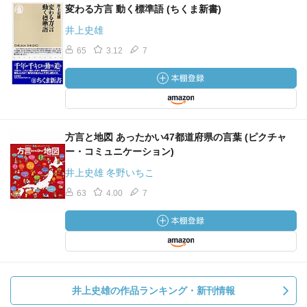
変わる方言 動く標準語 (ちくま新書)
井上史雄
65
3.12
7
方言と地図 あったかい47都道府県の言葉 (ピクチャ
ー・コミュニケーション)
井上史雄 冬野いちこ
63
4.00
7
井上史雄の作品ランキング・新刊情報