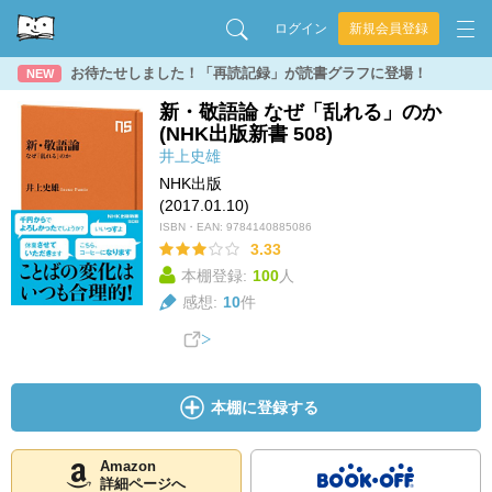
ログイン
新規会員登録
お待たせしました！「再読記録」が読書グラフに登場！
NEW
新・敬語論 なぜ「乱れる」のか
(NHK出版新書 508)
井上史雄
NHK出版
(2017.01.10)
ISBN・EAN:
9784140885086
3.33
本棚登録:
100
人
感想:
10
件
本棚に登録する
Amazon
詳細ページへ