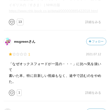
イギリスの〈すきま〉 | NHK出版
https://www.nhk-book.co.jp/detail/000000885422018.html
13
詳細をみる
msgreenさん
フォロー
1
2021.07.12
「なぜオックスフォードが一流の・・・」に比べ気を抜い
て
書いた本。特に目新しい視線もなく、途中で読むのをやめ
た。
1
詳細をみる