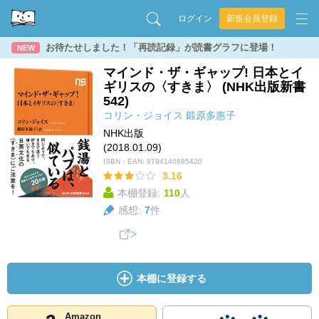
ログイン
新規会員登録
お待たせしました！「再読記録」が読書グラフに登場！
NEW
マインド・ザ・ギャップ! 日本とイ
ギリスの〈すきま〉 (NHK出版新書
542)
コリン・ジョイス
鍛原多惠子
NHK出版
(2018.01.09)
ISBN・EAN:
9784140885420
3.16
本棚登録:
110
人
感想:
7
件
本棚に登録する
Amazon