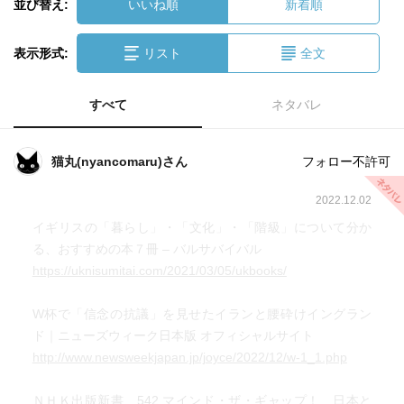
並び替え:
いいね順
新着順
表示形式:
リスト
全文
すべて
ネタバレ
猫丸(nyancomaru)さん
フォロー不許可
2022.12.02
イギリスの「暮らし」・「文化」・「階級」について分か
る、おすすめの本７冊 – バルサバイバル
https://uknisumitai.com/2021/03/05/ukbooks/
W杯で「信念の抗議」を見せたイランと腰砕けイングラン
ド｜ニューズウィーク日本版 オフィシャルサイト
http://www.newsweekjapan.jp/joyce/2022/12/w-1_1.php
ＮＨＫ出版新書 542 マインド・ザ・ギャップ！ 日本と