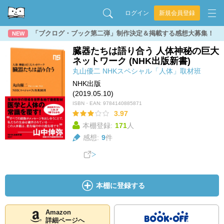
ログイン
新規会員登録
「ブクログ・ブック第二弾」制作決定＆掲載する感想大募集！
NEW
臓器たちは語り合う 人体神秘の巨大
ネットワーク (NHK出版新書)
丸山優二
NHKスペシャル「人体」取材班
NHK出版
(2019.05.10)
ISBN・EAN:
9784140885871
3.97
本棚登録:
171
人
感想:
9
件
本棚に登録する
Amazon
詳細ページへ