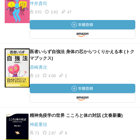
坪井貴司
570
3.62
47
医者いらず自強法 身体の芯からつくりかえる本 (トク
マブックス)
原崎勇次
13
4.00
2
精神免疫学の世界 こころと体の対話 (文春新書)
神庭重信
71
2.87
8