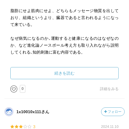
脂肪にせよ筋肉にせよ、どちらもメッセージ物質を出して
おり、組織というより、臓器であると言われるようになっ
て来ている。
なぜ病気になるのか､運動すると健康になるのはなぜなの
か、など進化論ノースポール考え方も取り入れながら説明
してくれる､知的刺激に富む内容である。
ネットワークとしての人体の特徴。
１.引き戻す仕組みがある。
続きを読む
２.ネットワークは一部に負荷がかかっても全体でそれを受
け止める。
0
詳細をみる
３.ネットワークは冗長性があるため､一部が壊れても大きな
影響は出ないが､重要な結節点が壊れると大きく形を変え
る。
1x10010x111さん
フォロー
病気とは人体のネットワークの変化である。
3
2024.11.10