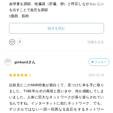
血球量を調節、他臓器（肝臓、肺）と呼応しながらレニン
を出すことで血圧を調節
□脂肪、筋肉
脂肪 脳に働きかけ、食欲を抑えるレプチンと呼ばれるメ
ッセージ物質をだす
続きを読む
お腹がすいた場合、胃がグレリンと呼ばれるメッセージ物
質をだす
0
詳細をみる
メタボリック・シンドロームの原因は「炎症性サイトカイ
ン」、肥満になると脂肪細胞がこの危険信号を過剰に撒き
散らしす
ginkan2さん
フォロー
全身の免疫が過剰に活性化している状態を慢性炎症と呼ぶ
同炎症により、動脈硬化、糖尿病、高血圧を引き起こす可
5
2023.10.19
能性があると示唆されている
□骨
以前見たこのNHK特集が面白くて、見つけた本を手に取り
若さや老化のスピードに大きな影響を与える
ました。TV科学ルポの再現と思いきや、何か感動してしま
オステオカルシン・・若さを保って！
いました。人体に巨大なネットワークが張り巡らされてい
骨への刺激が強いほど活性化する傾向にある
るんですね。インターネットに似たネットワーク、でも、
オステオポンチン・・免疫力をUPせよ！
デジタルではない一回一回異なる反応をするネットワー
老化を加速する