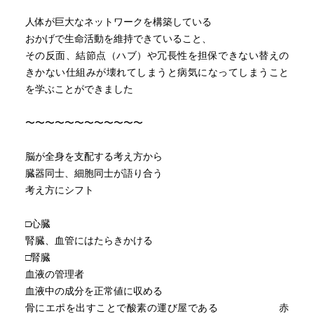
私とは、私の脳の活動のほんの一部を見ている存在であ
人体が巨大なネットワークを構築している
る。というのが最新科学が出しつつある答えだという。
おかげで生命活動を維持できていること、
その反面、結節点（ハブ）や冗長性を担保できない替えの
きかない仕組みが壊れてしまうと病気になってしまうこと
を学ぶことができました
〜〜〜〜〜〜〜〜〜〜〜〜
脳が全身を支配する考え方から
臓器同士、細胞同士が語り合う
考え方にシフト
□心臓
腎臓、血管にはたらきかける
□腎臓
血液の管理者
血液中の成分を正常値に収める
骨にエポを出すことで酸素の運び屋である 赤