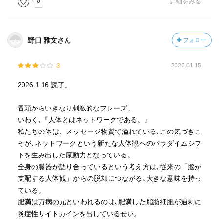
0
詳細をみる
野口 雅文さん
フォロー
3
2026.01.15
2026.1.16 読了。
冒頭からいきなり刺激的なフレーズ。
いわく､『人体とはネットワークである。』
私たちの体は、メッセージ物質で溢れている､この気づきこ
そが､ネットワークという新たな人体観へのパラダイムシフ
トを生み出した原動力となっている。
全身の臓器が語り合っているという考え方は､従来の「脳が
支配する人体観」からの脱却につながる､大きな意味を持っ
ている。
肥満は万病の元といわれるのは､肥満した脂肪細胞が過剰に
炎症性サイトカインを出しているせい。