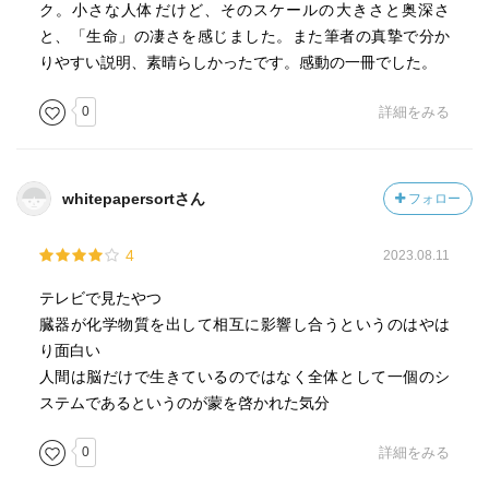
ク。小さな人体だけど、そのスケールの大きさと奥深さ
□腸
と、「生命」の凄さを感じました。また筆者の真摯で分か
腸内細菌と免疫細胞のすみか
りやすい説明、素晴らしかったです。感動の一冊でした。
免疫の臓器、免疫の訓練場
現代人を悩ませる病気のほとんどに、
0
詳細をみる
免疫細胞たちが過剰に働くことが
悪影響を与えている
whitepapersortさん
フォロー
T細胞は免疫システムの中枢を担う存在
攻撃 ヘルパーT細胞、キラーT細胞
4
2023.08.11
守備 制御性T細胞 なだめ役
テレビで見たやつ
腸内細菌が免疫細胞に向けて
臓器が化学物質を出して相互に影響し合うというのはやは
「攻撃ばかりじゃなく、落ち着いてね！」というメッセー
り面白い
ジ物質をだす
人間は脳だけで生きているのではなく全体として一個のシ
ステムであるというのが蒙を啓かれた気分
0
詳細をみる