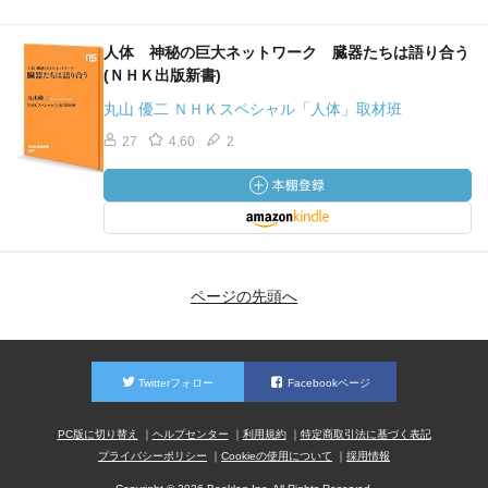
人体 神秘の巨大ネットワーク 臓器たちは語り合う
(ＮＨＫ出版新書)
丸山 優二 ＮＨＫスペシャル「人体」取材班
27
4.60
2
ページの先頭へ
Twitterフォロー
Facebookページ
PC版に切り替え
ヘルプセンター
利用規約
特定商取引法に基づく表記
プライバシーポリシー
Cookieの使用について
採用情報