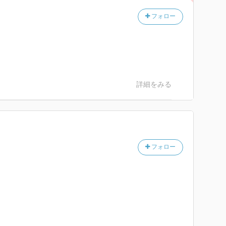
百日しか登校していないなら、学校に行かない子供だっ
フォロー
る。「僕」は、畑仕事や漁、鶏小屋の世話という家の仕
行かずにすませたのだ。敗戦直後の混乱期で、東京を離
許されたということもあるだろうが、学校に通うことで
を最小限にとどめるために働くという決断は並の子ども
詳細をみる
なら「人々の生きかたのすべてをを国家が規定してきた
らない。学校をいい成績で出て、いい会社に入るという
に勉強したり、働いたりしてきた結果が今の日本であ
フォロー
結果は言うまでもない。
れば、会社に勤めたくないと考えても不思議はない。文
の中に、学校に行かずに鶏小屋の掃除をしている子ども
ると作家は言う。彼の箪笥の中はシャツとジーンズばか
れは「作業着」だからだ。片岡義男の「自分」は、そう