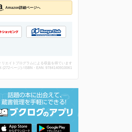
Amazon詳細ページへ
ィリエイトプログラムによる収益を得ています
・本 (272ページ) / ISBN・EAN: 9784140910061