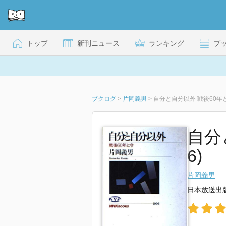
トップ
新刊ニュース
ランキング
ブ
ブクログ
>
片岡義男
>
自分と自分以外 戦後60年
自分
6)
片岡義男
日本放送出