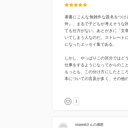
著書にこんな無雑作な題名をつけ
外』、まるで子どもが考えそうな
ても仕方がない。あとがきに「文
いてしまう人なのだ。ストレート
になったエッセイ集である。
しかし、やっぱりこの区分ではど
仕事をするようになってからのこ
もっとも、この分け方にしたとこ
本についての言及が多く、その他
すでに触れている。
そうした著者独特のものの見方が
1
るのが、子どもの頃のことを書い
る。そこで、彼は自分が、「学校
一年生として登校した最初の日、
osawat
さん
の感想
信することが出来た」というのが