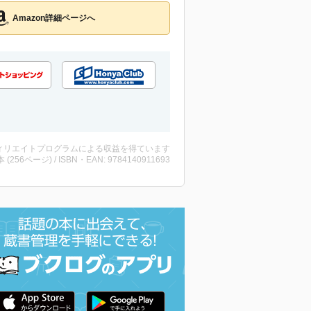
Amazon詳細ページへ
ィリエイトプログラムによる収益を得ています
・本 (256ページ) / ISBN・EAN: 9784140911693