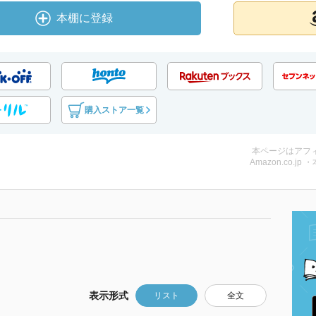
本棚に登録
購入ストア一覧
本ページはアフ
Amazon.co.jp 
表示形式
リスト
全文