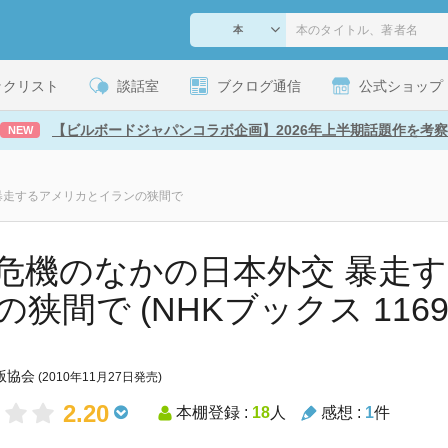
ックリスト
談話室
ブクログ通信
公式ショップ
【ビルボードジャパンコラボ企画】2026年上半期話題作を考察
NEW
暴走するアメリカとイランの狭間で
危機のなかの日本外交 暴走
狭間で (NHKブックス 1169
版協会
(2010年11月27日発売)
2.20
本棚登録 :
18
人
感想 :
1
件