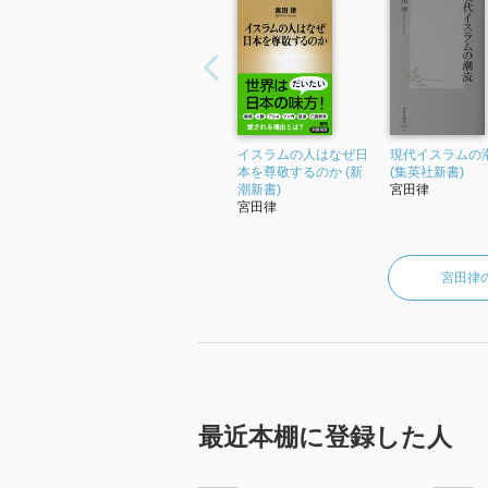
イスラムの人はなぜ日
現代イスラムの
本を尊敬するのか (新
(集英社新書)
潮新書)
宮田律
宮田律
宮田律
最近本棚に登録した人