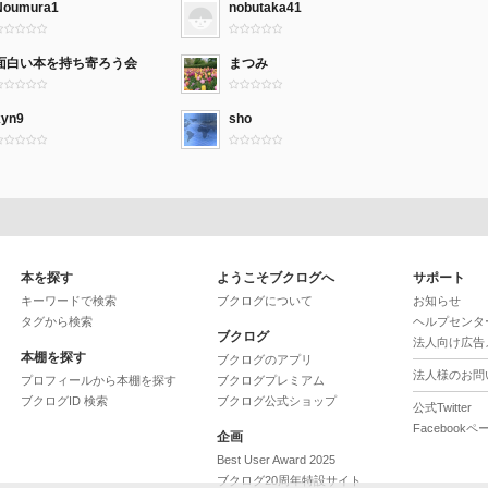
Noumura1
nobutaka41
面白い本を持ち寄ろう会
まつみ
xyn9
sho
本を探す
ようこそブクログへ
サポート
キーワードで検索
ブクログについて
お知らせ
タグから検索
ヘルプセンタ
ブクログ
法人向け広告
本棚を探す
ブクログのアプリ
法人様のお問
プロフィールから本棚を探す
ブクログプレミアム
ブクログID 検索
ブクログ公式ショップ
公式Twitter
Facebookペ
企画
Best User Award 2025
ブクログ20周年特設サイト