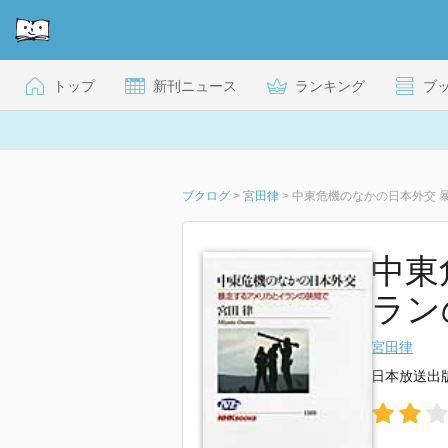
トップ
新刊ニュース
ランキング
ブ
ブクログ
>
宮田律
>
中東危機のなかの日本外交 
中東
ランの
宮田律
日本放送出