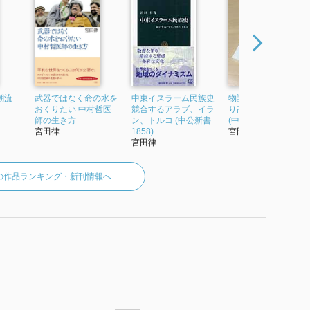
潮流
武器ではなく命の水を
中東イスラーム民族史
物語 イランの歴史 誇
おくりたい 中村哲医
競合するアラブ、イラ
り高きペルシアの系
師の生き方
ン、トルコ (中公新書
(中公新書)
宮田律
1858)
宮田律
宮田律
の作品ランキング・新刊情報へ