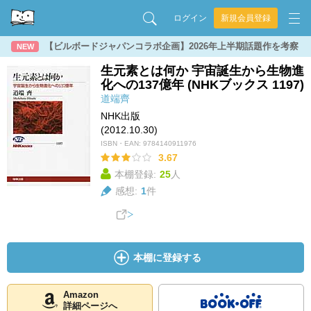
ログイン
新規会員登録
【ビルボードジャパンコラボ企画】2026年上半期話題作を考察
NEW
生元素とは何か 宇宙誕生から生物進
化への137億年 (NHKブックス 1197)
道端齊
NHK出版
(2012.10.30)
ISBN・EAN:
9784140911976
3.67
本棚登録:
25
人
感想:
1
件
本棚に登録する
Amazon
詳細ページへ