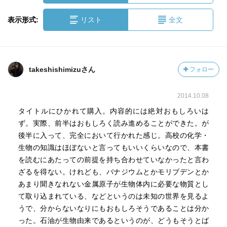
表示形式:
リスト
全文
takeshishimizuさん
フォロー
2014.10.08
タイトルにひかれて購入。内容的には絶対おもしろいは
ず。実際、前半はおもしろく読み進めることができた。が
後半に入って、完全において行かれた感じ。高校の化学・
生物の知識はほぼないと言ってもいいくらいなので、本書
を読むにあたっての前提を持ち合わせていなかったと言わ
ざるを得ない。けれども、バナジウムとかモリブデンとか
あまり聞きなれない金属原子が生物体内に必要な物質とし
て取り込まれている、などというのは未知の世界を見るよ
うで、分からないなりにもおもしろそうであることは分か
った。石油が生物由来であるというのが、どうもそうとば