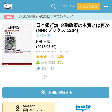
ログイン
新規会員登録
『永遠の記憶』が1位に！本ランキング
NEW
日本銀行論 金融政策の本質とは何か
(NHKブックス 1204)
相沢幸悦
NHK出版
(2013.05.30)
ISBN・EAN:
9784140912041
3.50
本棚登録:
20
人
感想:
1
件
本棚に登録する
Amazon
詳細ページへ