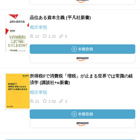
品位ある資本主義 (平凡社新書)
相沢幸悦
22
2.25
5
所得税0で消費税「増税」が止まる世界では常識の経
済学 (講談社+α新書)
相沢幸悦
21
2.50
3