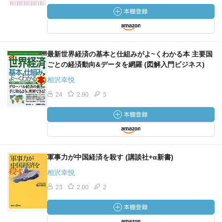
最新世界経済の基本と仕組みがよ~くわかる本 主要国
ごとの経済動向&データを網羅 (図解入門ビジネス)
相沢幸悦
24
2.90
5
軍事力が中国経済を殺す (講談社+α新書)
相沢幸悦
23
2.00
2