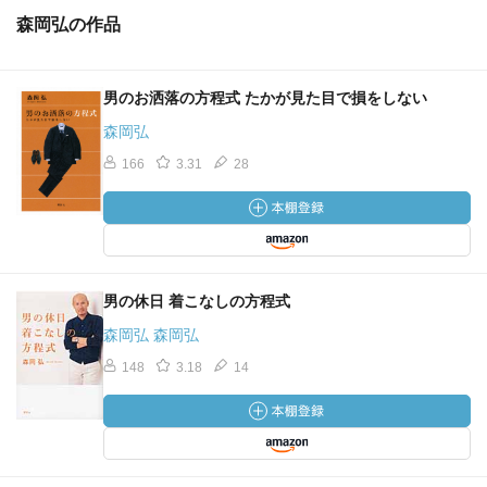
森岡弘の作品
男のお洒落の方程式 たかが見た目で損をしない
森岡弘
166
3.31
28
男の休日 着こなしの方程式
森岡弘 森岡弘
148
3.18
14