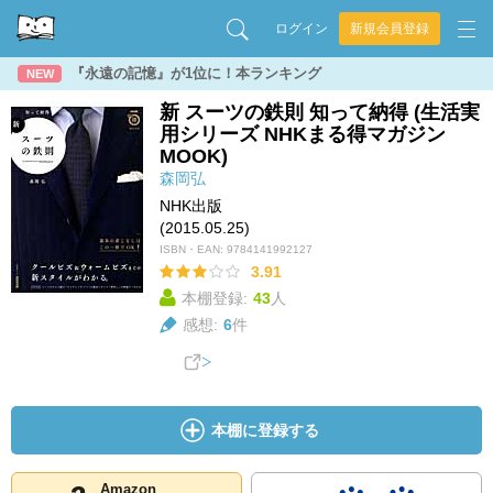
ログイン
新規会員登録
『永遠の記憶』が1位に！本ランキング
NEW
新 スーツの鉄則 知って納得 (生活実
用シリーズ NHKまる得マガジン
MOOK)
森岡弘
NHK出版
(2015.05.25)
ISBN・EAN:
9784141992127
3.91
本棚登録:
43
人
感想:
6
件
本棚に登録する
Amazon