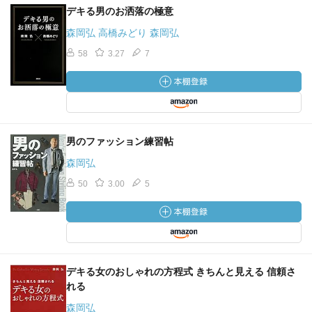
デキる男のお洒落の極意
森岡弘 高橋みどり 森岡弘
58
3.27
7
男のファッション練習帖
森岡弘
50
3.00
5
デキる女のおしゃれの方程式 きちんと見える 信頼さ
れる
森岡弘