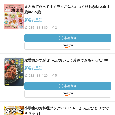
まとめて作ってすぐラクごはん♪ つくりおき幼児食 1
歳半〜5歳
新谷友里江
135
3.80
2
定番おかずがぜ~んぶおいしく冷凍できちゃった100
新谷友里江
132
4.20
5
小学生のお料理ブック2 SUPER! ぜ~んぶひとりでで
きちゃう!