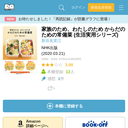
ログイン
新規会員登録
お待たせしました！「再読記録」が読書グラフに登場！
NEW
家族のため、わたしのため からだの
ための常備菜 (生活実用シリーズ)
新谷友里江
NHK出版
(2020.03.21)
ISBN・EAN:
9784141992905
3.00
本棚登録:
12
人
感想:
1
件
本棚に登録する
Amazon
詳細ページへ