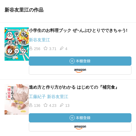
新谷友里江の作品
小学生のお料理ブック ぜ~んぶひとりでできちゃう!
新谷友里江
256
3.71
4
進め方と作り方がわかる はじめての『補完食』
工藤紀子 新谷友里江
136
4.23
13